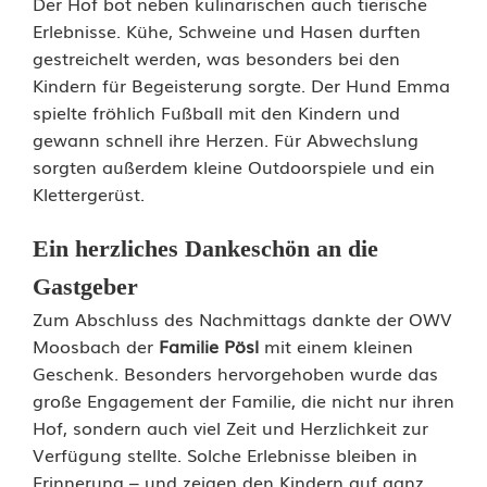
m
Der Hof bot neben kulinarischen auch tierische
Erlebnisse. Kühe, Schweine und Hasen durften
i
gestreichelt werden, was besonders bei den
l
Kindern für Begeisterung sorgte. Der Hund Emma
spielte fröhlich Fußball mit den Kindern und
i
gewann schnell ihre Herzen. Für Abwechslung
e
sorgten außerdem kleine Outdoorspiele und ein
Klettergerüst.
n
t
Ein herzliches Dankeschön an die
Gastgeber
a
Zum Abschluss des Nachmittags dankte der OWV
g
Moosbach der
Familie Pösl
mit einem kleinen
a
Geschenk. Besonders hervorgehoben wurde das
große Engagement der Familie, die nicht nur ihren
u
Hof, sondern auch viel Zeit und Herzlichkeit zur
f
Verfügung stellte. Solche Erlebnisse bleiben in
Erinnerung – und zeigen den Kindern auf ganz