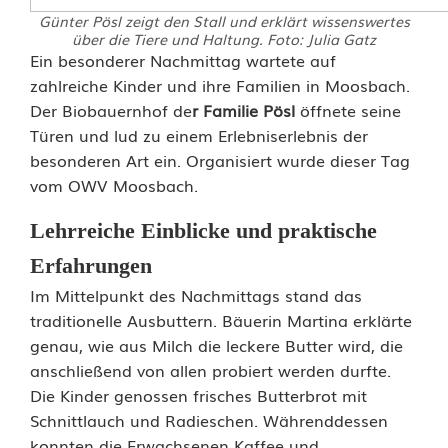
Günter Pösl zeigt den Stall und erklärt wissenswertes
über die Tiere und Haltung. Foto: Julia Gatz
B
Ein besonderer Nachmittag wartete auf
zahlreiche Kinder und ihre Familien in Moosbach.
u
Der Biobauernhof de
r Familie Pösl
öffnete seine
Türen und lud zu einem Erlebniserlebnis der
t
besonderen Art ein. Organisiert wurde dieser Tag
t
vom OWV Moosbach.
e
Lehrreiche Einblicke und praktische
r
Erfahrungen
s
Im Mittelpunkt des Nachmittags stand das
traditionelle Ausbuttern. Bäuerin Martina erklärte
e
genau, wie aus Milch die leckere Butter wird, die
l
anschließend von allen probiert werden durfte.
Die Kinder genossen frisches Butterbrot mit
b
Schnittlauch und Radieschen. Währenddessen
s
konnten die Erwachsenen Kaffee und