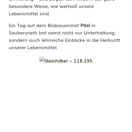
d
besondere Weise, wie wertvoll unsere
Lebensmittel sind.
e
m
Ein Tag auf dem Biobauernhof
Pösl
in
Saubersrieth bot somit nicht nur Unterhaltung,
B
sondern auch lehrreiche Einblicke in die Herkunft
i
unserer Lebensmittel.
o
b
a
u
e
r
n