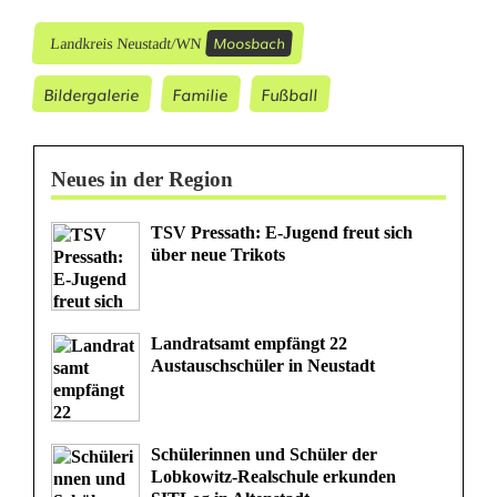
h
Moosbach
Landkreis Neustadt/WN
o
Bildergalerie
Familie
Fußball
f
Neues in der Region
TSV Pressath: E-Jugend freut sich
über neue Trikots
Landratsamt empfängt 22
Austauschschüler in Neustadt
Schülerinnen und Schüler der
Lobkowitz-Realschule erkunden