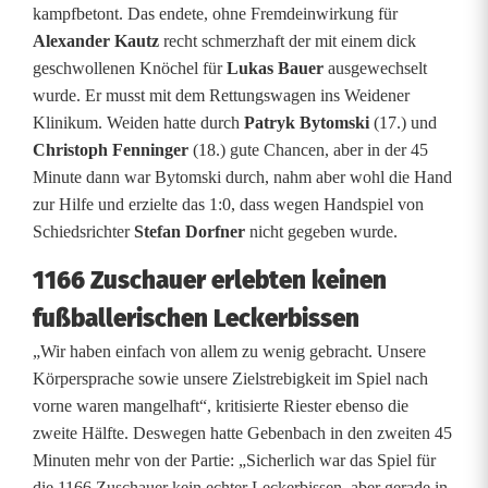
kampfbetont. Das endete, ohne Fremdeinwirkung für
U
Alexander Kautz
recht schmerzhaft der mit einem dick
n
geschwollenen Knöchel für
Lukas Bauer
ausgewechselt
wurde. Er musst mit dem Rettungswagen ins Weidener
e
Klinikum. Weiden hatte durch
Patryk Bytomski
(17.) und
n
Christoph Fenninger
(18.) gute Chancen, aber in der 45
Minute dann war Bytomski durch, nahm aber wohl die Hand
t
zur Hilfe und erzielte das 1:0, dass wegen Handspiel von
Schiedsrichter
Stefan Dorfner
nicht gegeben wurde.
s
c
1166 Zuschauer erlebten keinen
fußballerischen Leckerbissen
h
„Wir haben einfach von allem zu wenig gebracht. Unsere
i
Körpersprache sowie unsere Zielstrebigkeit im Spiel nach
e
vorne waren mangelhaft“, kritisierte Riester ebenso die
zweite Hälfte. Deswegen hatte Gebenbach in den zweiten 45
d
Minuten mehr von der Partie: „Sicherlich war das Spiel für
e
die 1166 Zuschauer kein echter Leckerbissen, aber gerade in