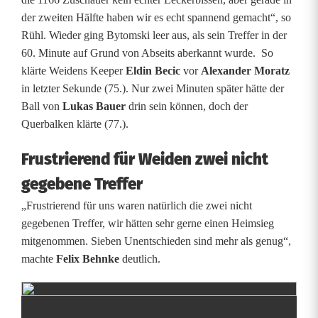
der zweiten Hälfte haben wir es echt spannend gemacht“, so
n
Rühl. Wieder ging Bytomski leer aus, als sein Treffer in der
f
60. Minute auf Grund von Abseits aberkannt wurde. So
klärte Weidens Keeper
Eldin Becic
vor
Alexander Moratz
ü
in letzter Sekunde (75.). Nur zwei Minuten später hätte der
r
Ball von
Lukas Bauer
drin sein können, doch der
Querbalken klärte (77.).
d
Frustrierend für Weiden zwei nicht
i
gegebene Treffer
e
„Frustrierend für uns waren natürlich die zwei nicht
S
gegebenen Treffer, wir hätten sehr gerne einen Heimsieg
p
mitgenommen. Sieben Unentschieden sind mehr als genug“,
machte
Felix Behnke
deutlich.
V
g