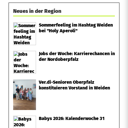
n
Neues in der Region
b
Sommerfeeling im Hashtag Weiden
a
bei "Holy Aperoli"
c
h
Jobs der Woche: Karrierechancen in
der Nordoberpfalz
Ver.di-Senioren Oberpfalz
konstituieren Vorstand in Weiden
Babys 2026: Kalenderwoche 31