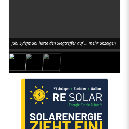
g
S
V
W
Jahi Sylejmani hatte den Siegtreffer auf dem Fuß. Foto: D. Nachtigall
mehr anzeigen
e
i
d
e
n
g
e
g