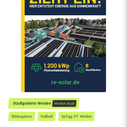
e
n
d
i
e
D
J
K
G
e
Stadtgebiete Weiden
Weiden Stadt
b
Bildergalerie
Fußball
SpVgg SV Weiden
e