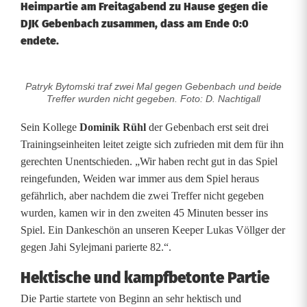
Heimpartie am Freitagabend zu Hause gegen die
DJK Gebenbach zusammen, dass am Ende 0:0
endete.
Patryk Bytomski traf zwei Mal gegen Gebenbach und beide
D
Treffer wurden nicht gegeben. Foto: D. Nachtigall
a
Sein Kollege
Dominik Rühl
der Gebenbach erst seit drei
s
Trainingseinheiten leitet zeigte sich zufrieden mit dem für ihn
gerechten Unentschieden. „Wir haben recht gut in das Spiel
s
reingefunden, Weiden war immer aus dem Spiel heraus
i
gefährlich, aber nachdem die zwei Treffer nicht gegeben
wurden, kamen wir in den zweiten 45 Minuten besser ins
e
Spiel. Ein Dankeschön an unseren Keeper Lukas Völlger der
b
gegen Jahi Sylejmani parierte 82.“.
t
Hektische und kampfbetonte Partie
e
Die Partie startete von Beginn an sehr hektisch und