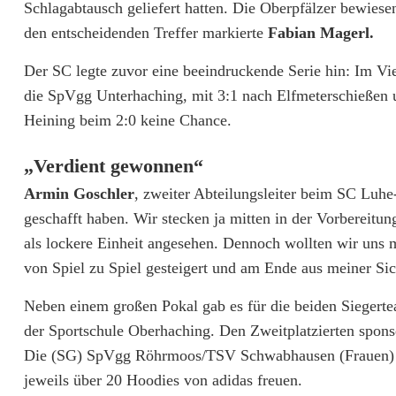
Schlagabtausch geliefert hatten. Die Oberpfälzer bewie
u
den entscheidenden Treffer markierte
Fabian Magerl.
h
Der SC legte zuvor eine beeindruckende Serie hin: Im Vier
e
die SpVgg Unterhaching, mit 3:1 nach Elfmeterschießen 
-
Heining beim 2:0 keine Chance.
W
„Verdient gewonnen“
i
Armin Goschler
, zweiter Abteilungsleiter beim SC Luh
l
geschafft haben. Wir stecken ja mitten in der Vorbereitun
als lockere Einheit angesehen. Dennoch wollten wir uns 
d
von Spiel zu Spiel gesteigert und am Ende aus meiner Si
e
Neben einem großen Pokal gab es für die beiden Siegertea
n
der Sportschule Oberhaching. Den Zweitplatzierten sp
a
Die (SG) SpVgg Röhrmoos/TSV Schwabhausen (Frauen) und
jeweils über 20 Hoodies von adidas freuen.
u