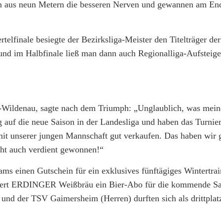
sen aus neun Metern die besseren Nerven und gewannen am End
telfinale besiegte der Bezirksliga-Meister den Titelträger der
und im Halbfinale ließ man dann auch Regionalliga-Aufsteige
e-Wildenau, sagte nach dem Triumph: „Unglaublich, was mein
g auf die neue Saison in der Landesliga und haben das Turnie
mit unserer jungen Mannschaft gut verkaufen. Das haben wir g
cht auch verdient gewonnen!“
ms einen Gutschein für ein exklusives fünftägiges Wintertrai
onsert ERDINGER Weißbräu ein Bier-Abo für die kommende Sa
 der TSV Gaimersheim (Herren) durften sich als drittplat