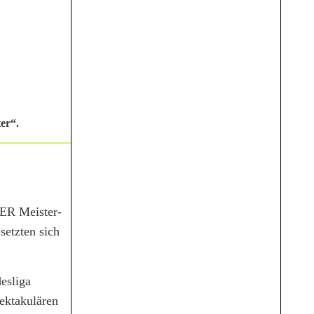
er“.
GER Meister-
etzten sich
esliga
ektakulären