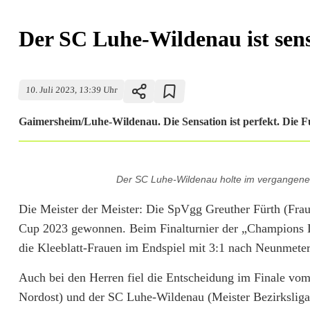
Der SC Luhe-Wildenau ist sens
10. Juli 2023, 13:39 Uhr
Gaimersheim/Luhe-Wildenau. Die Sensation ist perfekt. Die F
D
Der SC Luhe-Wildenau holte im vergangenen 
e
Die Meister der Meister: Die SpVgg Greuther Fürth (F
r
Cup 2023 gewonnen. Beim Finalturnier der „Champions 
S
die Kleeblatt-Frauen im Endspiel mit 3:1 nach Neunmete
C
Auch bei den Herren fiel die Entscheidung im Finale vo
L
Nordost) und der SC Luhe-Wildenau (Meister Bezirksliga 