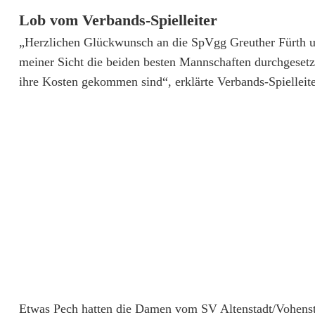
Lob vom Verbands-Spielleiter
i
„Herzlichen Glückwunsch an die SpVgg Greuther Fürth 
s
meiner Sicht die beiden besten Mannschaften durchgesetzt
t
ihre Kosten gekommen sind“, erklärte Verbands-Spielleit
s
e
n
s
a
t
i
o
Etwas Pech hatten die Damen vom SV Altenstadt/Vohenstr