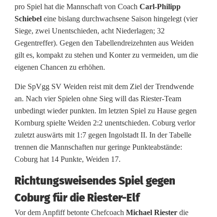
pro Spiel hat die Mannschaft von Coach
Carl-Philipp
t
Schiebel
eine bislang durchwachsene Saison hingelegt (vier
e
Siege, zwei Unentschieden, acht Niederlagen; 32
Gegentreffer). Gegen den Tabellendreizehnten aus Weiden
u
gilt es, kompakt zu stehen und Konter zu vermeiden, um die
r
eigenen Chancen zu erhöhen.
e
Die SpVgg SV Weiden reist mit dem Ziel der Trendwende
an. Nach vier Spielen ohne Sieg will das Riester-Team
d
unbedingt wieder punkten. Im letzten Spiel zu Hause gegen
e
Kornburg spielte Weiden 2:2 unentschieden. Coburg verlor
zuletzt auswärts mit 1:7 gegen Ingolstadt II. In der Tabelle
r
trennen die Mannschaften nur geringe Punkteabstände:
S
Coburg hat 14 Punkte, Weiden 17.
p
Richtungsweisendes Spiel gegen
V
Coburg für die Riester-Elf
Vor dem Anpfiff beton­te Chefcoach
Michael Riester
die
g