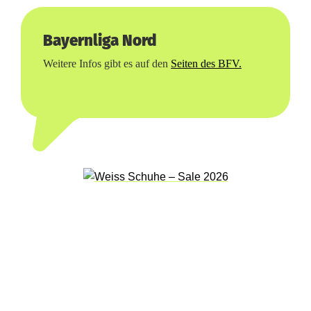
l
l
Bayernliga Nord
e
Weitere Infos gibt es auf den
Seiten des BFV.
n
d
i
e
T
r
e
n
d