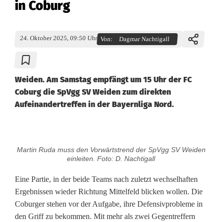
in Coburg
24. Oktober 2025, 09:50 Uhr
Von:
Dagmar Nachtigall
Weiden. Am Samstag empfängt um 15 Uhr der FC
Coburg die SpVgg SV Weiden zum direkten
Aufeinandertreffen in der Bayernliga Nord.
D
Martin Ruda muss den Vorwärtstrend der SpVgg SV Weiden
i
einleiten. Foto: D. Nachtigall
e
Eine Partie, in der beide Teams nach zuletzt wechselhaften
Ergebnissen wieder Richtung Mittelfeld blicken wollen. Die
A
Coburger stehen vor der Aufgabe, ihre Defensivprobleme in
k
den Griff zu bekommen. Mit mehr als zwei Gegentreffern