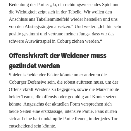
Bedeutung der Partie: „Ja, ein richtungsweisendes Spiel und
g
die Wichtigkeit zeigt sich in der Tabelle. Wir wollen den
Anschluss ans Tabellenmittelfeld wieder herstellen und uns
S
von den Abstiegsrängen absetzen.“ Und weiter: „Ich bin sehr
V
positiv gestimmt und vertraue meinen Jungs, dass wir das
schwere Auswärtsspiel in Coburg ziehen werden.“
W
e
Offensivkraft der Weidener muss
i
gezündet werden
Spielentscheidender Faktor könnte unter anderem die
d
Coburger Defensive sein, die robust auftreten muss, um der
e
Offensivkraft Weidens zu begegnen, sowie die Marschroute
beider Teams, die offensiv oder geduldig auf Konter setzen
n
könnte. Angesichts der aktuellen Form versprechen sich
w
beide Seiten eine erstklassige, intensive Partie. Fans dürfen
sich auf eine hart umkämpfte Partie freuen, in der jedes Tor
o
entscheidend sein könnte.