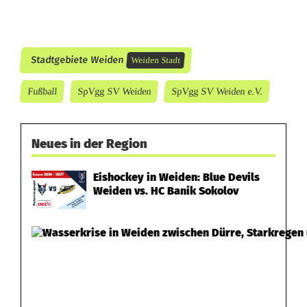
w
e
n
Stadtgebiete Weiden
Weiden Stadt
d
Fußball
SpVgg SV Weiden
SpVgg SV Weiden e.V.
e
i
Neues in der Region
n
Eishockey in Weiden: Blue Devils
C
Weiden vs. HC Banik Sokolov
o
b
u
r