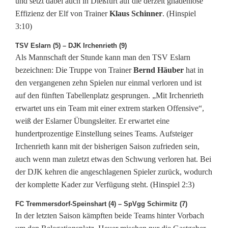
und setzt dabei auch in Dießfurt auf die derzeit gnadenlose
Effizienz der Elf von Trainer
Klaus Schinner
. (Hinspiel
3:10)
TSV Eslarn (5) – DJK Irchenrieth (9)
Als Mannschaft der Stunde kann man den TSV Eslarn
bezeichnen: Die Truppe von Trainer
Bernd Häuber
hat in
den vergangenen zehn Spielen nur einmal verloren und ist
auf den fünften Tabellenplatz gesprungen. „Mit Irchenrieth
erwartet uns ein Team mit einer extrem starken Offensive“,
weiß der Eslarner Übungsleiter. Er erwartet eine
hundertprozentige Einstellung seines Teams. Aufsteiger
Irchenrieth kann mit der bisherigen Saison zufrieden sein,
auch wenn man zuletzt etwas den Schwung verloren hat. Bei
der DJK kehren die angeschlagenen Spieler zurück, wodurch
der komplette Kader zur Verfügung steht. (Hinspiel 2:3)
FC Tremmersdorf-Speinshart (4) – SpVgg Schirmitz (7)
In der letzten Saison kämpften beide Teams hinter Vorbach