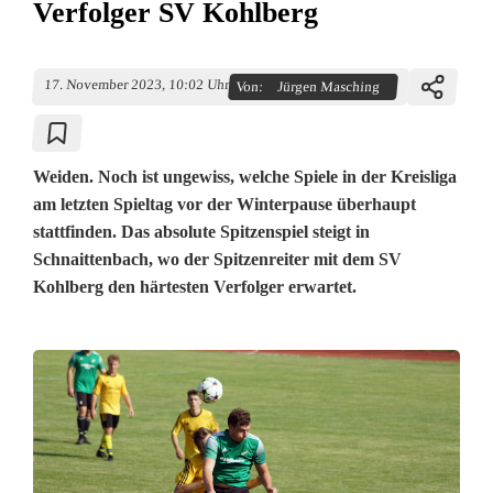
Verfolger SV Kohlberg
17. November 2023, 10:02 Uhr
Von:
Jürgen Masching
Weiden. Noch ist ungewiss, welche Spiele in der Kreisliga
am letzten Spieltag vor der Winterpause überhaupt
stattfinden. Das absolute Spitzenspiel steigt in
Schnaittenbach, wo der Spitzenreiter mit dem SV
Kohlberg den härtesten Verfolger erwartet.
I
m
K