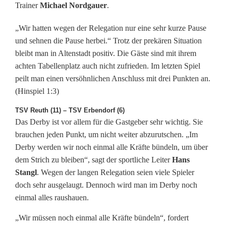
Trainer
Michael Nordgauer
.
a
r
„Wir hatten wegen der Relegation nur eine sehr kurze Pause
und sehnen die Pause herbei.“ Trotz der prekären Situation
t
bleibt man in Altenstadt positiv. Die Gäste sind mit ihrem
e
achten Tabellenplatz auch nicht zufrieden. Im letzten Spiel
peilt man einen versöhnlichen Anschluss mit drei Punkten an.
t
(Hinspiel 1:3)
d
TSV Reuth (11) – TSV Erbendorf (6)
e
Das Derby ist vor allem für die Gastgeber sehr wichtig. Sie
brauchen jeden Punkt, um nicht weiter abzurutschen. „Im
r
Derby werden wir noch einmal alle Kräfte bündeln, um über
T
dem Strich zu bleiben“, sagt der sportliche Leiter
Hans
Stangl
. Wegen der langen Relegation seien viele Spieler
S
doch sehr ausgelaugt. Dennoch wird man im Derby noch
einmal alles raushauen.
V
S
„Wir müssen noch einmal alle Kräfte bündeln“, fordert