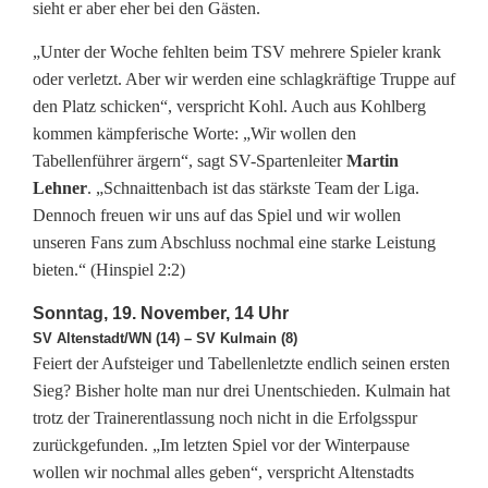
t
sieht er aber eher bei den Gästen.
z
„Unter der Woche fehlten beim TSV mehrere Spieler krank
oder verletzt. Aber wir werden eine schlagkräftige Truppe auf
e
den Platz schicken“, verspricht Kohl. Auch aus Kohlberg
n
kommen kämpferische Worte: „Wir wollen den
Tabellenführer ärgern“, sagt SV-Spartenleiter
Martin
s
Lehner
. „Schnaittenbach ist das stärkste Team der Liga.
p
Dennoch freuen wir uns auf das Spiel und wir wollen
unseren Fans zum Abschluss nochmal eine starke Leistung
i
bieten.“ (Hinspiel 2:2)
e
Sonntag, 19. November, 14 Uhr
l
SV Altenstadt/WN (14) – SV Kulmain (8)
Feiert der Aufsteiger und Tabellenletzte endlich seinen ersten
e
Sieg? Bisher holte man nur drei Unentschieden. Kulmain hat
trotz der Trainerentlassung noch nicht in die Erfolgsspur
r
zurückgefunden. „Im letzten Spiel vor der Winterpause
w
wollen wir nochmal alles geben“, verspricht Altenstadts