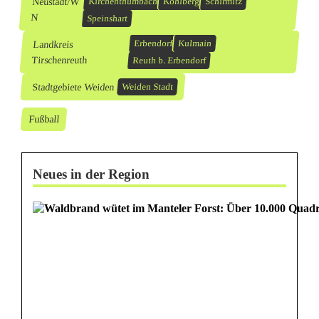
Neustadt/W
Kirchenthumbach
Kohlberg
Schirmitz
N
Speinshart
Landkreis
Erbendorf
Kulmain
Tirschenreuth
Reuth b. Erbendorf
Stadtgebiete Weiden
Weiden Stadt
Fußball
Neues in der Region