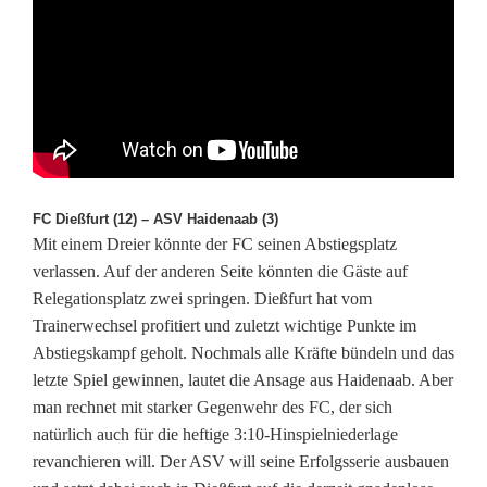
e
r
S
V
K
o
FC Dießfurt (12) – ASV Haidenaab (3)
Mit einem Dreier könnte der FC seinen Abstiegsplatz
h
verlassen. Auf der anderen Seite könnten die Gäste auf
l
Relegationsplatz zwei springen. Dießfurt hat vom
Trainerwechsel profitiert und zuletzt wichtige Punkte im
b
Abstiegskampf geholt. Nochmals alle Kräfte bündeln und das
e
letzte Spiel gewinnen, lautet die Ansage aus Haidenaab. Aber
man rechnet mit starker Gegenwehr des FC, der sich
r
natürlich auch für die heftige 3:10-Hinspielniederlage
g
revanchieren will. Der ASV will seine Erfolgsserie ausbauen