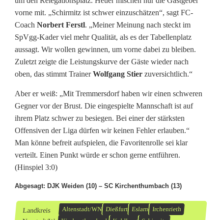
um den Relegationsplatz. Heuer mischen nur die Gastgeber
vorne mit. „Schirmitz ist schwer einzuschätzen“, sagt FC-
Coach
Norbert Ferstl
. „Meiner Meinung nach steckt im
SpVgg-Kader viel mehr Qualität, als es der Tabellenplatz
aussagt. Wir wollen gewinnen, um vorne dabei zu bleiben.
Zuletzt zeigte die Leistungskurve der Gäste wieder nach
oben, das stimmt Trainer
Wolfgang Stier
zuversichtlich.“
Aber er weiß: „Mit Tremmersdorf haben wir einen schweren
Gegner vor der Brust. Die eingespielte Mannschaft ist auf
ihrem Platz schwer zu besiegen. Bei einer der stärksten
Offensiven der Liga dürfen wir keinen Fehler erlauben.“
Man könne befreit aufspielen, die Favoritenrolle sei klar
verteilt. Einen Punkt würde er schon gerne entführen.
(Hinspiel 3:0)
Abgesagt: DJK Weiden (10) – SC Kirchenthumbach (13)
Altenstadt/WN
Dießfurt
Eslarn
Irchenrieth
Landkreis