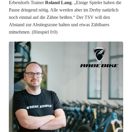
Erbendorfs Trainer
Roland Lang
. „Einige Spieler haben die
c
Pause dringend nötig. Alle werden aber im Derby natürlich
h
noch einmal auf die Zähne beißen.“ Der TSV will den
Abstand zur Abstiegszone halten und etwas Zählbares
n
mitnehmen. (Hinspiel 0:0)
a
i
t
t
e
n
b
a
c