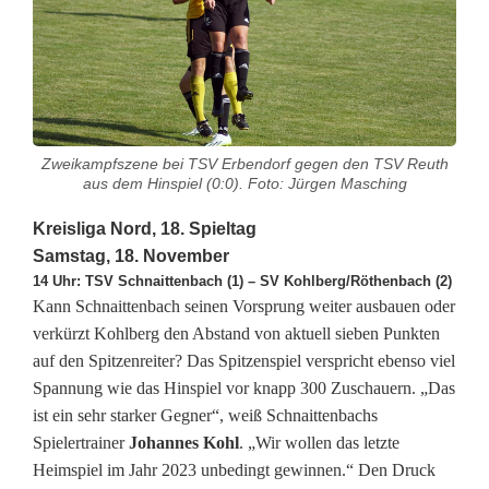
r
e
i
s
l
Zweikampfszene bei TSV Erbendorf gegen den TSV Reuth
aus dem Hinspiel (0:0). Foto: Jürgen Masching
i
Kreisliga Nord, 18. Spieltag
g
Samstag, 18. November
14 Uhr: TSV Schnaittenbach (1) – SV Kohlberg/Röthenbach (2)
a
Kann Schnaittenbach seinen Vorsprung weiter ausbauen oder
-
verkürzt Kohlberg den Abstand von aktuell sieben Punkten
auf den Spitzenreiter? Das Spitzenspiel verspricht ebenso viel
S
Spannung wie das Hinspiel vor knapp 300 Zuschauern. „Das
p
ist ein sehr starker Gegner“, weiß Schnaittenbachs
Spielertrainer
Johannes Kohl
. „Wir wollen das letzte
i
Heimspiel im Jahr 2023 unbedingt gewinnen.“ Den Druck