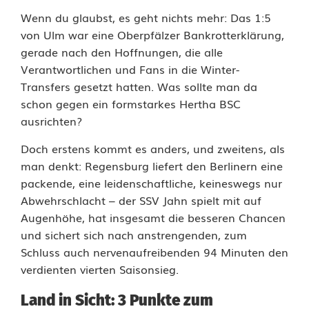
g
Wenn du glaubst, es geht nichts mehr: Das 1:5
a
von Ulm war eine Oberpfälzer Bankrotterklärung,
gerade nach den Hoffnungen, die alle
2
Verantwortlichen und Fans in die Winter-
:
Transfers gesetzt hatten. Was sollte man da
schon gegen ein formstarkes Hertha BSC
I
ausrichten?
n
Doch erstens kommt es anders, und zweitens, als
U
man denkt: Regensburg liefert den Berlinern eine
packende, eine leidenschaftliche, keineswegs nur
l
Abwehrschlacht – der SSV Jahn spielt mit auf
m
Augenhöhe, hat insgesamt die besseren Chancen
und sichert sich nach anstrengenden, zum
g
Schluss auch nervenaufreibenden 94 Minuten den
e
verdienten vierten Saisonsieg.
f
Land in Sicht: 3 Punkte zum