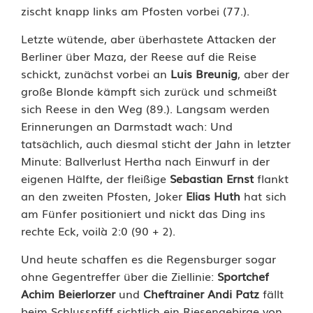
zischt knapp links am Pfosten vorbei (77.).
Letzte wütende, aber überhastete Attacken der
Berliner über Maza, der Reese auf die Reise
schickt, zunächst vorbei an
Luis Breunig
, aber der
große Blonde kämpft sich zurück und schmeißt
sich Reese in den Weg (89.). Langsam werden
Erinnerungen an Darmstadt wach: Und
tatsächlich, auch diesmal sticht der Jahn in letzter
Minute: Ballverlust Hertha nach Einwurf in der
eigenen Hälfte, der fleißige
Sebastian Ernst
flankt
an den zweiten Pfosten, Joker
Elias Huth
hat sich
am Fünfer positioniert und nickt das Ding ins
rechte Eck, voilà 2:0 (90 + 2).
Und heute schaffen es die Regensburger sogar
ohne Gegentreffer über die Ziellinie:
Sportchef
Achim Beierlorzer
und
Cheftrainer Andi Patz
fällt
beim Schlusspfiff sichtlich ein Riesengebirge von