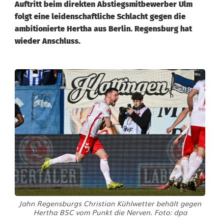
Auftritt beim direkten Abstiegsmitbewerber Ulm
folgt eine leidenschaftliche Schlacht gegen die
ambitionierte Hertha aus Berlin. Regensburg hat
wieder Anschluss.
J
a
h
n
i
n
L
Jahn Regensburgs Christian Kühlwetter behält gegen
i
Hertha BSC vom Punkt die Nerven. Foto: dpa