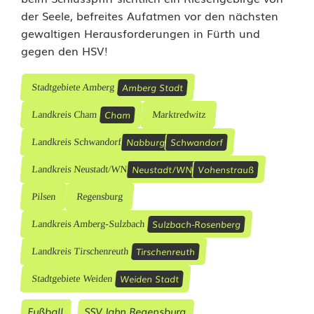
der Seele, befreites Aufatmen vor den nächsten
gewaltigen Herausforderungen in Fürth und
gegen den HSV!
Amberg Stadt
Stadtgebiete Amberg
Cham
Landkreis Cham
Marktredwitz
Nabburg
Schwandorf
Landkreis Schwandorf
Neustadt/WN
Vohenstrauß
Landkreis Neustadt/WN
Pilsen
Regensburg
Sulzbach-Rosenberg
Landkreis Amberg-Sulzbach
Tirschenreuth
Landkreis Tirschenreuth
Weiden Stadt
Stadtgebiete Weiden
Fußball
SSV Jahn Regensburg