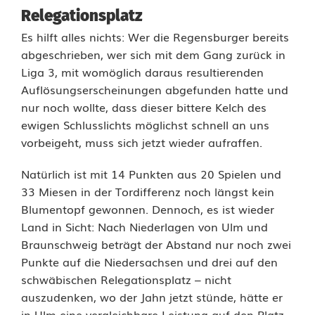
l
Relegationsplatz
Es hilft alles nichts: Wer die Regensburger bereits
o
abgeschrieben, wer sich mit dem Gang zurück in
p
Liga 3, mit womöglich daraus resultierenden
Auflösungserscheinungen abgefunden hatte und
p
nur noch wollte, dass dieser bittere Kelch des
t
ewigen Schlusslichts möglichst schnell an uns
vorbeigeht, muss sich jetzt wieder aufraffen.
,
g
Natürlich ist mit 14 Punkten aus 20 Spielen und
33 Miesen in der Tordifferenz noch längst kein
e
Blumentopf gewonnen. Dennoch, es ist wieder
g
Land in Sicht: Nach Niederlagen von Ulm und
Braunschweig beträgt der Abstand nur noch zwei
e
Punkte auf die Niedersachsen und drei auf den
n
schwäbischen Relegationsplatz – nicht
auszudenken, wo der Jahn jetzt stünde, hätte er
H
in Ulm eine vergleichbare Leistung auf den Platz