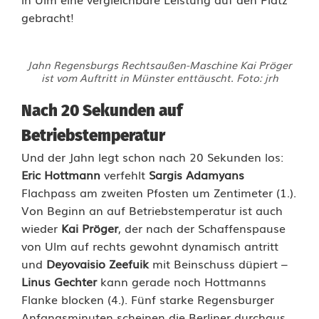
gebracht!
e
r
Jahn Regensburgs Rechtsaußen-Maschine Kai Pröger
t
ist vom Auftritt in Münster enttäuscht. Foto: jrh
h
Nach 20 Sekunden auf
a
Betriebstemperatur
t
Und der Jahn legt schon nach 20 Sekunden los:
Eric Hottmann
verfehlt
Sargis Adamyans
o
Flachpass am zweiten Pfosten um Zentimeter (1.).
p
Von Beginn an auf Betriebstemperatur ist auch
wieder
Kai Pröger
, der nach der Schaffenspause
von Ulm auf rechts gewohnt dynamisch antritt
und
Deyovaisio Zeefuik
mit Beinschuss düpiert –
Linus Gechter
kann gerade noch Hottmanns
Flanke blocken (4.). Fünf starke Regensburger
Anfangsminuten scheinen die Berliner durchaus