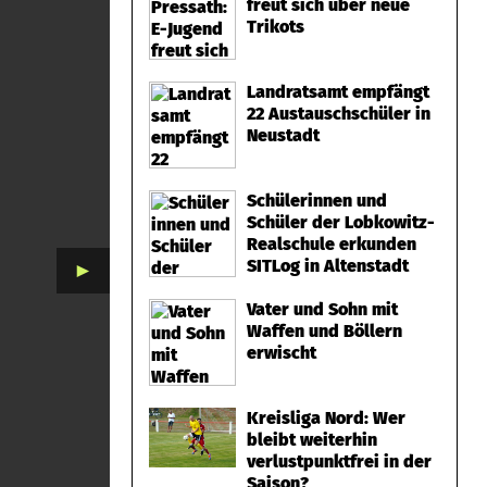
freut sich über neue
Trikots
Landratsamt empfängt
22 Austauschschüler in
Neustadt
Schülerinnen und
Schüler der Lobkowitz-
Realschule erkunden
SITLog in Altenstadt
►
Vater und Sohn mit
Waffen und Böllern
erwischt
Kreisliga Nord: Wer
bleibt weiterhin
verlustpunktfrei in der
Saison?