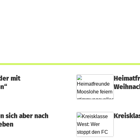
der mit
Heimatfr
en“
Weihnac
n sich aber nach
Kreiskla
geben