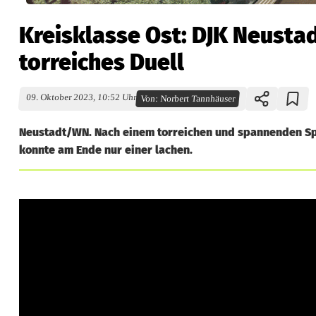
Kreisklasse Ost: DJK Neustad
torreiches Duell
09. Oktober 2023, 10:52 Uhr
Von:
Norbert Tannhäuser
Neustadt/WN. Nach einem torreichen und spannenden Spi
konnte am Ende nur einer lachen.
K
r
e
i
s