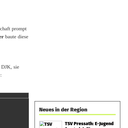
chaft prompt
er
baute diese
e DJK, sie
:
Neues in der Region
TSV Pressath: E-Jugend