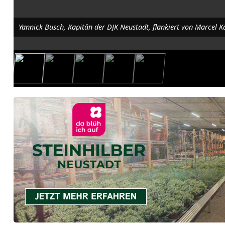
k
l
Yannick Busch, Kapitän der DJK Neustadt, flankiert von Marcel 
i
e
f
e
r
n
s
i
c
h