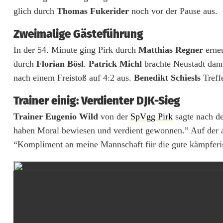
glich durch
Thomas Fukerider
noch vor der Pause aus.
K
N
Zweimalige Gästeführung
In der 54. Minute ging Pirk durch
Matthias Regner
erneu
e
durch
Florian Bösl
.
Patrick Michl
brachte Neustadt dan
u
nach einem Freistoß auf 4:2 aus.
Benedikt Schiesls
Treffe
s
Trainer einig: Verdienter DJK-Sieg
t
Trainer Eugenio Wild
von der
SpVgg Pirk
sagte nach de
a
haben Moral bewiesen und verdient gewonnen.” Auf der an
“Kompliment an meine Mannschaft für die gute kämpferi
d
t
/
W
N