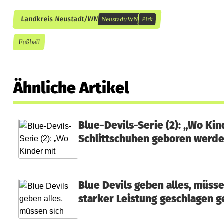
e
Landkreis Neustadt/WN
Neustadt/WN
Pirk
i
Fußball
n
t
o
Ähnliche Artikel
r
r
Blue-Devils-Serie (2): „Wo Kin
Schlittschuhen geboren werd
e
i
c
Blue Devils geben alles, müsse
h
starker Leistung geschlagen 
e