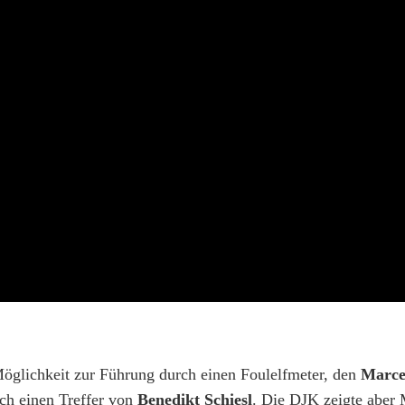
e Möglichkeit zur Führung durch einen Foulelfmeter, den
Marce
ch einen Treffer von
Benedikt Schiesl
. Die DJK zeigte aber