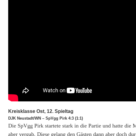
k
l
a
s
s
e
O
s
t
:
Kreisklasse Ost, 12. Spieltag
DJK Neustadt/WN – SpVgg Pirk 4:3 (1:1)
D
Die SpVgg Pirk startete stark in die Partie und hatte di
J
aber vergab. Diese gelang den Gästen dann aber doch dur