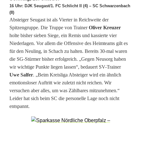
n
16 Uhr: DJK Seugast/1. FC Schlicht II (4) – SC Schwarzenbach
(8)
b
Absteiger Seugast ist als Vierter in Reichweite der
a
Spitzengruppe. Die Truppe von Trainer
Oliver Kreuzer
holte bisher sieben Siege, ein Remis und kassierte vier
c
Niederlagen. Vor allem die Offensive des Heimteams gilt es
h
für den Neuling, in Schach zu halten. Bereits 30-mal waren
die SG-Stürmer bisher erfolgreich. „Gegen Neusorg haben
ü
wir wichtige Punkte liegen lassen“, bedauert SV-Trainer
b
Uwe Salfer
. „Beim Kreisliga Absteiger wird ein ähnlich
emotionsloser Auftritt wie zuletzt nicht reichen. Wir
e
versuchen aber alles, um was Zählbares mitzunehmen.“
r
Leider hat sich beim SC die personelle Lage noch nicht
entspannt.
s
t
r