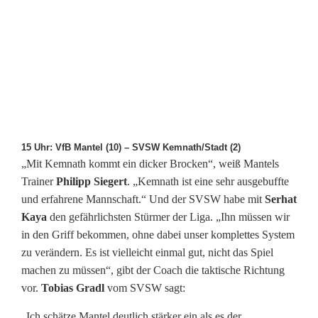
a
h
l
t
a
l
15 Uhr: VfB Mantel (10) – SVSW Kemnath/Stadt (2)
„Mit Kemnath kommt ein dicker Brocken“, weiß Mantels
l
Trainer
Philipp Siegert
. „Kemnath ist eine sehr ausgebuffte
e
und erfahrene Mannschaft.“ Und der SVSW habe mit
Serhat
Kaya
den gefährlichsten Stürmer der Liga. „Ihn müssen wir
s
in den Griff bekommen, ohne dabei unser komplettes System
zu verändern. Es ist vielleicht einmal gut, nicht das Spiel
machen zu müssen“, gibt der Coach die taktische Richtung
vor.
Tobias Gradl
vom SVSW sagt:
„Ich schätze Mantel deutlich stärker ein als es der