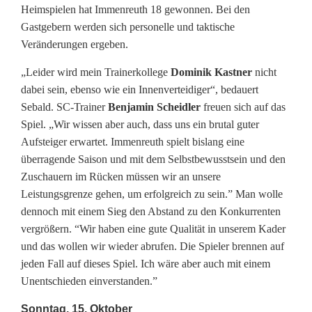
e
Heimspielen hat Immenreuth 18 gewonnen. Bei den
u
Gastgebern werden sich personelle und taktische
Veränderungen ergeben.
t
„Leider wird mein Trainerkollege
Dominik Kastner
nicht
h
dabei sein, ebenso wie ein Innenverteidiger“, bedauert
-
Sebald. SC-Trainer
Benjamin Scheidler
freuen sich auf das
Spiel. „Wir wissen aber auch, dass uns ein brutal guter
S
Aufsteiger erwartet. Immenreuth spielt bislang eine
C
überragende Saison und mit dem Selbstbewusstsein und den
Zuschauern im Rücken müssen wir an unsere
E
Leistungsgrenze gehen, um erfolgreich zu sein.” Man wolle
s
dennoch mit einem Sieg den Abstand zu den Konkurrenten
vergrößern. “Wir haben eine gute Qualität in unserem Kader
c
und das wollen wir wieder abrufen. Die Spieler brennen auf
h
jeden Fall auf dieses Spiel. Ich wäre aber auch mit einem
Unentschieden einverstanden.”
e
Sonntag, 15. Oktober