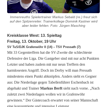
s
k
Immenreuths Spielertrainer Markus Sebald (re.) freut sich
l
auf den Spitzenreiter. Trainerkollege Dominik Kastner wird
aber leider fehlen. Foto: Jürgen Masching
a
Kreisklasse West: 13. Spieltag
s
Freitag, 13. Oktober, 19 Uhr
SV TuS/DJK Grafenwöhr II (14) – TSV Pressath (7)
s
Mit 33 Gegentreffern hat die SV-Zweite die schlechteste
e
Defensive der Liga. Die Gastgeber sind mit nur acht Punkten
Letzter und haben zudem mit nur neun Treffern den
W
harmlosesten Angriff. Doch im Derby will man Pressath
e
mindestens einen Punkt abknöpfen. Anders sieht es Gegner
aus: Die Niederlage gegen Tabellenführer Eschenbach ist
s
abgehakt und Trainer
Markus Berft
sieht nach vorne. „Nach
t
zuletzt zwei Niederlagen wollen wir in Grafenwöhr
gewinnen.“ Der Gästecoach erwartet von seiner Mannschaft
:
eine konzentrierte und intensive Leistung.