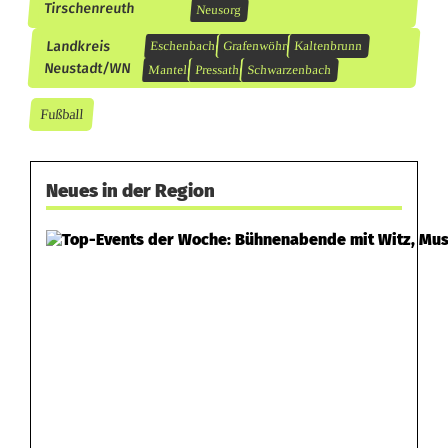
Tirschenreuth
Neusorg
Landkreis
Eschenbach
Grafenwöhr
Kaltenbrunn
Neustadt/WN
Mantel
Pressath
Schwarzenbach
Fußball
Neues in der Region