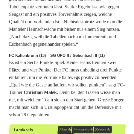
Tabellenplatz vermuten lässt. Starke Ergebnisse wie gegen
Seugast und ein positives Torverhältnis zeigen, welche
Qualität dort vorhanden ist.“ Nichtsdestotrotz wolle man die
Manteler Heimschwäche mit bisher nur einem Sieg nutzen.
„Noch dazu, weil die Tabellennachbarn Immenreuth und
Eschenbach gegeneinander spielen.“
FC Kaltenbrunn (13) – SG UPO II / Gebenbach II (11)
Es ist ein Sechs-Punkte-Spiel. Beide Teams trennen zwei
Plätze und vier Punkte. Der FC muss unbedingt drei Punkte
einfahren, um die Vorrunde halbwegs positiv zu beenden.
„Egal wie die Gäste auflaufen, wir sollten punkten“, sagt FC-
Trainer
Christian Malek
. Denn bei den Gästen wisse man
nie, mit welchem Team sie an den Start gehen. Große Sorgen
macht man sich in Ursulapoppenricht um die Defensive mit
schon 28 Gegentoren.
Landkreis
Ebnath
Immenreuth
Kemnath