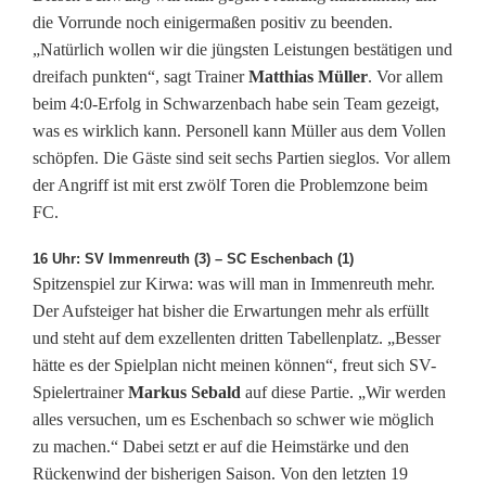
die Vorrunde noch einigermaßen positiv zu beenden.
i
„Natürlich wollen wir die jüngsten Leistungen bestätigen und
e
dreifach punkten“, sagt Trainer
Matthias Müller
. Vor allem
beim 4:0-Erfolg in Schwarzenbach habe sein Team gezeigt,
l
was es wirklich kann. Personell kann Müller aus dem Vollen
S
schöpfen. Die Gäste sind seit sechs Partien sieglos. Vor allem
der Angriff ist mit erst zwölf Toren die Problemzone beim
V
FC.
I
16 Uhr: SV Immenreuth (3) – SC Eschenbach (1)
m
Spitzenspiel zur Kirwa: was will man in Immenreuth mehr.
Der Aufsteiger hat bisher die Erwartungen mehr als erfüllt
m
und steht auf dem exzellenten dritten Tabellenplatz. „Besser
e
hätte es der Spielplan nicht meinen können“, freut sich SV-
Spielertrainer
Markus Sebald
auf diese Partie. „Wir werden
n
alles versuchen, um es Eschenbach so schwer wie möglich
r
zu machen.“ Dabei setzt er auf die Heimstärke und den
Rückenwind der bisherigen Saison. Von den letzten 19