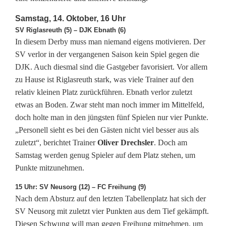
D
Samstag, 14. Oktober, 16 Uhr
a
SV Riglasreuth (5) – DJK Ebnath (6)
In diesem Derby muss man niemand eigens motivieren. Der
s
SV verlor in der vergangenen Saison kein Spiel gegen die
S
DJK. Auch diesmal sind die Gastgeber favorisiert. Vor allem
zu Hause ist Riglasreuth stark, was viele Trainer auf den
p
relativ kleinen Platz zurückführen. Ebnath verlor zuletzt
i
etwas an Boden. Zwar steht man noch immer im Mittelfeld,
doch holte man in den jüngsten fünf Spielen nur vier Punkte.
t
„Personell sieht es bei den Gästen nicht viel besser aus als
zuletzt“, berichtet Trainer
Oliver Drechsler
. Doch am
z
Samstag werden genug Spieler auf dem Platz stehen, um
e
Punkte mitzunehmen.
n
15 Uhr: SV Neusorg (12) – FC Freihung (9)
Nach dem Absturz auf den letzten Tabellenplatz hat sich der
s
SV Neusorg mit zuletzt vier Punkten aus dem Tief gekämpft.
p
Diesen Schwung will man gegen Freihung mitnehmen, um