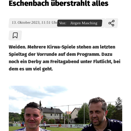
Eschenbach überstrahlt alles
13. Oktober 2023, 11:51 Uhr
Von:
Jürgen Masching
Weiden. Mehrere Kirwa-Spiele stehen am letzten
Spieltag der Vorrunde auf dem Programm. Dazu
noch ein Derby am Freitagabend unter Flutlicht, bei
dem es um viel geht.
K
r
e
i