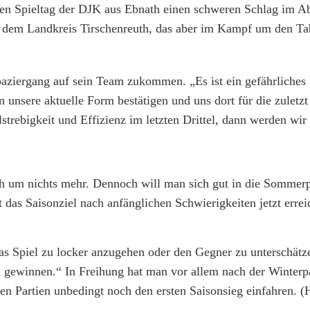
tzten Spieltag der DJK aus Ebnath einen schweren Schlag im 
em Landkreis Tirschenreuth, das aber im Kampf um den Tab
aziergang auf sein Team zukommen. „Es ist ein gefährliches
n unsere aktuelle Form bestätigen und uns dort für die zuletzt
trebigkeit und Effizienz im letzten Drittel, dann werden wir 
ich um nichts mehr. Dennoch will man sich gut in die Sommer
t das Saisonziel nach anfänglichen Schwierigkeiten jetzt errei
as Spiel zu locker anzugehen oder den Gegner zu unterschätze
 zu gewinnen.“ In Freihung hat man vor allem nach der Winterp
den Partien unbedingt noch den ersten Saisonsieg einfahren. (