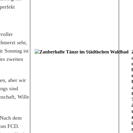
perfekt
voller
chmerzt sehr,
r Sonntag ist
des zweiten
en, aber wir
ungs sind
nschaft, Wille
 „Nach dem
i
om FCD.