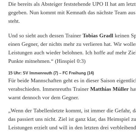
Die bereits als Absteiger feststehende UPO II hat am le
u
gegeben. Nun kommt mit Kemnath das nächste Team aus d
m
steht.
d
Und so sieht auch dessen Trainer
Tobias Gradl
keinen Sp
i
einen Gegner, der nichts mehr zu verlieren hat. Wir wolle
Leistungen auch wieder belohnen. Ich hoffe auf mehr Ziels
e
Punkte mitnehmen.“ (Hinspiel 0:3)
R
15 Uhr: SV Immenreuth (7) – FC Freihung (14)
e
Für beide Mannschaften geht es in dieser Saison eigentl
l
verabschieden. Immenreuths Trainer
Matthias Müller
ha
warnt dennoch vor dem Gegner.
e
„Wenn der Tabellenletzte kommt, ist immer die Gefahr, d
g
das passiert uns nicht. Ziel ist ganz klar, das Heimspiel
a
Leistungen erzielt und will in den letzten drei verbleiben
t