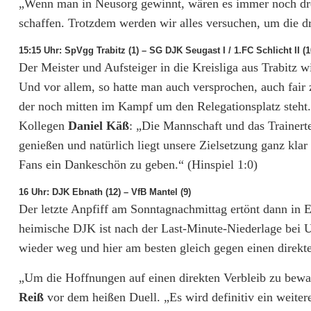
„Wenn man in Neusorg gewinnt, wären es immer noch drei
schaffen. Trotzdem werden wir alles versuchen, um die dr
15:15 Uhr: SpVgg Trabitz (1) – SG DJK Seugast I / 1.FC Schlicht II (1
Der Meister und Aufsteiger in die Kreisliga aus Trabitz w
Und vor allem, so hatte man auch versprochen, auch fair
der noch mitten im Kampf um den Relegationsplatz steht.
Kollegen
Daniel Käß
: „Die Mannschaft und das Trainerte
genießen und natürlich liegt unsere Zielsetzung ganz klar
Fans ein Dankeschön zu geben.“ (Hinspiel 1:0)
16 Uhr: DJK Ebnath (12) – VfB Mantel (9)
Der letzte Anpfiff am Sonntagnachmittag ertönt dann in
heimische DJK ist nach der Last-Minute-Niederlage bei UP
wieder weg und hier am besten gleich gegen einen direk
„Um die Hoffnungen auf einen direkten Verbleib zu bewahr
Reiß
vor dem heißen Duell. „Es wird definitiv ein weite