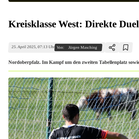
Kreisklasse West: Direkte Duel
25. April 2025, 07:13 Uhr
Von:
Jürgen Masching
Nordoberpfalz. Im Kampf um den zweiten Tabellenplatz sowi
K
r
e
i
s