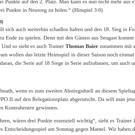
 Punkte auf den 2. Platz. Man kann es nun nicht mehr aus e
ei Punkte in Neusorg zu holen.“ (Hinspiel 3:0)
0)
ill sich auch weiterhin schadlos halten und den 18. Sieg in Fo
 zu Ende zu spielen. Denn mit den Gästen aus Seugast kommt
 Und so sieht es auch Trainer
Thomas Baier
zusammen mit 
am wollen das letzte Heimspiel in dieser Saison noch einmal 
 daran, die Serie auf 18 Siege in Serie aufzubauen, um auch u
 Ebnath, wenn es zum zweiten Abstiegsduell an diesem Spielt
O II auf den Relegationsplatz abgerutscht. Da will man jetzt
ten Kontrahenten gewinnen.
en, wären drei Punkte essenziell wichtig“, sieht es Trainer
J
res Entscheidungsspiel am Sonntag gegen Mantel. Wir haben di