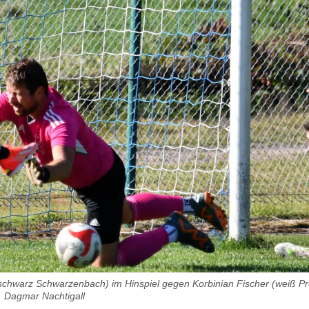
chwarz Schwarzenbach) im Hinspiel gegen Korbinian Fischer (weiß Pre
Dagmar Nachtigall