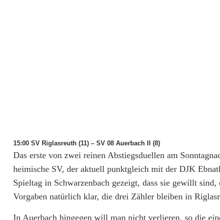
i
o
n
s
p
l
ä
15:00 SV Riglasreuth (11) – SV 08 Auerbach II (8)
t
Das erste von zwei reinen Abstiegsduellen am Sonntagnac
z
heimische SV, der aktuell punktgleich mit der DJK Ebna
Spieltag in Schwarzenbach gezeigt, dass sie gewillt sind,
e
Vorgaben natürlich klar, die drei Zähler bleiben in Riglas
In Auerbach hingegen will man nicht verlieren, so die ei