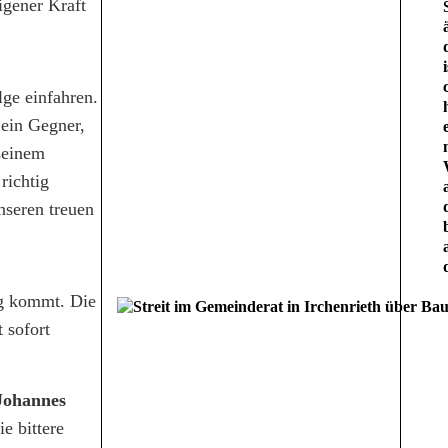
igener Kraft
i
lge einfahren.
 ein Gegner,
seinem
richtig
nseren treuen
ag kommt. Die
 sofort
ohannes
e bittere