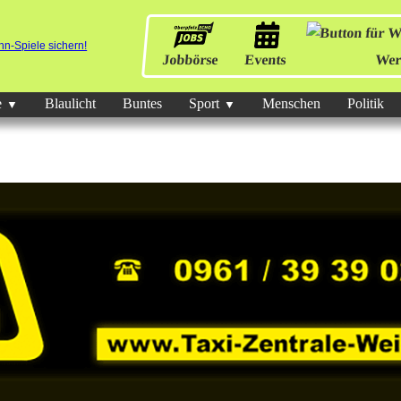
Jobbörse
Events
Wer
e
Blaulicht
Buntes
Sport
Menschen
Politik