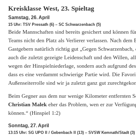
i
Kreisklasse West, 23. Spieltag
r
Samstag, 26. April
15 Uhr: TSV Pressath (6) – SC Schwarzenbach (5)
e
Beide Mannschaften sind bereits gesichert und können f
k
Teams nicht den Platz als Verlierer verlassen. Nach dem
Gastgebern natürlich richtig gut „Gegen Schwarzenbach, d
t
auch die zuletzt gezeigte Leidenschaft und den Willen, all
e
wegen der Hinspielniederlage, sondern auch aufgrund des
D
dass es eine verdammt schwierige Partie wird. Die Favorit
Außenseiterrolle sind wir ja zuletzt ganz gut zurechtgek
u
Beim Gegner aus dem nur wenige Kilometer entfernten Sc
e
Christian Malek
eher das Problem, wen er zur Verfügun
l
können.“ (Hinspiel 1:2)
l
Sonntag, 27. April
e
13:15 Uhr: SG UPO II / Gebenbach II (13) – SVSW Kemnath/Stadt (3)