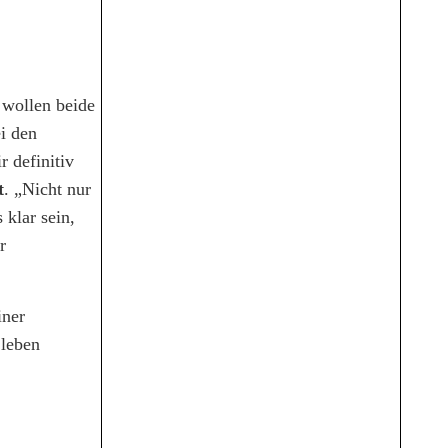
 wollen beide
i den
 definitiv
t
. „Nicht nur
klar sein,
r
iner
 leben