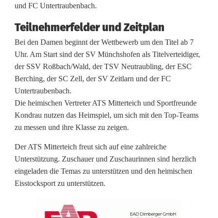
und FC Untertraubenbach.
c
Teilnehmerfelder und Zeitplan
k
Bei den Damen beginnt der Wettbewerb um den Titel ab 7
-
Uhr. Am Start sind der SV Münchshofen als Titelverteidiger,
B
der SSV Roßbach/Wald, der TSV Neutraubling, der ESC
Berching, der SC Zell, der SV Zeitlarn und der FC
e
Untertraubenbach.
z
Die heimischen Vertreter ATS Mitterteich und Sportfreunde
Kondrau nutzen das Heimspiel, um sich mit den Top-Teams
i
zu messen und ihre Klasse zu zeigen.
r
Der ATS Mitterteich freut sich auf eine zahlreiche
k
Unterstützung. Zuschauer und Zuschaurinnen sind herzlich
eingeladen die Temas zu unterstützen und den heimischen
s
Eisstocksport zu unterstützen.
p
o