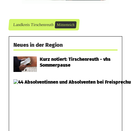
e
i
Landkreis Tirschenreuth
Mitterteich
c
h
Neues in der Region
Kurz notiert: Tirschenreuth - vhs
Sommerpause