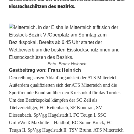
Eisstockschützen des Bezirks.
Foto: Franz Heinrich
E
Gastbeitrag von:
Franz Heinrich
Den reibungslosen Ablauf organisiert der ATS Mitterteich.
i
Außerdem qualifizierten sich der ATS Mitterteich und die
Sportfreunde Kondrau über den Kreispokal für das Turnier.
s
Um den Bezirkspokal kämpfen der SC Zell als
s
Titelverteidiger, FC Rettenbach, SF Kondrau, SV
Diesenbach, SpVgg Hagelstadt I, FC Teugn I, SSC
t
Grün/Weiß Maxhütte – Haidhof, EC Sonne Bruck, FC
o
Teugn II, SpVgg Hagelstadt II, TSV Brunn, ATS Mitterteich