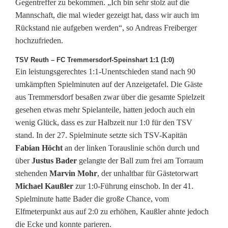
Gegentreffer zu bekommen. „Ich bin sehr stolz auf die
Mannschaft, die mal wieder gezeigt hat, dass wir auch im
Rückstand nie aufgeben werden“, so Andreas Freiberger
hochzufrieden.
TSV Reuth – FC Tremmersdorf-Speinshart 1:1 (1:0)
Ein leistungsgerechtes 1:1-Unentschieden stand nach 90
umkämpften Spielminuten auf der Anzeigetafel. Die Gäste
aus Tremmersdorf besaßen zwar über die gesamte Spielzeit
gesehen etwas mehr Spielanteile, hatten jedoch auch ein
wenig Glück, dass es zur Halbzeit nur 1:0 für den TSV
stand. In der 27. Spielminute setzte sich TSV-Kapitän
Fabian Höcht
an der linken Torauslinie schön durch und
über
Justus Bader
gelangte der Ball zum frei am Torraum
stehenden
Marvin Mohr
, der unhaltbar für Gästetorwart
Michael Kaußler
zur 1:0-Führung einschob. In der 41.
Spielminute hatte Bader die große Chance, vom
Elfmeterpunkt aus auf 2:0 zu erhöhen, Kaußler ahnte jedoch
die Ecke und konnte parieren.