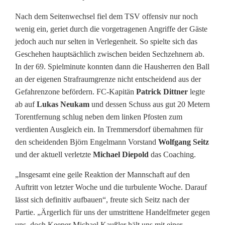
Nach dem Seitenwechsel fiel dem TSV offensiv nur noch
wenig ein, geriet durch die vorgetragenen Angriffe der Gäste
jedoch auch nur selten in Verlegenheit. So spielte sich das
Geschehen hauptsächlich zwischen beiden Sechzehnern ab.
In der 69. Spielminute konnten dann die Hausherren den Ball
an der eigenen Strafraumgrenze nicht entscheidend aus der
Gefahrenzone befördern. FC-Kapitän
Patrick Dittner
legte
ab auf
Lukas Neukam
und dessen Schuss aus gut 20 Metern
Torentfernung schlug neben dem linken Pfosten zum
verdienten Ausgleich ein. In Tremmersdorf übernahmen für
den scheidenden Björn Engelmann Vorstand
Wolfgang Seitz
und der aktuell verletzte
Michael Diepold
das Coaching.
„Insgesamt eine geile Reaktion der Mannschaft auf den
Auftritt von letzter Woche und die turbulente Woche. Darauf
lässt sich definitiv aufbauen“, freute sich Seitz nach der
Partie. „Ärgerlich für uns der umstrittene Handelfmeter gegen
uns, doch Keeper Michael Kaußler hält uns mit einer