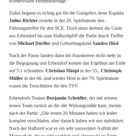
schmerzhafte Heimniederlage.“
Dabei begann es richtig gut für die Gastgeber, denn Kapitän
Julius Richter
erzielte in der 20. Spielminute den
Führungstreffer für den SCE. Doch dann drehten die Gäste
aus Erbendorf bis zum Halbzeitpfiff die Partie durch Treffer
von
Michael Dörfler
und Geburtstagskind
Sandro Hösl.
Nach der Pause fanden dann die Hausherren nicht mehr in
die Begegnung und Erbendorf konnte das Ergebnis am Ende
auf 5:1 schrauben.
Christian Häupl
in der 55.,
Christoph
Müller
in der 66. und wieder Hösl in der 79. Spielminute
waren die Torschützen für den TSV.
Erbendorfs Trainer
Benjamin Scheidler
, der mit seinem
neuen Team zurück an die alte Wirkungsstätte kam, meinte
nach der Partie: „Die ersten 20 Minuten haben wir leider
komplett verschlafen, aber danach haben wir uns stabilisiert.
Nach der Halbzeit war es ein sehr souveräner Auftritt der
Mannschaft, die es sehr sachlich und abgezockt zu Ende