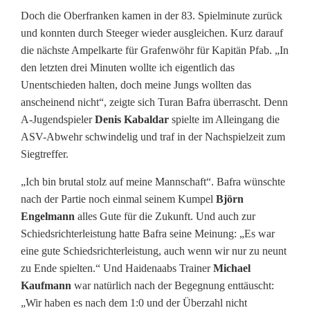
Doch die Oberfranken kamen in der 83. Spielminute zurück
und konnten durch Steeger wieder ausgleichen. Kurz darauf
die nächste Ampelkarte für Grafenwöhr für Kapitän Pfab. „In
den letzten drei Minuten wollte ich eigentlich das
Unentschieden halten, doch meine Jungs wollten das
anscheinend nicht“, zeigte sich Turan Bafra überrascht. Denn
A-Jugendspieler
Denis Kabaldar
spielte im Alleingang die
ASV-Abwehr schwindelig und traf in der Nachspielzeit zum
Siegtreffer.
„Ich bin brutal stolz auf meine Mannschaft“. Bafra wünschte
nach der Partie noch einmal seinem Kumpel
Björn
Engelmann
alles Gute für die Zukunft. Und auch zur
Schiedsrichterleistung hatte Bafra seine Meinung: „Es war
eine gute Schiedsrichterleistung, auch wenn wir nur zu neunt
zu Ende spielten.“ Und Haidenaabs Trainer
Michael
Kaufmann
war natürlich nach der Begegnung enttäuscht:
„Wir haben es nach dem 1:0 und der Überzahl nicht