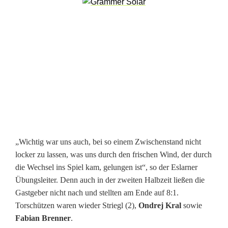
e
n
s
p
i
t
z
„Wichtig war uns auch, bei so einem Zwischenstand nicht
e
locker zu lassen, was uns durch den frischen Wind, der durch
die Wechsel ins Spiel kam, gelungen ist“, so der Eslarner
g
Übungsleiter. Denn auch in der zweiten Halbzeit ließen die
e
Gastgeber nicht nach und stellten am Ende auf 8:1.
Torschützen waren wieder Striegl (2),
Ondrej Kral
sowie
h
Fabian Brenner
.