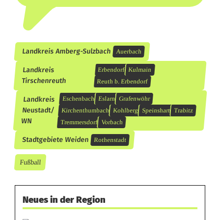
Landkreis Amberg-Sulzbach
Auerbach
Landkreis
Erbendorf
Kulmain
Tirschenreuth
Reuth b. Erbendorf
Landkreis
Eschenbach
Eslarn
Grafenwöhr
Neustadt/
Kirchenthumbach
Kohlberg
Speinshart
Trabitz
WN
Tremmersdorf
Vorbach
Stadtgebiete Weiden
Rothenstadt
Fußball
Neues in der Region