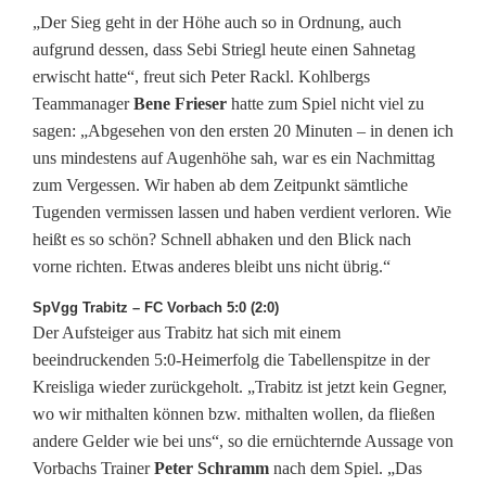
t
„Der Sieg geht in der Höhe auch so in Ordnung, auch
w
aufgrund dessen, dass Sebi Striegl heute einen Sahnetag
erwischt hatte“, freut sich Peter Rackl. Kohlbergs
e
Teammanager
Bene Frieser
hatte zum Spiel nicht viel zu
i
sagen: „Abgesehen von den ersten 20 Minuten – in denen ich
uns mindestens auf Augenhöhe sah, war es ein Nachmittag
t
zum Vergessen. Wir haben ab dem Zeitpunkt sämtliche
e
Tugenden vermissen lassen und haben verdient verloren. Wie
heißt es so schön? Schnell abhaken und den Blick nach
r
vorne richten. Etwas anderes bleibt uns nicht übrig.“
SpVgg Trabitz – FC Vorbach 5:0 (2:0)
Der Aufsteiger aus Trabitz hat sich mit einem
beeindruckenden 5:0-Heimerfolg die Tabellenspitze in der
Kreisliga wieder zurückgeholt. „Trabitz ist jetzt kein Gegner,
wo wir mithalten können bzw. mithalten wollen, da fließen
andere Gelder wie bei uns“, so die ernüchternde Aussage von
Vorbachs Trainer
Peter Schramm
nach dem Spiel. „Das