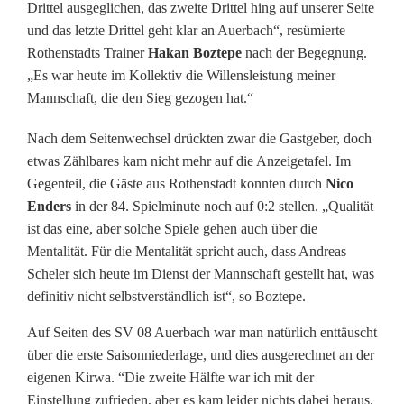
Drittel ausgeglichen, das zweite Drittel hing auf unserer Seite
n
und das letzte Drittel geht klar an Auerbach“, resümierte
,
Rothenstadts Trainer
Hakan Boztepe
nach der Begegnung.
„Es war heute im Kollektiv die Willensleistung meiner
w
Mannschaft, die den Sieg gezogen hat.“
e
Nach dem Seitenwechsel drückten zwar die Gastgeber, doch
c
etwas Zählbares kam nicht mehr auf die Anzeigetafel. Im
h
Gegenteil, die Gäste aus Rothenstadt konnten durch
Nico
Enders
in der 84. Spielminute noch auf 0:2 stellen. „Qualität
s
ist das eine, aber solche Spiele gehen auch über die
l
Mentalität. Für die Mentalität spricht auch, dass Andreas
Scheler sich heute im Dienst der Mannschaft gestellt hat, was
e
definitiv nicht selbstverständlich ist“, so Boztepe.
d
Auf Seiten des SV 08 Auerbach war man natürlich enttäuscht
i
über die erste Saisonniederlage, und dies ausgerechnet an der
eigenen Kirwa. “Die zweite Hälfte war ich mit der
c
Einstellung zufrieden, aber es kam leider nichts dabei heraus.