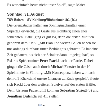
h
Es war einfach heute nicht unser Spiel”, sagte Maier.
a
Sonntag, 31. August
TSV Eslarn – SV Kohlberg/Röthenbach 8:1 (4:1)
n
Die Grenzstädter hatten am Sonntagnachmittag einen
Supertag erwischt, die Gäste aus Kohlberg einen eher
d
schlechten. Dabei ging es gut los, denn die ersten Minuten
e
gehörten dem SVK. „Mit Elan und weiten Bällen haben sie
uns anfangs durchaus unter Bedrängnis gebracht. Es hat eine
r
Zeit gedauert, bis sich der Schalter dann umgelegt hat“, so
T
Eslarns Spielertrainer
Peter Rackl
nach der Partie. Dabei
gingen die Gäste auch durch
Michael Forster
in der 10.
a
Spielminute in Führung. „Mit Konsequenz haben wir nach
b
dem 0:1-Rückstand unsere Chancen zu Ende gespielt“, freute
sich Rackl über den weiteren Spielverlauf der ersten Hälfte.
e
Denn bis zum Pausenpfiff konnten
Sebastian Striegl
(3) und
l
Jonathan Bulenda
auf 4:1 stellen.
l