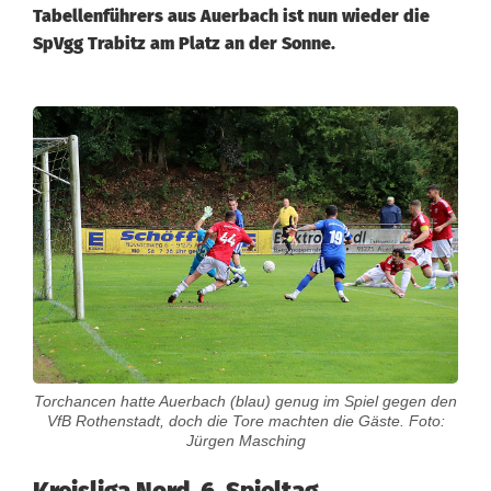
Tabellenführers aus Auerbach ist nun wieder die
SpVgg Trabitz am Platz an der Sonne.
K
r
e
i
s
l
i
Torchancen hatte Auerbach (blau) genug im Spiel gegen den
g
VfB Rothenstadt, doch die Tore machten die Gäste. Foto:
Jürgen Masching
a