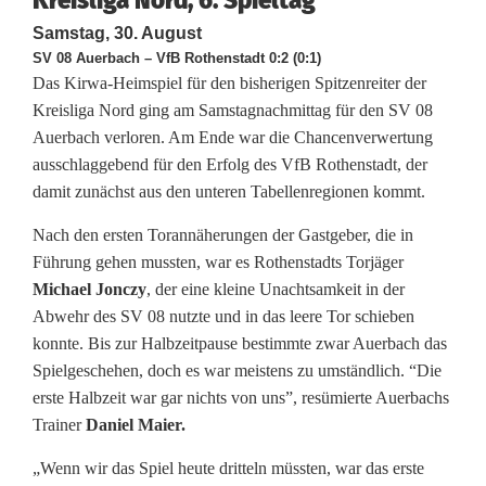
Kreisliga Nord, 6. Spieltag
N
Samstag, 30. August
o
SV 08 Auerbach – VfB Rothenstadt 0:2 (0:1)
Das Kirwa-Heimspiel für den bisherigen Spitzenreiter der
r
Kreisliga Nord ging am Samstagnachmittag für den SV 08
d
Auerbach verloren. Am Ende war die Chancenverwertung
ausschlaggebend für den Erfolg des VfB Rothenstadt, der
:
damit zunächst aus den unteren Tabellenregionen kommt.
B
Nach den ersten Torannäherungen der Gastgeber, die in
ä
Führung gehen mussten, war es Rothenstadts Torjäger
Michael Jonczy
, der eine kleine Unachtsamkeit in der
u
Abwehr des SV 08 nutzte und in das leere Tor schieben
m
konnte. Bis zur Halbzeitpause bestimmte zwar Auerbach das
Spielgeschehen, doch es war meistens zu umständlich. “Die
c
erste Halbzeit war gar nichts von uns”, resümierte Auerbachs
h
Trainer
Daniel Maier.
e
„Wenn wir das Spiel heute dritteln müssten, war das erste