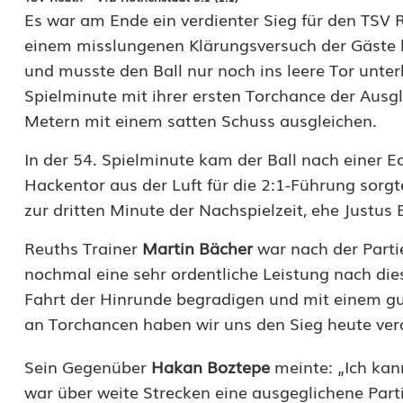
Es war am Ende ein verdienter Sieg für den TSV R
s
einem misslungenen Klärungsversuch der Gäste 
l
und musste den Ball nur noch ins leere Tor unter
i
Spielminute mit ihrer ersten Torchance der Ausgl
Metern mit einem satten Schuss ausgleichen.
g
In der 54. Spielminute kam der Ball nach einer E
a
Hackentor aus der Luft für die 2:1-Führung sorgt
N
zur dritten Minute der Nachspielzeit, ehe Justus
o
Reuths Trainer
Martin Bächer
war nach der Parti
r
nochmal eine sehr ordentliche Leistung nach die
Fahrt der Hinrunde begradigen und mit einem gu
d
an Torchancen haben wir uns den Sieg heute ver
:
Sein Gegenüber
Hakan Boztepe
meinte: „Ich ka
D
war über weite Strecken eine ausgeglichene Part