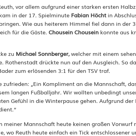
euth, vor allem aufgrund einer starken ersten Halbz
kam in der 17. Spielminute
Fabian Höcht
in Abschlu
bringen. Wie aus heiterem Himmel fiel dann in der 3
eich für die Gäste.
Chousein Chousein
konnte aus k
cke zu
Michael Sonnberger,
welcher mit einem sehe
e. Rothenstadt drückte nun auf den Ausgleich. So da
 Bader zum erlösenden 3:1 für den TSV traf.
e zufrieden: „Ein Kompliment an die Mannschaft, da
sem langen Fußballjahr. Wir wollten unbedingt unser
ten Gefühl in die Winterpause gehen. Aufgrund der
dient.“
nn meiner Mannschaft heute keinen großen Vorwurf 
ie, wo Reuth heute einfach ein Tick entschlossener 