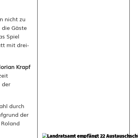
n nicht zu
 die Gäste
as Spiel
tt mit drei-
lorian Krapf
zeit
 der
ahl durch
ufgrund der
o Roland