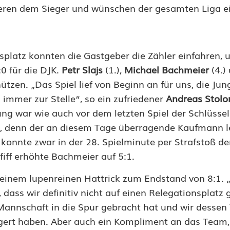
lieren dem Sieger und wünschen der gesamten Liga e
platz konnten die Gastgeber die Zähler einfahren, u
0 für die DJK.
Petr Slajs
(1.),
Michael Bachmeier
(4.)
ützen. „Das Spiel lief von Beginn an für uns, die Ju
mer zur Stelle“, so ein zufriedener
Andreas Stolo
ung war wie auch vor dem letzten Spiel der Schlüsse
r, denn der an diesem Tage überragende Kaufmann le
konnte zwar in der 28. Spielminute per Strafstoß de
fiff erhöhte Bachmeier auf 5:1.
inem lupenreinen Hattrick zum Endstand von 8:1. „
dass wir definitiv nicht auf einen Relegationsplatz 
Mannschaft in die Spur gebracht hat und wir dessen
ngert haben. Aber auch ein Kompliment an das Team,