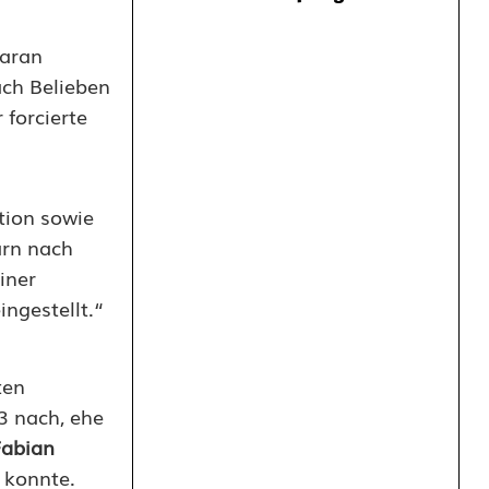
daran
ach Belieben
forcierte
tion sowie
arn nach
iner
ngestellt.“
ten
3 nach, ehe
Fabian
n konnte.