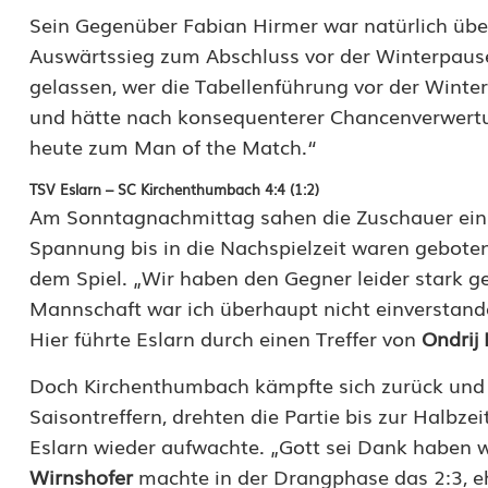
l
Sein Gegenüber Fabian Hirmer war natürlich über
Auswärtssieg zum Abschluss vor der Winterpause.
l
gelassen, wer die Tabellenführung vor der Wint
e
und hätte nach konsequenterer Chancenverwertu
heute zum Man of the Match.“
n
s
TSV Eslarn – SC Kirchenthumbach 4:4 (1:2)
Am Sonntagnachmittag sahen die Zuschauer ein w
p
Spannung bis in die Nachspielzeit waren gebote
i
dem Spiel. „Wir haben den Gegner leider stark g
Mannschaft war ich überhaupt nicht einverstande
t
Hier führte Eslarn durch einen Treffer von
Ondrij 
z
Doch Kirchenthumbach kämpfte sich zurück un
e
Saisontreffern, drehten die Partie bis zur Halbz
Eslarn wieder aufwachte. „Gott sei Dank haben 
Wirnshofer
machte in der Drangphase das 2:3, 