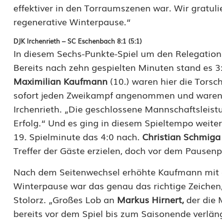
i
effektiver in den Torraumszenen war. Wir gratu
e
regenerative Winterpause.“
S
DJK Irchenrieth – SC Eschenbach 8:1 (5:1)
In diesem Sechs-Punkte-Spiel um den Relegations
p
Bereits nach zehn gespielten Minuten stand es 3:
V
Maximilian Kaufmann
(10.) waren hier die Torsch
g
sofort jeden Zweikampf angenommen und waren im
Irchenrieth. „Die geschlossene Mannschaftsleist
g
Erfolg.“ Und es ging in diesem Spieltempo weite
S
19. Spielminute das 4:0 nach.
Christian Schmiga
c
Treffer der Gäste erzielen, doch vor dem Pausenp
h
Nach dem Seitenwechsel erhöhte Kaufmann mit e
Winterpause war das genau das richtige Zeichen, 
i
Stolorz. „Großes Lob an
Markus Hirnert,
der die 
r
bereits vor dem Spiel bis zum Saisonende verlä