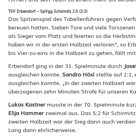
e
TSV Erbendorf – SpVgg Schirmitz 2:5 (2:2)
r
Das Spitzenspiel des Tabellenführers gegen Verf
bereuen hatten. Sieben Tore und viele Torszenen
t
als Sieger vom Platz und feierten so die Herbstm
a
haben wir in der ersten Halbzeit verloren“, so Er
n
bis Vier-zu-eins in die Halbzeit zu gehen, fällt mi
d
Erbendorf ging in der 31. Spielminute durch
Jose
e
ausgleichen konnte.
Sandro Hösl
stellte auf 2:1,
ausgleichen konnte. „In der zweiten Halbzeit wa
r
überzogenen zehn Minuten Strafe für unseren Ka
T
Lukas Kastner
musste in der 70. Spielminute kurz
a
Elija Hammer
zweimal aus. Das 5:2 für Schirmitz
b
zweiten Halbzeit war der Sieg dann auch verdien
Lang dann ehrlicherweise.
e