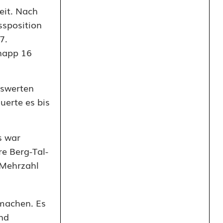
eit. Nach
ssposition
7.
napp 16
nswerten
uerte es bis
s war
e Berg-Tal-
 Mehrzahl
machen. Es
und