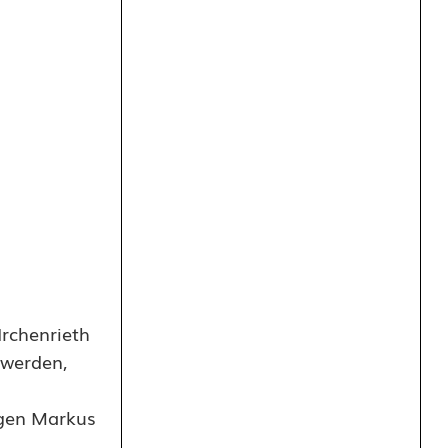
Irchenrieth
 werden,
egen Markus