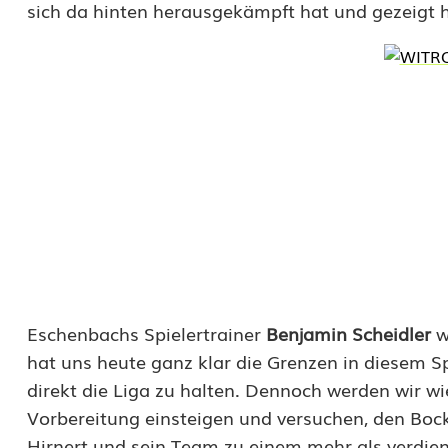
m
sich da hinten herausgekämpft hat und gezeigt h
i
t
z
ü
b
e
r
w
Eschenbachs Spielertrainer
Benjamin Scheidler
w
i
hat uns heute ganz klar die Grenzen in diesem Sp
n
direkt die Liga zu halten. Dennoch werden wir wi
Vorbereitung einsteigen und versuchen, den Bo
t
Hirnert und sein Team zu einem mehr als verdien