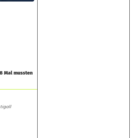
28 Mal mussten
igall