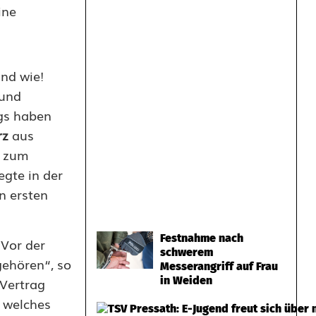
ine
nd wie!
 und
ngs haben
rz
aus
l zum
gte in der
n ersten
Festnahme nach
Vor der
schwerem
gehören“, so
Messerangriff auf Frau
in Weiden
 Vertrag
 welches