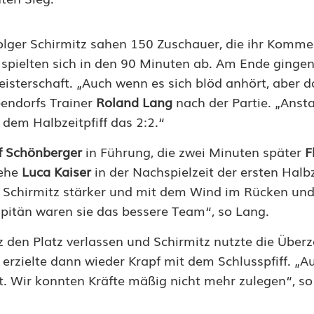
olger Schirmitz sahen 150 Zuschauer, die ihr Komme
 spielten sich in den 90 Minuten ab. Am Ende gingen
eisterschaft. „Auch wenn es sich blöd anhört, aber d
bendorfs Trainer
Roland Lang
nach der Partie. „Ansta
t dem Halbzeitpfiff das 2:2.“
f Schönberger
in Führung, die zwei Minuten später
F
 ehe
Luca Kaiser
in der Nachspielzeit der ersten Halb
r Schirmitz stärker und mit dem Wind im Rücken und
pitän waren sie das bessere Team“, so Lang.
 den Platz verlassen und Schirmitz nutzte die Überz
 erzielte dann wieder Krapf mit dem Schlusspfiff. „A
t. Wir konnten Kräfte mäßig nicht mehr zulegen“, s