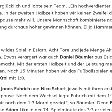
glücklich und lobte sein Team. „Ein hochverdienter
 In der zweiten Halbzeit haben wir keinen Zweifel 
erpause mehr will. Unsere Mannschaft kombinierte n
ng durchaus höher gewinnen können. Elija Hammer 
ildes Spiel in Eslarn. Acht Tore und jede Menge Ak
n. Etwas verärgert war auch
Daniel Bäumler
aus Esl
emacht. Mit der ersten Halbzeit und der Leistung me
n. Nach 15 Minuten haben wir das Fußballspielen ei
Kral
mit 1:0.
d
Jonas Fuhrich
und
Nico Schart
, jeweils mit ihren ers
eitpause. Nach dem Wechsel legte Fuhrich mit dem 1:
wir nach dem 1:3 Moral gezeigt“, so Bäumler. Denn
ehe
Adam Like
in der 74. Spielminute das 3:3 erziele