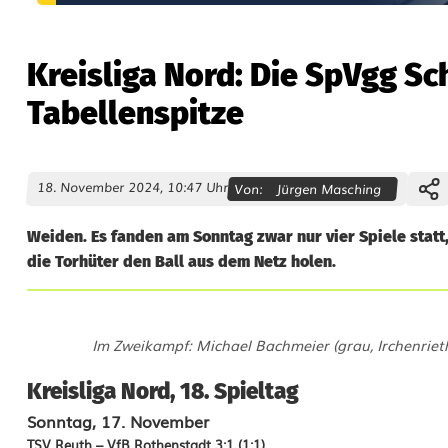
Kreisliga Nord: Die SpVgg Sc
Tabellenspitze
18. November 2024, 10:47 Uhr
Von:
Jürgen Masching
Weiden. Es fanden am Sonntag zwar nur vier Spiele statt
die Torhüter den Ball aus dem Netz holen.
K
Im Zweikampf: Michael Bachmeier (grau, Irchenriet
r
Kreisliga Nord, 18. Spieltag
e
Sonntag, 17. November
i
TSV Reuth – VfB Rothenstadt 3:1 (1:1)