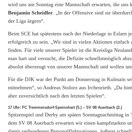
wird uns am Sonntag eine Mannschaft erwarten, die uns k
Benjamin Scheidler
. „In der Offensive sind sie überdur
der Liga ärgern“.
Beim SCE hat spätestens nach der Niederlage in Eslarn je
erfolgreich zu sein. „Wir sind in vielen Aktionen einfach
finden. Für viele unserer Spieler ist die Kreisliga Neula
man hart und versucht, die Defizite schnellstmöglich ab
absolut überzeugt von unserer Mannschaft und wollen uns
Für die DJK war der Punkt am Donnerstag in Kulmain sehr
mitnehmen“, so Andreas Stolorz aus Irchenrieth. „Da hin
aber zuversichtlich nach den letzten Spielen“.
17 Uhr: FC Tremmersdorf-Speinshart (5.) – SV 08 Auerbach (2.)
Spitzenspiel und Derby am späten Sonntagnachmittag in 
dem SV 08 Auerbach erwarten wir einen kampfstarken und
damit verbundenen Personalfluktuationen, äußerst schnell