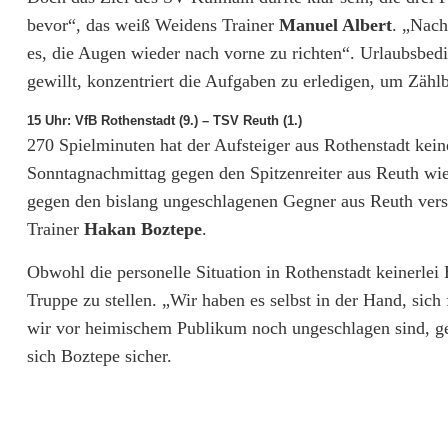
n
bevor“, das weiß Weidens Trainer
Manuel Albert
. „Nach
n
es, die Augen wieder nach vorne zu richten“. Urlaubsbedi
R
gewillt, konzentriert die Aufgaben zu erledigen, um Zähl
o
15 Uhr: VfB Rothenstadt (9.) – TSV Reuth (1.)
270 Spielminuten hat der Aufsteiger aus Rothenstadt kei
t
Sonntagnachmittag gegen den Spitzenreiter aus Reuth wi
h
gegen den bislang ungeschlagenen Gegner aus Reuth vers
e
Trainer
Hakan Boztepe
.
n
Obwohl die personelle Situation in Rothenstadt keinerlei E
Truppe zu stellen. „Wir haben es selbst in der Hand, si
s
wir vor heimischem Publikum noch ungeschlagen sind, gehe
t
sich Boztepe sicher.
a
d