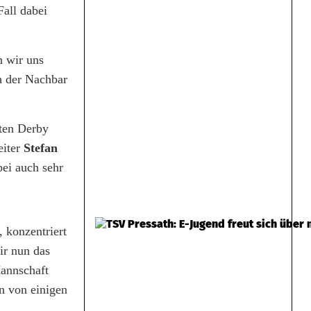
all dabei
n wir uns
ch der Nachbar
ten Derby
eiter
Stefan
bei auch sehr
 konzentriert
ir nun das
Mannschaft
n von einigen