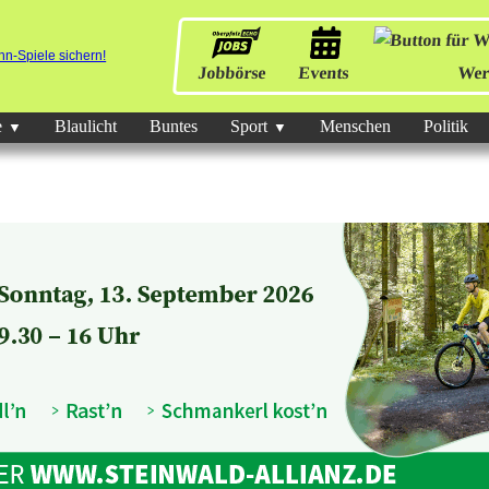
Jobbörse
Events
Wer
e
Blaulicht
Buntes
Sport
Menschen
Politik