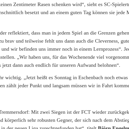
einen Zentimeter Rasen schenken wird“, sieht es SC-Spielert
chschnittlich besetzt und an einem guten Tag können sie jede 
der reflektiert, dass man in jedem Spiel an die Grenzen geh
 zu brav und teilweise fehlt uns dann auch die Cleverness, gu
nd und wir befinden uns immer noch in einem Lernprozess“. Je
zustellen. „Wir haben uns, für das Wochenende viel vorgenom
 jetzt dann auch endlich für unseren Aufwand belohnen“.
 wichtig. „Jetzt heißt es Sonntag in Eschenbach noch etwas
ten zählt jeder Punkt und langsam müssen wir in Fahrt komme
Tremmersdorf: Mit zwei Siegen ist der FCT wieder zurückgek
 körperlich sehr robusten Gegner, der sich nach dem Abstie
 in der neuen Liga zurechtgefunden hat“, titelt
Björn Engel