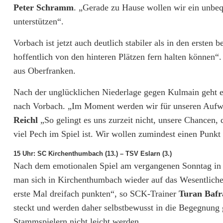
Peter Schramm
. „Gerade zu Hause wollen wir ein unbe
s
unterstützen“.
t
Vorbach ist jetzt auch deutlich stabiler als in den erste
o
hoffentlich von den hinteren Plätzen fern halten können“.
p
aus Oberfranken.
p
Nach der unglücklichen Niederlage gegen Kulmain geht e
e
nach Vorbach. „Im Moment werden wir für unseren Aufwand
Reichl
„So gelingt es uns zurzeit nicht, unsere Chancen,
n
viel Pech im Spiel ist. Wir wollen zumindest einen Punk
?
15 Uhr: SC Kirchenthumbach (13.) – TSV Eslarn (3.)
Nach dem emotionalen Spiel am vergangenen Sonntag in E
man sich in Kirchenthumbach wieder auf das Wesentliche
erste Mal dreifach punkten“, so SCK-Trainer
Turan Bafr
steckt und werden daher selbstbewusst in die Begegnung 
Stammspielern nicht leicht werden.