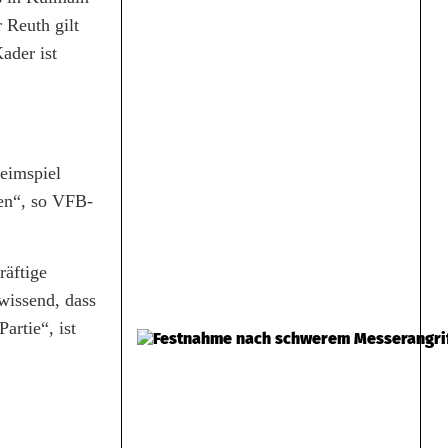
 Reuth gilt
ader ist
eimspiel
men“, so VFB-
räftige
wissend, dass
artie“, ist