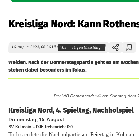
Kreisliga Nord: Kann Rothen
16. August 2024, 08:26 Uhr
Von:
Jürgen Masching
Weiden. Nach der Donnerstagspartie geht es am Wochen
stehen dabei besonders im Fokus.
K
Der VfB Rothenstadt will am Sonntag dem T
r
Kreisliga Nord, 4. Spieltag, Nachholspiel
e
Donnerstag, 15. August
i
SV Kulmain – DJK Irchenrieht 0:0
Torlos endete die Nachholpartie am Feiertag in Kulmain
s