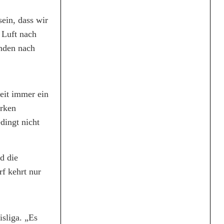
ein, dass wir
 Luft nach
änden nach
eit immer ein
arken
dingt nicht
d die
rf kehrt nur
sliga. „Es