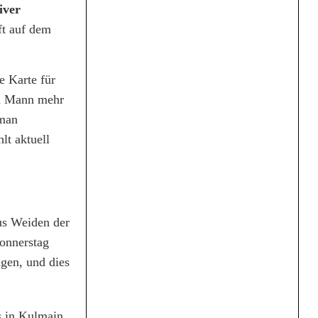
iver
ft auf dem
e Karte für
en Mann mehr
 man
lt aktuell
us Weiden der
onnerstag
agen, und dies
s in Kulmain