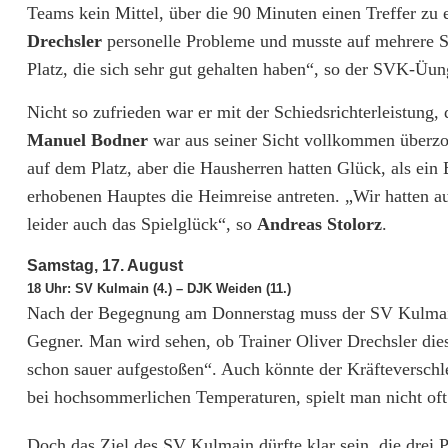
Teams kein Mittel, über die 90 Minuten einen Treffer zu
l
Drechsler
personelle Probleme und musste auf mehrere S
i
Platz, die sich sehr gut gehalten haben“, so der SVK-Üung
g
Nicht so zufrieden war er mit der Schiedsrichterleistung, 
Manuel Bodner
war aus seiner Sicht vollkommen überzog
a
auf dem Platz, aber die Hausherren hatten Glück, als ein
N
erhobenen Hauptes die Heimreise antreten. „Wir hatten au
o
leider auch das Spielglück“, so
Andreas Stolorz
.
r
Samstag, 17. August
18 Uhr: SV Kulmain (4.) – DJK Weiden (11.)
d
Nach der Begegnung am Donnerstag muss der SV Kulmain 
:
Gegner. Man wird sehen, ob Trainer Oliver Drechsler di
schon sauer aufgestoßen“. Auch könnte der Kräfteverschle
K
bei hochsommerlichen Temperaturen, spielt man nicht oft 
a
Doch das Ziel des SV Kulmain dürfte klar sein, die drei 