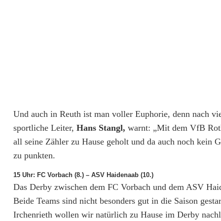
t
d
e
n
T
S
Und auch in Reuth ist man voller Euphorie, denn nach vi
V
sportliche Leiter,
Hans Stangl,
warnt: „Mit dem VfB Rothe
R
all seine Zähler zu Hause geholt und da auch noch kein 
e
zu punkten.
u
15 Uhr: FC Vorbach (8.) – ASV Haidenaab (10.)
Das Derby zwischen dem FC Vorbach und dem ASV Haiden
t
Beide Teams sind nicht besonders gut in die Saison gest
h
Irchenrieth wollen wir natürlich zu Hause im Derby nach