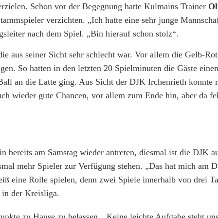
 erzielen. Schon vor der Begegnung hatte Kulmains Trainer
Ol
tammspieler verzichten. „Ich hatte eine sehr junge Mannscha
sleiter nach dem Spiel. „Bin hierauf schon stolz“.
die aus seiner Sicht sehr schlecht war. Vor allem die Gelb-Rot
en. So hatten in den letzten 20 Spielminuten die Gäste ein
 Ball an die Latte ging. Aus Sicht der DJK Irchenrieth konnte
ch wieder gute Chancen, vor allem zum Ende hin, aber da feh
bereits am Samstag wieder antreten, diesmal ist die DJK a
esmal mehr Spieler zur Verfügung stehen. „Das hat mich am D
iß eine Rolle spielen, denn zwei Spiele innerhalb von drei T
in der Kreisliga.
Punkte zu Hause zu belassen. „Keine leichte Aufgabe steht un