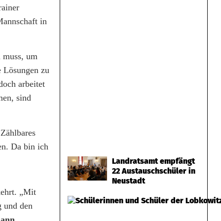
rainer
Mannschaft in
en muss, um
te Lösungen zu
doch arbeitet
men, sind
 Zählbares
n. Da bin ich
Landratsamt empfängt
22 Austauschschüler in
Neustadt
ehrt. „Mit
g und den
mann
,