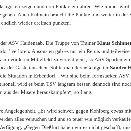
sligisten zeigen und drei Punkte einfahren. Wie immer wird 
ne gehen. Auch Kulmain braucht die Punkte, um weiter in der
endlich wieder dreifach punkten.
st der ASV Haidenaab. Die Truppe von Trainer
Klaus Schinne
orf verloren. Ansonsten gab es nur ein Remis und teilweise
 im vorderen Mittelfeld zu verteidigen“, so ASV-Spartenleit
tz der Gäste täuschen. Sollte man derenGoalgetter
Sandro H
 die Situation in Erbendorf. „Wir sind beim formstarken ASV 
ersonell wird es beim TSV langsam besser, dennoch sind noc
n aus der Misere herauskämpfen“, so Lang.
klare Angelegenheit. „Es wird schwer, gegen Kohlberg etwas m
werden alles versuchen und uns so teuer wie möglich verkaufe
erfügung. „Gegen Dießfurt haben wir es nicht geschafft, uns