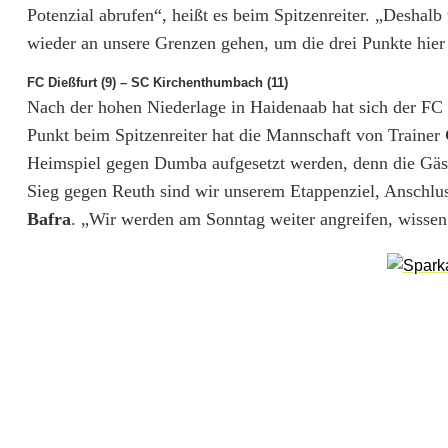
r
Potenzial abrufen“, heißt es beim Spitzenreiter. „Desha
wieder an unsere Grenzen gehen, um die drei Punkte hie
l
FC Dießfurt (9) – SC Kirchenthumbach (11)
ö
Nach der hohen Niederlage in Haidenaab hat sich der FC
s
Punkt beim Spitzenreiter hat die Mannschaft von Trainer
Heimspiel gegen Dumba aufgesetzt werden, denn die Gäst
b
Sieg gegen Reuth sind wir unserem Etappenziel, Anschlus
a
Bafra
. „Wir werden am Sonntag weiter angreifen, wissen ab
r
e
n
A
u
f