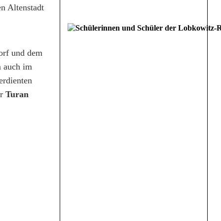
n Altenstadt
dorf und dem
n auch im
erdienten
er
Turan