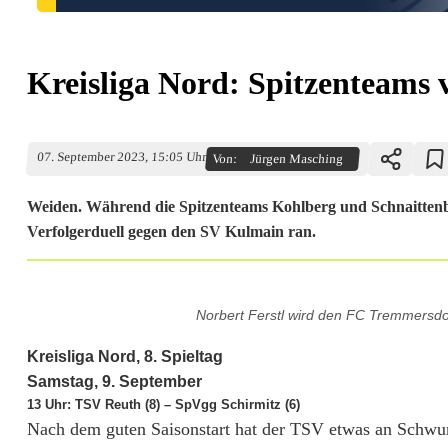
Kreisliga Nord: Spitzenteams 
07. September 2023, 15:05 Uhr
Von:
Jürgen Masching
Weiden. Während die Spitzenteams Kohlberg und Schnaittenb
Verfolgerduell gegen den SV Kulmain ran.
K
Norbert Ferstl wird den FC Tremmersdo
r
Kreisliga Nord, 8. Spieltag
e
Samstag, 9. September
13 Uhr: TSV Reuth (8) – SpVgg Schirmitz (6)
i
Nach dem guten Saisonstart hat der TSV etwas an Schwun