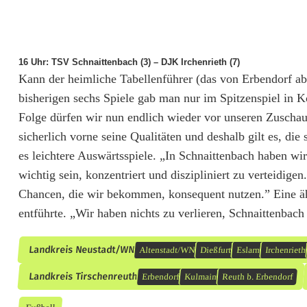
g
a
16 Uhr: TSV Schnaittenbach (3) – DJK Irchenrieth (7)
b
Kann der heimliche Tabellenführer (das von Erbendorf abge
e
bisherigen sechs Spiele gab man nur im Spitzenspiel in K
Folge dürfen wir nun endlich wieder vor unseren Zuschaue
n
sicherlich vorne seine Qualitäten und deshalb gilt es, d
es leichtere Auswärtsspiele. „In Schnaittenbach haben wir
wichtig sein, konzentriert und diszipliniert zu verteidig
Chancen, die wir bekommen, konsequent nutzen.” Eine ä
entführte. „Wir haben nichts zu verlieren, Schnaittenbac
Landkreis Neustadt/WN
Altenstadt/WN
Dießfurt
Eslarn
Irchenrieth
Landkreis Tirschenreuth
Erbendorf
Kulmain
Reuth b. Erbendorf