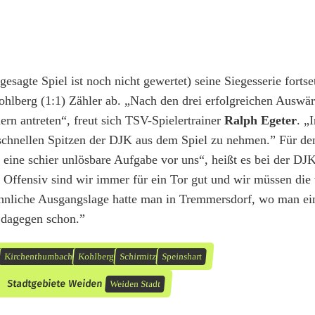
sagte Spiel ist noch nicht gewertet) seine Siegesserie fortse
ohlberg (1:1) Zähler ab. „Nach den drei erfolgreichen Auswär
rn antreten“, freut sich TSV-Spielertrainer
Ralph Egeter
. „
ie schnellen Spitzen der DJK aus dem Spiel zu nehmen.” Für de
 eine schier unlösbare Aufgabe vor uns“, heißt es bei der DJ
en. Offensiv sind wir immer für ein Tor gut und wir müssen di
hnliche Ausgangslage hatte man in Tremmersdorf, wo man ei
h dagegen schon.”
Kirchenthumbach
Kohlberg
Schirmitz
Speinshart
Stadtgebiete Weiden
Weiden Stadt