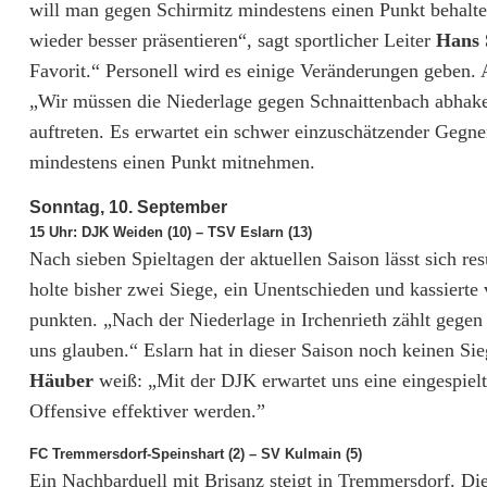
s
will man gegen Schirmitz mindestens einen Punkt behalte
l
wieder besser präsentieren“, sagt sportlicher Leiter
Hans 
Favorit.“ Personell wird es einige Veränderungen geben. 
i
„Wir müssen die Niederlage gegen Schnaittenbach abhake
g
auftreten. Es erwartet ein schwer einzuschätzender Gegne
mindestens einen Punkt mitnehmen.
a
N
Sonntag, 10. September
15 Uhr: DJK Weiden (10) – TSV Eslarn (13)
o
Nach sieben Spieltagen der aktuellen Saison lässt sich re
r
holte bisher zwei Siege, ein Unentschieden und kassiert
punkten. „Nach der Niederlage in Irchenrieth zählt gege
d
uns glauben.“ Eslarn hat in dieser Saison noch keinen Si
:
Häuber
weiß: „Mit der DJK erwartet uns eine eingespiel
Offensive effektiver werden.”
S
p
FC Tremmersdorf-Speinshart (2) – SV Kulmain (5)
Ein Nachbarduell mit Brisanz steigt in Tremmersdorf. D