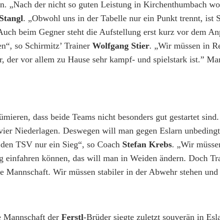
n. „Nach der nicht so guten Leistung in Kirchenthumbach wo
Stangl
. „Obwohl uns in der Tabelle nur ein Punkt trennt, ist 
Auch beim Gegner steht die Aufstellung erst kurz vor dem Anpf
n“, so Schirmitz’ Trainer
Wolfgang Stier
. „Wir müssen in R
r, der vor allem zu Hause sehr kampf- und spielstark ist.” Ma
sümieren, dass beide Teams nicht besonders gut gestartet sin
e vier Niederlagen. Deswegen will man gegen Eslarn unbedingt
n den TSV nur ein Sieg“, so Coach
Stefan Krebs
. „Wir müsse
eg einfahren können, das will man in Weiden ändern. Doch Tr
te Mannschaft. Wir müssen stabiler in der Abwehr stehen und 
ie Mannschaft der
Ferstl
-Brüder siegte zuletzt souverän in Esl