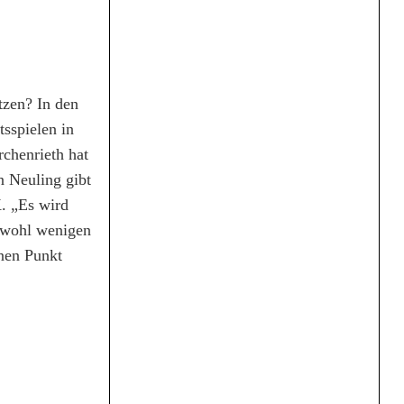
tzen? In den
tsspielen in
Irchenrieth hat
n Neuling gibt
K. „Es wird
e wohl wenigen
nen Punkt