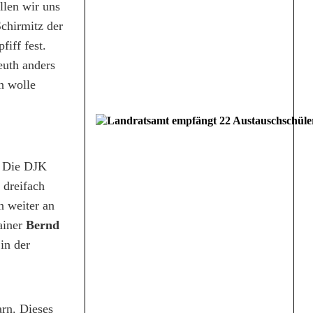
llen wir uns
Schirmitz der
iff fest.
euth anders
n wolle
d. Die DJK
 dreifach
n weiter an
ainer
Bernd
in der
arn. Dieses