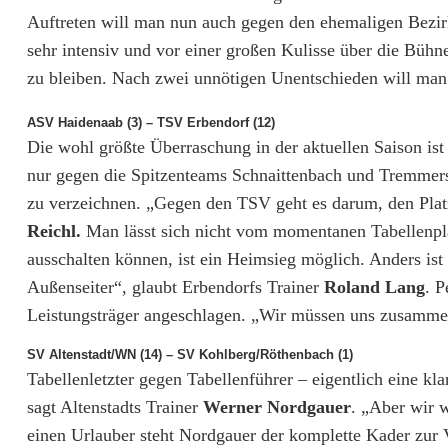
i
Auftreten will man nun auch gegen den ehemaligen Bezirk
t
sehr intensiv und vor einer großen Kulisse über die Büh
zu bleiben. Nach zwei unnötigen Unentschieden will man 
z
e
ASV Haidenaab (3) – TSV Erbendorf (12)
Die wohl größte Überraschung in der aktuellen Saison i
n
nur gegen die Spitzenteams Schnaittenbach und Tremmersd
t
zu verzeichnen. „Gegen den TSV geht es darum, den Platz
Reichl.
Man lässt sich nicht vom momentanen Tabellenpla
e
ausschalten können, ist ein Heimsieg möglich. Anders ist
a
Außenseiter“, glaubt Erbendorfs Trainer
Roland Lang
. P
m
Leistungsträger angeschlagen. „Wir müssen uns zusamme
s
SV Altenstadt/WN (14) – SV Kohlberg/Röthenbach (1)
Tabellenletzter gegen Tabellenführer – eigentlich eine 
v
sagt Altenstadts Trainer
Werner Nordgauer
. „Aber wir 
o
einen Urlauber steht Nordgauer der komplette Kader zur V