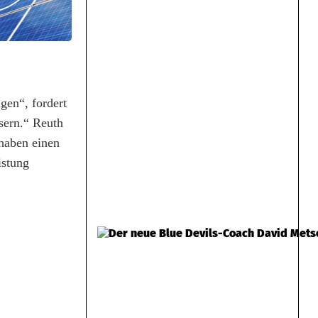
gen“, fordert
sern.“ Reuth
haben einen
istung