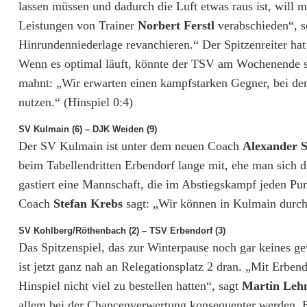
s
lassen müssen und dadurch die Luft etwas raus ist, will 
l
Leistungen von Trainer
Norbert Ferstl
verabschieden“, 
Hinrundenniederlage revanchieren.“ Der Spitzenreiter hat 
i
Wenn es optimal läuft, könnte der TSV am Wochenende so
g
mahnt: „Wir erwarten einen kampfstarken Gegner, bei dem 
nutzen.“ (Hinspiel 0:4)
a
N
SV Kulmain (6) – DJK Weiden (9)
Der SV Kulmain ist unter dem neuen Coach
Alexander S
o
beim Tabellendritten Erbendorf lange mit, ehe man sich 
r
gastiert eine Mannschaft, die im Abstiegskampf jeden Pun
Coach
Stefan Krebs
sagt: „Wir können in Kulmain durch
d
SV Kohlberg/Röthenbach (2) – TSV Erbendorf (3)
:
Das Spitzenspiel, das zur Winterpause noch gar keines ge
T
ist jetzt ganz nah an Relegationsplatz 2 dran. „Mit Erbe
S
Hinspiel nicht viel zu bestellen hatten“, sagt
Martin Leh
allem bei der Chancenverwertung konsequenter werden. 