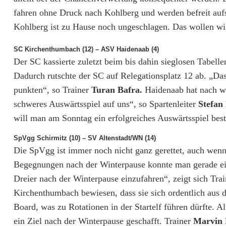
V
fahren ohne Druck nach Kohlberg und werden befreit aufsp
E
Kohlberg ist zu Hause noch ungeschlagen. Das wollen wir 
r
SC Kirchenthumbach (12) – ASV Haidenaab (4)
b
Der SC kassierte zuletzt beim bis dahin sieglosen Tabelle
Dadurch rutschte der SC auf Relegationsplatz 12 ab. „Da
e
punkten“, so Trainer
Turan Bafra.
Haidenaab hat nach wi
n
schweres Auswärtsspiel auf uns“, so Spartenleiter
Stefan
will man am Sonntag ein erfolgreiches Auswärtsspiel bestr
d
o
SpVgg Schirmitz (10) – SV Altenstadt/WN (14)
Die SpVgg ist immer noch nicht ganz gerettet, auch wenn
r
Begegnungen nach der Winterpause konnte man gerade einm
f
Dreier nach der Winterpause einzufahren“, zeigt sich Trai
Kirchenthumbach bewiesen, dass sie sich ordentlich aus 
w
Board, was zu Rotationen in der Startelf führen dürfte. A
i
ein Ziel nach der Winterpause geschafft. Trainer
Marvin 