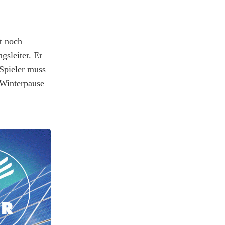
ht noch
gsleiter. Er
 Spieler muss
 Winterpause