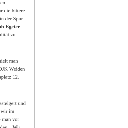
ten
 die bittere
in der Spur.
ph Egeter
lität zu
hielt man
r DJK Weiden
splatz 12.
esteigert und
 wir im
e man vor
den. „Wir