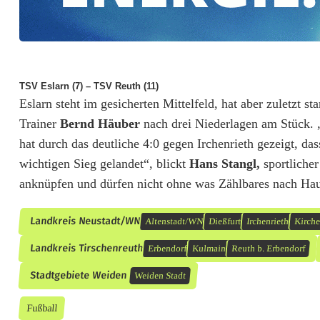
a
n
g
TSV Eslarn (7) – TSV Reuth (11)
r
Eslarn steht im gesicherten Mittelfeld, hat aber zuletzt s
Trainer
Bernd Häuber
nach drei Niederlagen am Stück. 
e
hat durch das deutliche 4:0 gegen Irchenrieth gezeigt,
i
wichtigen Sieg gelandet“, blickt
Hans Stangl,
sportlicher
f
anknüpfen und dürfen nicht ohne was Zählbares nach Haus
e
Landkreis Neustadt/WN
Altenstadt/WN
Dießfurt
Irchenrieth
Kirch
n
Landkreis Tirschenreuth
Erbendorf
Kulmain
Reuth b. Erbendorf
Stadtgebiete Weiden
Weiden Stadt
Fußball