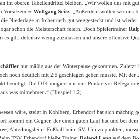
man im oberen Tabellendrittel bleiben. „Wir wollen uns mit gu
so Vorsitzender
Wolfgang Seitz
. „Außerdem wollen wir uns für
die Niederlage in Irchenrieth gut weggesteckt und ist wieder 
gar schon die Meisterschaft feiern. Doch Spielertrainer
Ral
es gilt, defensiv wenig zuzulassen und unsere offensive Qua
chäffler
nur mäßig aus der Winterpause gekommen. Zuletzt 
doch noch deutlich mit 2:5 geschlagen geben musste. Mit de
kt benötigt. Die DJK rangiert nur vier Punkte vor Relegation
aus was mitnehmen.“ (Hinspiel 1:2)
wesen wäre, steigt in Kohlberg. Erbendorf hat sich mächtig g
ndorf kommt ein Gegner, der einen guten Lauf hat und bei dem
ner
, Abteilungsleiter Fußball beim SV. Um zu punkten, müss
Beim TSV Erbendorf bleibt Trainer
Roland Lang
auf dem Bo