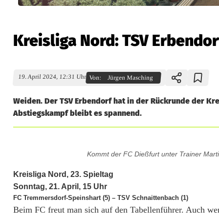
Kreisliga Nord: TSV Erbendor
19. April 2024, 12:31 Uhr
Von:
Jürgen Masching
Weiden. Der TSV Erbendorf hat in der Rückrunde der Krei
Abstiegskampf bleibt es spannend.
K
Kommt der FC Dießfurt unter Trainer Mart
r
Kreisliga Nord, 23. Spieltag
e
Sonntag, 21. April, 15 Uhr
FC Tremmersdorf-Speinshart (5) – TSV Schnaittenbach (1)
i
Beim FC freut man sich auf den Tabellenführer. Auch we