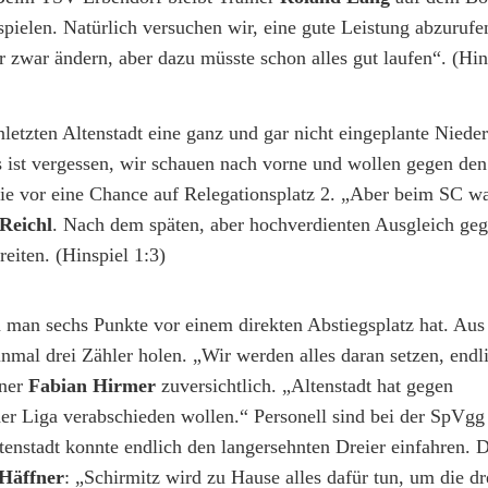
ielen. Natürlich versuchen wir, eine gute Leistung abzurufe
zwar ändern, aber dazu müsste schon alles gut laufen“. (Hin
nletzten Altenstadt eine ganz und gar nicht eingeplante Nieder
s ist vergessen, wir schauen nach vorne und wollen gegen d
e vor eine Chance auf Relegationsplatz 2. „Aber beim SC wa
 Reichl
. Nach dem späten, aber hochverdienten Ausgleich ge
eiten. (Hinspiel 1:3)
 man sechs Punkte vor einem direkten Abstiegsplatz hat. Aus
al drei Zähler holen. „Wir werden alles daran setzen, endli
ner
Fabian Hirmer
zuversichtlich. „Altenstadt hat gegen
der Liga verabschieden wollen.“ Personell sind bei der SpVgg
ltenstadt konnte endlich den langersehnten Dreier einfahren.
Häffner
: „Schirmitz wird zu Hause alles dafür tun, um die dr