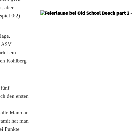
n, aber
spiel 0:2)
lage.
en ASV
rtet ein
gen Kohlberg
 fünf
ch den ersten
 alle Mann an
 Damit hat man
ei Punkte