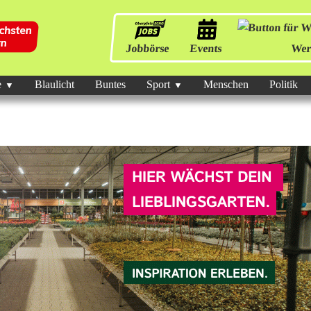
Jobbörse
Events
Wer
e
Blaulicht
Buntes
Sport
Menschen
Politik