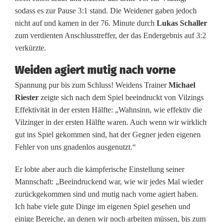
i
sodass es zur Pause 3:1 stand. Die Weidener gaben jedoch
e
nicht auf und kamen in der 76. Minute durch
Lukas Schaller
zum verdienten Anschlusstreffer, der das Endergebnis auf 3:2
l
verkürzte.
:
Weiden agiert mutig nach vorne
D
Spannung pur bis zum Schluss! Weidens Trainer
Michael
J
Riester
zeigte sich nach dem Spiel beeindruckt von Vilzings
Effektivität in der ersten Hälfte: „Wahnsinn, wie effektiv die
K
Vilzinger in der ersten Hälfte waren. Auch wenn wir wirklich
V
gut ins Spiel gekommen sind, hat der Gegner jeden eigenen
Fehler von uns gnadenlos ausgenutzt.“
i
Er lobte aber auch die kämpferische Einstellung seiner
l
Mannschaft: „Beeindruckend war, wie wir jedes Mal wieder
z
zurückgekommen sind und mutig nach vorne agiert haben.
Ich habe viele gute Dinge im eigenen Spiel gesehen und
i
einige Bereiche, an denen wir noch arbeiten müssen, bis zum