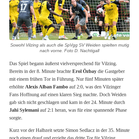
k
e
n
d
Sowohl Vilzing als auch die SpVgg SV Weiden spielten mutig
e
nach vorne. Foto D. Nachtigall
s
Das Spiel begann äußerst vielversprechend für Vilzing.
T
Bereits in der 8. Minute brachte
Erol Özbay
die Gastgeber
mit einem frühen Tor in Führung. Nur fünf Minuten später
e
erhöhte
Alexis Alban Fambo
auf 2:0, was den Vilzinger
s
Fans Hoffnung auf einen klaren Sieg machte. Doch Weiden
gab sich nicht geschlagen und kam in der 24. Minute durch
t
Jahi Sylemani
auf 2:1 heran, was für eine spannende Phase
s
sorgte.
p
Kurz vor der Halbzeit setzte Simon Sedlacz in der 35. Minute
noch einen drauf und erzielte das dritte Tor für Vilzing,