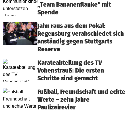
„Team Bananenflanke“ mit
Spende
Jahn raus aus dem Pokal:
Regensburg verabschiedet sich
anständig gegen Stuttgarts
Reserve
Karateabteilung des TV
Vohenstrauß: Die ersten
Schritte sind gemacht
Fußball, Freundschaft und echte
Werte – zehn Jahre
Paulizeirevier