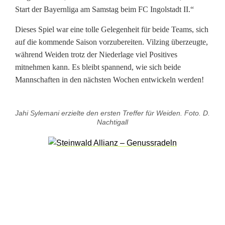
n
Start der Bayernliga am Samstag beim FC Ingolstadt II.“
g
Dieses Spiel war eine tolle Gelegenheit für beide Teams, sich
auf die kommende Saison vorzubereiten. Vilzing überzeugte,
g
während Weiden trotz der Niederlage viel Positives
e
mitnehmen kann. Es bleibt spannend, wie sich beide
Mannschaften in den nächsten Wochen entwickeln werden!
w
i
Jahi Sylemani erzielte den ersten Treffer für Weiden. Foto. D.
n
Nachtigall
n
t
k
n
a