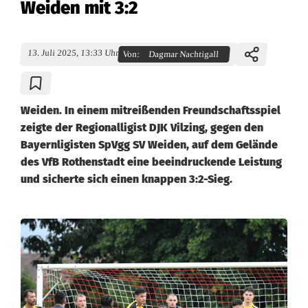
Weiden mit 3:2
13. Juli 2025, 13:33 Uhr
Von:
Dagmar Nachtigall
Weiden. In einem mitreißenden Freundschaftsspiel
zeigte der Regionalligist DJK Vilzing, gegen den
Bayernligisten SpVgg SV Weiden, auf dem Gelände
des VfB Rothenstadt eine beeindruckende Leistung
und sicherte sich einen knappen 3:2-Sieg.
P
a
c