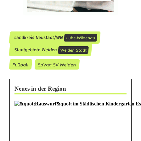
h
e
n
Luhe-Wildenau
Landkreis Neustadt/WN
d
Weiden Stadt
Stadtgebiete Weiden
e
Fußball
SpVgg SV Weiden
m
S
Neues in der Region
C
u
n
d