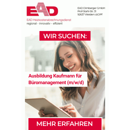
k
t
s
p
i
e
l
z
w
i
s
c