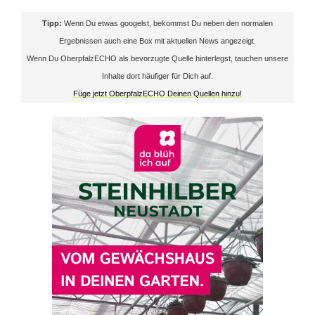
e
Tipp:
Wenn Du etwas googelst, bekommst Du neben den normalen
Ergebnissen auch eine Box mit aktuellen News angezeigt.
i
Wenn Du OberpfalzECHO als bevorzugte Quelle hinterlegst, tauchen unsere
l
Inhalte dort häufiger für Dich auf.
Füge jetzt OberpfalzECHO Deinen Quellen hinzu!
s
o
l
l
W
e
n
d