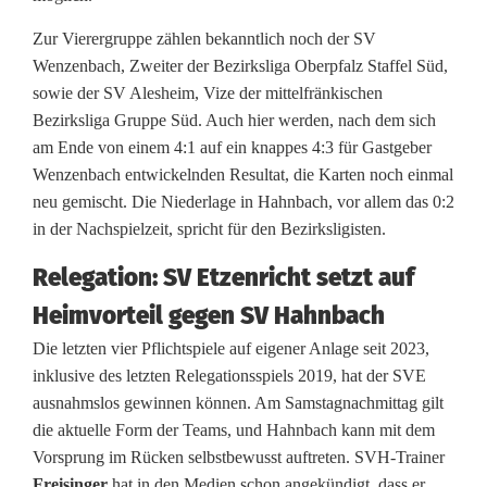
a
Zur Vierergruppe zählen bekanntlich noch der SV
t
Wenzenbach, Zweiter der Bezirksliga Oberpfalz Staffel Süd,
sowie der SV Alesheim, Vize der mittelfränkischen
i
Bezirksliga Gruppe Süd. Auch hier werden, nach dem sich
o
am Ende von einem 4:1 auf ein knappes 4:3 für Gastgeber
Wenzenbach entwickelnden Resultat, die Karten noch einmal
n
neu gemischt. Die Niederlage in Hahnbach, vor allem das 0:2
L
in der Nachspielzeit, spricht für den Bezirksligisten.
a
Relegation: SV Etzenricht setzt auf
n
Heimvorteil gegen SV Hahnbach
d
Die letzten vier Pflichtspiele auf eigener Anlage seit 2023,
inklusive des letzten Relegationsspiels 2019, hat der SVE
e
ausnahmslos gewinnen können. Am Samstagnachmittag gilt
s
die aktuelle Form der Teams, und Hahnbach kann mit dem
Vorsprung im Rücken selbstbewusst auftreten. SVH-Trainer
l
Freisinger
hat in den Medien schon angekündigt, dass er