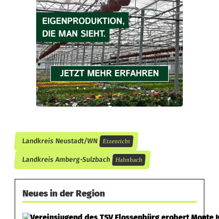
e
b
r
i
n
g
e
n
Landkreis Neustadt/WN
Etzenricht
i
Landkreis Amberg-Sulzbach
Hahnbach
n
E
Neues in der Region
t