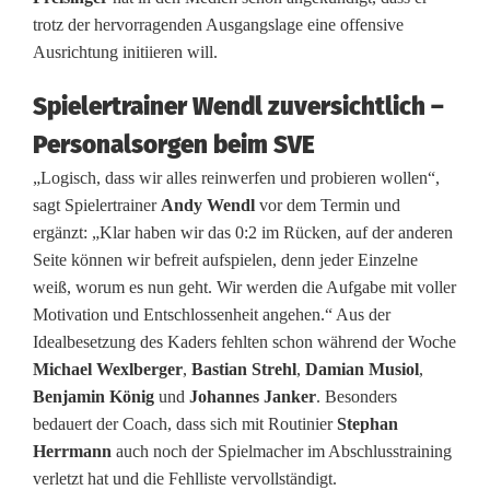
i
trotz der hervorragenden Ausgangslage eine offensive
Ausrichtung initiieren will.
g
Spielertrainer Wendl zuversichtlich –
a
Personalsorgen beim SVE
:
„Logisch, dass wir alles reinwerfen und probieren wollen“,
H
sagt Spielertrainer
Andy Wendl
vor dem Termin und
e
ergänzt: „Klar haben wir das 0:2 im Rücken, auf der anderen
Seite können wir befreit aufspielen, denn jeder Einzelne
i
weiß, worum es nun geht. Wir werden die Aufgabe mit voller
m
Motivation und Entschlossenheit angehen.“ Aus der
Idealbesetzung des Kaders fehlten schon während der Woche
v
Michael Wexlberger
,
Bastian Strehl
,
Damian Musiol
,
o
Benjamin König
und
Johannes Janker
. Besonders
bedauert der Coach, dass sich mit Routinier
Stephan
r
Herrmann
auch noch der Spielmacher im Abschlusstraining
t
verletzt hat und die Fehlliste vervollständigt.