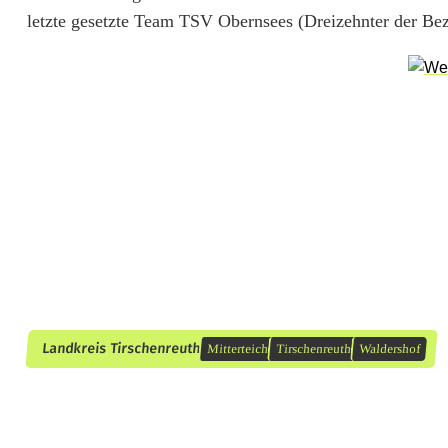
e
letzte gesetzte Team TSV Obernsees (Dreizehnter der Bez
i
n
e
A
r
t
D
é
Landkreis Tirschenreuth
Mitterteich
Tirschenreuth
Waldershof
j
à
-