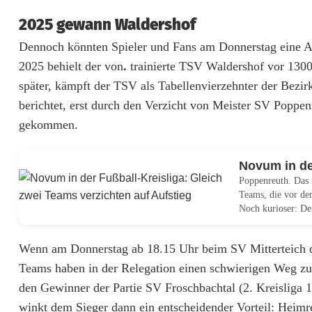
g
2025 gewann Waldershof
a
Dennoch könnten Spieler und Fans am Donnerstag eine Ar
t
2025 behielt der von
.
trainierte TSV Waldershof vor 1300 Z
i
später, kämpft der TSV als Tabellenvierzehnter der Bezir
berichtet, erst durch den Verzicht von Meister SV Poppen
o
gekommen.
n
s
Novum in der
Poppenreuth. Das 
d
Teams, die vor dem
Noch kurioser: Der
u
e
Wenn am Donnerstag ab 18.15 Uhr beim SV Mitterteich di
l
Teams haben in der Relegation einen schwierigen Weg zu be
den Gewinner der Partie SV Froschbachtal (2. Kreisliga 1
l
winkt dem Sieger dann ein entscheidender Vorteil: Heimrec