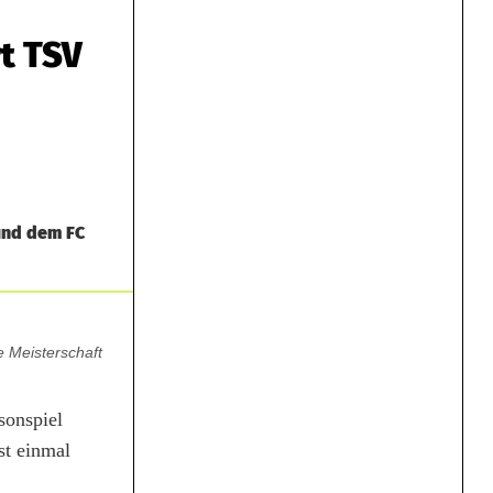
rt TSV
 und dem FC
e Meisterschaft
sonspiel
st einmal