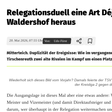
Relegationsduell eine Art Dé
Waldershof heraus
20. Mai 2026, 07:55 Uhr
Von:
Udo Fürst
Mitterteich. Duplizität der Ereignisse: Wie im vergang
Tirschenreuth zwei alte Rivalen im Kampf um einen Platz
R
Wiederholt sich dieses Bild vom Vorjahr? Damals feierte der TS
e
der Kreisliga 2 gegen 
l
Die Ausgangslage ist dieses Mal aber eine etwas andere:
Meister und Vizemeister (und damit Direktaufsteiger und 
e
darum, wer überhaupt in der Relegation weitermachen und 