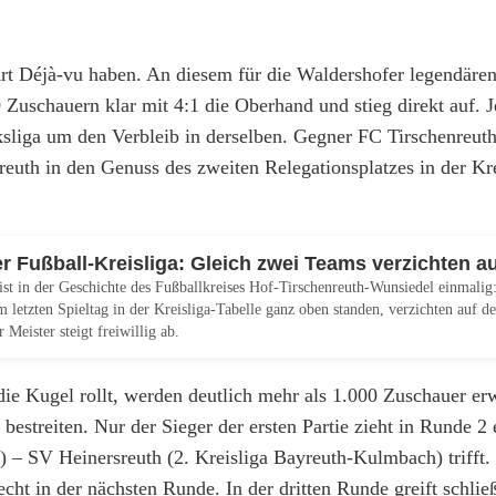
t Déjà-vu haben. An diesem für die Waldershofer legendäre
uschauern klar mit 4:1 die Oberhand und stieg direkt auf. Je
ksliga um den Verbleib in derselben. Gegner FC Tirschenreuth 
reuth in den Genuss des zweiten Relegationsplatzes in der Kre
 Fußball-Kreisliga: Gleich zwei Teams verzichten au
ist in der Geschichte des Fußballkreises Hof-Tirschenreuth-Wunsiedel einmalig
 letzten Spieltag in der Kreisliga‑Tabelle ganz oben standen, verzichten auf de
 Meister steigt freiwillig ab.
e Kugel rollt, werden deutlich mehr als 1.000 Zuschauer erw
streiten. Nur der Sieger der ersten Partie zieht in Runde 2 
) – SV Heinersreuth (2. Kreisliga Bayreuth-Kulmbach) trifft.
ht in der nächsten Runde. In der dritten Runde greift schlie