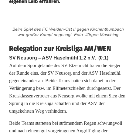
eigenen Leib erfahren.
R
Beim Spiel des FC Weiden-Ost II gegen Kirchenthumbach
e
war großer Kampf angesagt. Foto: Jürgen Masching
l
Relegation zur Kreisliga AM/WEN
e
SV Neusorg – ASV Haselmühl 1:2 n.V. (0:1)
Auf dem Sportgelände des SV Etzenricht traten die Sieger
g
der Runde eins, der SV Neusorg und der ASV Haselmühl,
a
gegeneinander an. Beide Teams hatten sich dabei in der
Verlängerung bzw. im Elfmeterschießen durchgesetzt. Der
t
Kreisklassenvertreter aus Neusorg wollte mit einem Sieg den
i
Sprung in die Kreisliga schaffen und der ASV den
umgekehrten Weg verhindern.
o
Beide Teams starteten bei strömendem Regen schwungvoll
n
und nach einem gut vorgetragenen Angriff ging der