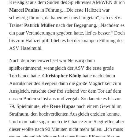
s
Kreisligist aus dem Süden des Spielkreises AM/WEN durch
Marcel Paulus
in Führung. „Die erste Halbzeit war
d
schwierig für uns, da haben wir uns hartgetan“, sah es SV-
r
Trainer
Patrick Müller
nach der Begegnung. „Nachdem es
ein paar Veränderungen gegeben hatte, lief es besser.“ Doch
a
bis zum Halbzeitpfiff blieb es bei der knappen Führung des
ASV Haselmühl.
m
e
Nach dem Seitenwechsel war Neusorg dann
spielbestimmend, wenngleich der ASV die erste große
n
Torchance hatte.
Christopher König
hatte nach einem
a
Ausrutscher des Keepers dann die große Möglichkeit zum
Ausgleich, rutschte aber frei stehend vor dem Tor auf dem
m
nassen Boden selbst aus und vergab. So dauerte es bis zur
79. Spielminute, ehe
Rene Hupas
nach einem Gewühl im
S
Strafraum, den hochverdienten Ausgleich erzielen konnte.
o
Und man hatte sogar noch die Chance zum Siegtreffer, aber
dieser wollte nach 90 Minuten nicht mehr fallen. „Ich muss
n
sagen, eigentlich hätte es bei einer Szene Elfmeter für uns