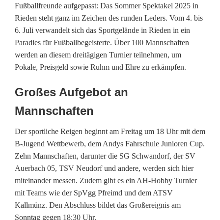
R
Fußballfreunde aufgepasst: Das Sommer Spektakel 2025 in
Rieden steht ganz im Zeichen des runden Leders. Vom 4. bis
i
6. Juli verwandelt sich das Sportgelände in Rieden in ein
Paradies für Fußballbegeisterte. Über 100 Mannschaften
e
werden an diesem dreitägigen Turnier teilnehmen, um
d
Pokale, Preisgeld sowie Ruhm und Ehre zu erkämpfen.
e
Großes Aufgebot an
n
Mannschaften
f
Der sportliche Reigen beginnt am Freitag um 18 Uhr mit dem
e
B-Jugend Wettbewerb, dem Andys Fahrschule Junioren Cup.
i
Zehn Mannschaften, darunter die SG Schwandorf, der SV
Auerbach 05, TSV Neudorf und andere, werden sich hier
e
miteinander messen. Zudem gibt es ein AH-Hobby Turnier
r
mit Teams wie der SpVgg Pfreimd und dem ATSV
Kallmünz. Den Abschluss bildet das Großereignis am
t
Sonntag gegen 18:30 Uhr.