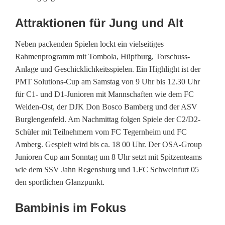
g
Attraktionen für Jung und Alt
r
Neben packenden Spielen lockt ein vielseitiges
o
Rahmenprogramm mit Tombola, Hüpfburg, Torschuss-
ß
Anlage und Geschicklichkeitsspielen. Ein Highlight ist der
PMT Solutions-Cup am Samstag von 9 Uhr bis 12.30 Uhr
e
für C1- und D1-Junioren mit Mannschaften wie dem FC
s
Weiden-Ost, der DJK Don Bosco Bamberg und der ASV
Burglengenfeld. Am Nachmittag folgen Spiele der C2/D2-
F
Schüler mit Teilnehmern vom FC Tegernheim und FC
u
Amberg. Gespielt wird bis ca. 18 00 Uhr. Der OSA-Group
Junioren Cup am Sonntag um 8 Uhr setzt mit Spitzenteams
ß
wie dem SSV Jahn Regensburg und 1.FC Schweinfurt 05
b
den sportlichen Glanzpunkt.
a
Bambinis im Fokus
l