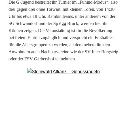
Die G-Jugend bestreitet ihr Turnier im „Funino-Modus“, also
l
drei gegen drei ohne Torwart, mit kleinen Toren, von 14:30
Uhr bis etwa 18 Uhr. Bambiniteams, unter anderem von der
-
SG Schwandorf und der SpVgg Bruck, werden hier ihr
S
Können zeigen. Die Veranstaltung ist für die Bevölkerung
bei freiem Eintritt zugänglich und verspricht ein Fußballfest
p
für alle Altersgruppen zu werden, an dem neben direkten
e
Anwohnern auch Nachbarvereine wie der SV Inter Bergsteig
oder der FSV Gärbershof teilnehmen.
k
t
a
k
e
l