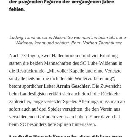
der prägenden Figuren der vergangenen Jahre
fehlen.
S
Ludwig Tannhäuser in Aktion. So wie man ihn beim SC Luhe-
C
Wildenau kennt und schätzt. Foto: Norbert Tannhäuser
L
Nach 73 Tagen, zwei Hallenturnieren und viel Erholung
starten die beiden Mannschaften des SC Luhe-Wildenau in
u
die Restrückrunde. „Mit voller Kapelle und ohne Verletzte
h
sind alle heiß auf die nicht leichte Wintervorbereitung“,
betont sportlicher Leiter
Armin Goschler
. Die Zuversicht
e
beim Landesligisten erklärt sich auch durch die Rückkehr
-
zahlreicher, lange verletzter Spieler. Allerdings muss man ab
sofort auch auf drei Spieler verzichten, die den Verein aus
W
verschiedenen Gründen verlassen haben. Einer davon hat
i
beim SC besonders tiefe Spuren hinterlassen.
l