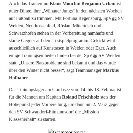
,
Auch das Trainerduo
Klaus Moucha/ Benjamin Urban
ist
guter Dinge, ihre „Wilnauer Jungs“ in den nächsten Wochen
m
auf Fußball zu trimmen. Mit Fortuna Regensburg, SpVgg SV
u
Weiden, Neudrossenfeld, Röslau, Mitterteich und
Schwarzhofen stehen in der Vorbereitung namhafte und
s
starke Gegner auf dem Testspielprogramm. Gekickt wird
ausschließlich auf Kunstrasen in Weiden oder Eger. Auch
s
einige Trainingseinheiten finden bei der SpVgg SV Weiden
a
statt. „Unsere Platzprobleme sind bekannt und das wurde
über den Winter nicht besser“, sagt Teammanager
Markus
b
Hofbauer
.
e
Das Trainingslager am Gardasee vom 14. bis 18. Februar ist
r
für die Mannen um Kapitän
Roland Frischholz
stets der
Höhepunkt jeder Vorbereitung, um dann am 2. März gegen
a
den SV Schwandorf-Ettmannsdorf die „Mission
u
Klassenerhalt“ zu starten.
f