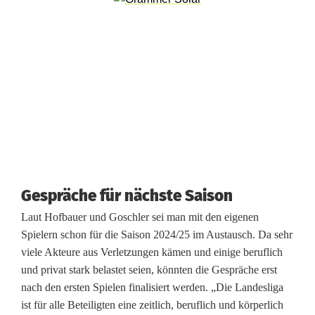
e
i
n
U
r
g
e
Gespräche für nächste Saison
s
Laut Hofbauer und Goschler sei man mit den eigenen
t
Spielern schon für die Saison 2024/25 im Austausch. Da sehr
viele Akteure aus Verletzungen kämen und einige beruflich
e
und privat stark belastet seien, könnten die Gespräche erst
i
nach den ersten Spielen finalisiert werden. „Die Landesliga
ist für alle Beteiligten eine zeitlich, beruflich und körperlich
n