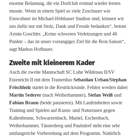
enorme Belastung, die ein Dorfclub erstmal wieder lernen
v
musste. Wenn in einem Spiel so viele Zuschauer wie
Einwohner im Michael-Höhbauer Stadion sind, können wir
e
uns dafür nur mit Stolz, Dank und Freude bedanken“, betont
r
Armin Goschler. „Keine schweren Verletzungen und 40
Punkte – das ist unser vorrangiges Ziel für die Rest-Saison“,
z
sagt Markus Hofbauer.
i
Zweite mit kleinerem Kader
c
Auch die zweite Mannschaft SC Luhe Wildenau II/SV
h
Etzenricht II mit dem Trainerduo
Sebastian Urban/Stephan
Frischholz
startet in die Restrückrunde. Fehlen werden dabei
t
Martin Sederer
(nach Weiherhammer),
Stefan Weiß
und
e
Fabian Braun
(beide pausieren). Mit Laufeinheiten sowie
Training und Spielen auf Kunst- und Naturrasen gegen
n
Kaltenbrunn, Schwarzenbach, Mantel, Eschenbach,
Weiherhammer, Tännesberg und Paulsdorf steht eine sehr
umfangreiche Vorbereitung auf dem Programm. Natürlich