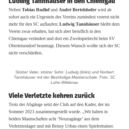
Ludwig Tannhäuser in den Chiemgau
d
Neben
Tobias Rudlof
und
André Bertelshofer
wird ab
sofort auch ein Urgestein des Vereins zumindest vorerst nicht
e
mehr für den SC auflaufen:
Ludwig Tannhäuser
bleibt dem
n
Verein zwar erhalten, hat sich aber beruflich in den
Chiemgau verändert und dort ein Zweitspielrecht beim SV
a
Oberteisendorf beantragt. Diesem Wunsch wollte sich der SC
nicht verschließen.
u
s
Stolzer Vater, stolzer Sohn: Ludwig (links) und Norbert
e
Tannhäuser mit der Bezirksliga-Meisterschale. Foto: SC
Luhe-Wildenau
t
Viele Verletzte kehren zurück
z
Trotz der Abgänge setzt der Club auf den Kader, der im
t
Sommer 2023 zusammengestellt wurde. „Wir haben in
a
beiden Mannschaften acht ‘Neuzugänge’ aus dem
Verletztenlager und mit Benny Urban einen Spielertrainer.