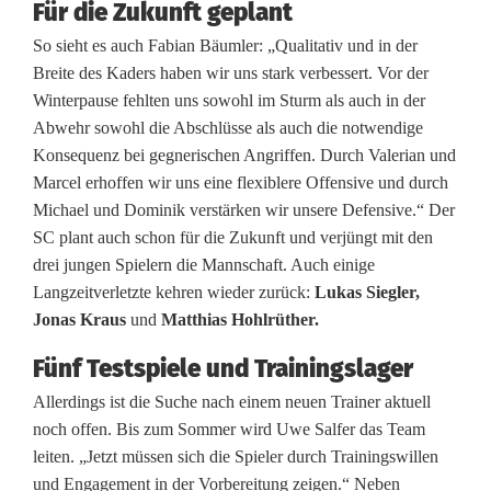
h
Für die Zukunft geplant
So sieht es auch Fabian Bäumler: „Qualitativ und in der
r
Breite des Kaders haben wir uns stark verbessert. Vor der
K
Winterpause fehlten uns sowohl im Sturm als auch in der
Abwehr sowohl die Abschlüsse als auch die notwendige
o
Konsequenz bei gegnerischen Angriffen. Durch Valerian und
n
Marcel erhoffen wir uns eine flexiblere Offensive und durch
Michael und Dominik verstärken wir unsere Defensive.“ Der
s
SC plant auch schon für die Zukunft und verjüngt mit den
t
drei jungen Spielern die Mannschaft. Auch einige
Langzeitverletzte kehren wieder zurück:
Lukas Siegler,
a
Jonas Kraus
und
Matthias Hohlrüther.
n
Fünf Testspiele und Trainingslager
z
Allerdings ist die Suche nach einem neuen Trainer aktuell
u
noch offen. Bis zum Sommer wird Uwe Salfer das Team
leiten. „Jetzt müssen sich die Spieler durch Trainingswillen
n
und Engagement in der Vorbereitung zeigen.“ Neben