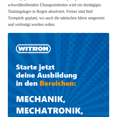
d
schweißtreibenden Übungseinheiten wird ein dreitägiges
Trainingslager in Regen absolviert. Ferner sind fünf
P
Testspiele geplant, wo auch die taktischen Ideen umgesetzt
u
und verfestigt werden sollen.
n
k
t
e
n