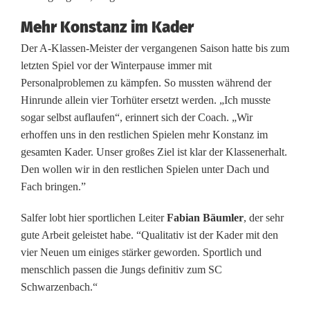
i
Mehr Konstanz im Kader
e
Der A-Klassen-Meister der vergangenen Saison hatte bis zum
r
letzten Spiel vor der Winterpause immer mit
N
Personalproblemen zu kämpfen. So mussten während der
Hinrunde allein vier Torhüter ersetzt werden. „Ich musste
e
sogar selbst auflaufen“, erinnert sich der Coach. „Wir
u
erhoffen uns in den restlichen Spielen mehr Konstanz im
gesamten Kader. Unser großes Ziel ist klar der Klassenerhalt.
e
Den wollen wir in den restlichen Spielen unter Dach und
n
Fach bringen.”
z
Salfer lobt hier sportlichen Leiter
Fabian Bäumler
, der sehr
gute Arbeit geleistet habe. “Qualitativ ist der Kader mit den
u
vier Neuen um einiges stärker geworden. Sportlich und
m
menschlich passen die Jungs definitiv zum SC
Schwarzenbach.“
e