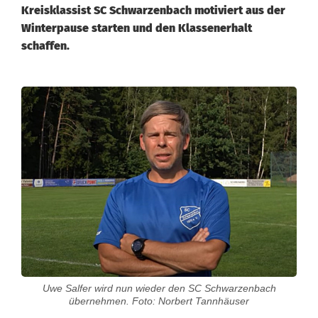
Kreisklassist SC Schwarzenbach motiviert aus der
Winterpause starten und den Klassenerhalt
schaffen.
S
C
S
c
h
w
a
r
Uwe Salfer wird nun wieder den SC Schwarzenbach
übernehmen. Foto: Norbert Tannhäuser
z