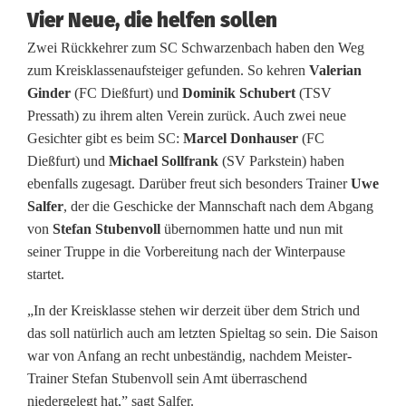
Vier Neue, die helfen sollen
e
Zwei Rückkehrer zum SC Schwarzenbach haben den Weg
n
zum Kreisklassenaufsteiger gefunden. So kehren
Valerian
Ginder
(FC Dießfurt) und
Dominik Schubert
(TSV
b
Pressath) zu ihrem alten Verein zurück. Auch zwei neue
a
Gesichter gibt es beim SC:
Marcel Donhauser
(FC
Dießfurt) und
Michael Sollfrank
(SV Parkstein) haben
c
ebenfalls zugesagt. Darüber freut sich besonders Trainer
Uwe
h
Salfer
, der die Geschicke der Mannschaft nach dem Abgang
von
Stefan Stubenvoll
übernommen hatte und nun mit
:
seiner Truppe in die Vorbereitung nach der Winterpause
M
startet.
i
„In der Kreisklasse stehen wir derzeit über dem Strich und
das soll natürlich auch am letzten Spieltag so sein. Die Saison
t
war von Anfang an recht unbeständig, nachdem Meister-
v
Trainer Stefan Stubenvoll sein Amt überraschend
niedergelegt hat,” sagt Salfer.