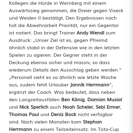
Kollegen die Hürde in Wernberg mit einem
r
Auswärtssieg genommen, die Dreier gegen Viseck
i
und Weiden II bestätigt. Den Ergebnissen nach
hat die Abwehrarbeit Priorität, nur ein Gegentor
c
ist notiert. Das bringt Trainer
Andy Wendl
zum
h
Ausdruck: „Unser Ziel ist es, gegen Pfreimd
ähnlich stabil in der Defensive wie in den letzten
t
Spielen zu agieren. Der Gegner steht in der
t
Deckung ebenso sicher und massiv, so dass
wiederum Details den Ausschlag geben werden.“
r
„Personell sieht es so ähnlich wie letzte Woche
i
aus, zudem fehlt Urlauber
Jannik Herrmann
“,
ergänzt der Coach. Was bedeutet, dass neben
f
den Langzeitausfällen
Ben König
,
Damian Musiol
f
und
Nick Sperlich
auch
Noah Scheler
,
Sebi Ermer
,
Thomas Paul
und
Deniz Bock
nicht verfügbar
t
sind. Nach vielen Monaten kam
Stephan
a
Herrmann
zu einem Teilzeiteinsatz. Im Toto-Cup