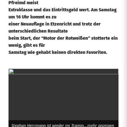
Pfreimd meist
Extraklasse und das Eintrittsgeld wert. Am Samstag
um 16 Uhr kommt es zu
einer Neuauflage in Etzenricht und trotz der
unterschiedlichen Resultate
beim Start, der "Motor der Rotweißen“ stotterte ein
wenig, gibt es für
Samstag wie gehabt keinen direkten Favoriten.
S
p
a
n
n
Stephan Herrmann ist wieder im Training und kehrt zurück in die Elf des SVE hier gegen 3 Pfreimder. (Rückblick aus 2023). Foto: Rudi Walberer
mehr anzeigen