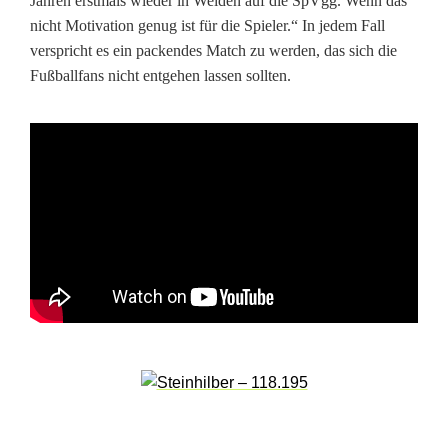
e
Jahren erstmals wieder in Weiden auf die SpVgg. Wenn das
nicht Motivation genug ist für die Spieler.“ In jedem Fall
-
verspricht es ein packendes Match zu werden, das sich die
W
Fußballfans nicht entgehen lassen sollten.
i
l
d
e
n
a
u
z
u