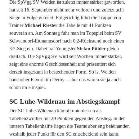
Die SpVgg SV Weiden ist zuletzt immer stärker geworden,
g
hat seit 16. September nicht mehr verloren und zuletzt acht
g
Siege in Folge gefeiert. Folgerichtig führt die Truppe von
Trainer
Michael Riester
die Tabelle mit 41 Punkten
S
souverän an. Am Sonntag fuhr man im Topspiel beim SV
Schwandorf-Ettmannsdorf nach 0:2-Rückstand noch einen
V
3:2-Sieg ein. Dabei traf Youngster
Stefan Pühler
gleich
W
dreifach. Die SpVgg SV wird seit Wochen immer stärker,
zeigt eine enorme Geschlossenheit und präsentiert sich
e
derzeit insgesamt in bestechender Form. So ist Weiden
i
haushoher Favorit im Derby – aber das waren sie ja auch
schon im Hinspiel.
d
e
SC Luhe-Wildenau im Abstiegskampf
Der SC Luhe-Wildenau kämpft unterdessen als
n
Tabellenzwölfter mit 20 Punkten gegen den Abstieg. In der
e
unteren Tabellenhälfte liegen die Teams aber eng beieinander,
weshalb jeder Punkt für den SC entscheidend sein kann.
r