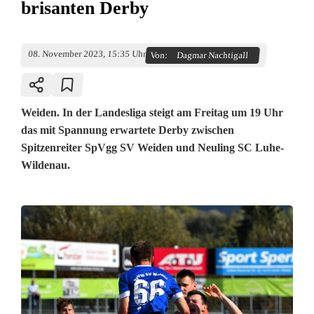
brisanten Derby
08. November 2023, 15:35 Uhr
Von:
Dagmar Nachtigall
Weiden. In der Landesliga steigt am Freitag um 19 Uhr
das mit Spannung erwartete Derby zwischen
Spitzenreiter SpVgg SV Weiden und Neuling SC Luhe-
Wildenau.
S
p
i
t