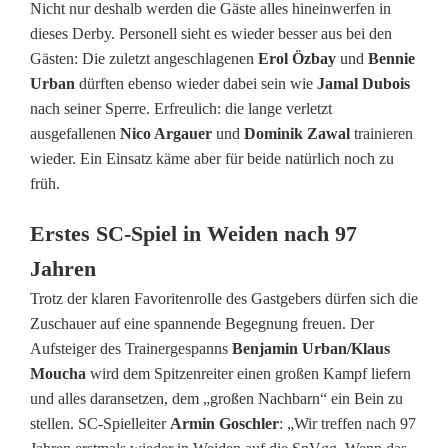
Nicht nur deshalb werden die Gäste alles hineinwerfen in
w
dieses Derby. Personell sieht es wieder besser aus bei den
Gästen: Die zuletzt angeschlagenen
Erol Özbay
und
Bennie
a
Urban
dürften ebenso wieder dabei sein wie
Jamal Dubois
r
nach seiner Sperre. Erfreulich: die lange verletzt
ausgefallenen
Nico Argauer
und
Dominik Zawal
trainieren
t
wieder. Ein Einsatz käme aber für beide natürlich noch zu
e
früh.
t
Erstes SC-Spiel in Weiden nach 97
S
Jahren
C
Trotz der klaren Favoritenrolle des Gastgebers dürfen sich die
Zuschauer auf eine spannende Begegnung freuen. Der
L
Aufsteiger des Trainergespanns
Benjamin Urban/Klaus
u
Moucha
wird dem Spitzenreiter einen großen Kampf liefern
und alles daransetzen, dem „großen Nachbarn“ ein Bein zu
h
stellen. SC-Spielleiter
Armin Goschler
: „Wir treffen nach 97