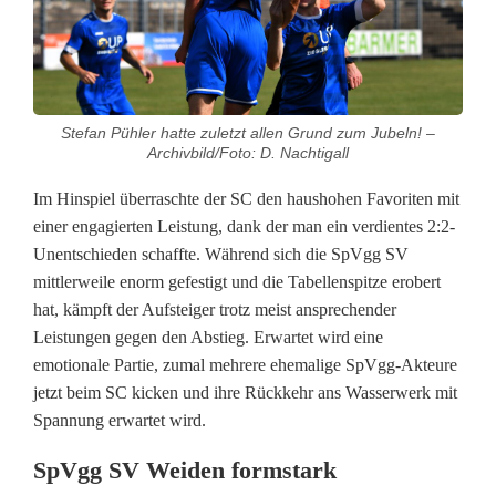
z
e
n
Stefan Pühler hatte zuletzt allen Grund zum Jubeln! –
r
Archivbild/Foto: D. Nachtigall
e
Im Hinspiel überraschte der SC den haushohen Favoriten mit
i
einer engagierten Leistung, dank der man ein verdientes 2:2-
Unentschieden schaffte. Während sich die SpVgg SV
t
mittlerweile enorm gefestigt und die Tabellenspitze erobert
e
hat, kämpft der Aufsteiger trotz meist ansprechender
Leistungen gegen den Abstieg. Erwartet wird eine
r
emotionale Partie, zumal mehrere ehemalige SpVgg-Akteure
S
jetzt beim SC kicken und ihre Rückkehr ans Wasserwerk mit
Spannung erwartet wird.
p
SpVgg SV Weiden formstark
V