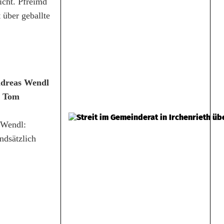
icht. Pfreimd
 über geballte
dreas Wendl
,
Tom
 Wendl:
ndsätzlich