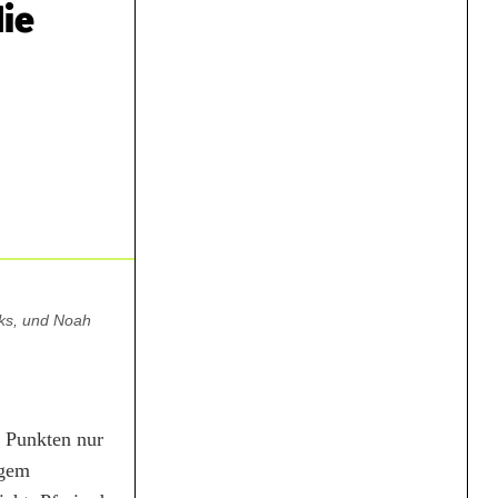
die
nks, und Noah
n Punkten nur
igem