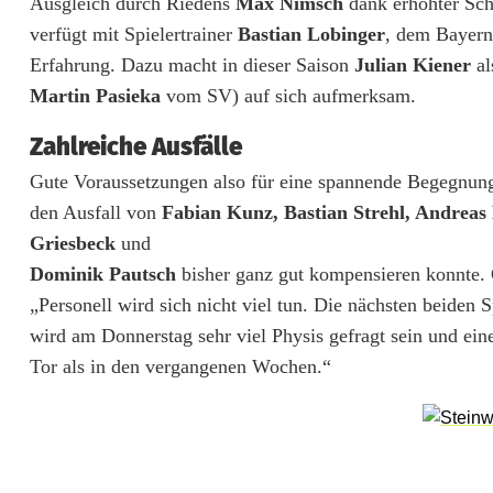
Ausgleich durch Riedens
Max Nimsch
dank erhöhter Sch
e
verfügt mit Spielertrainer
Bastian Lobinger
, dem Bayern
n
Erfahrung. Dazu macht in dieser Saison
Julian Kiener
al
r
Martin Pasieka
vom SV) auf sich aufmerksam.
i
Zahlreiche Ausfälle
c
Gute Voraussetzungen also für eine spannende Begegnung. 
den Ausfall von
Fabian Kunz, Bastian Strehl, Andreas
h
Griesbeck
und
t
Dominik Pautsch
bisher ganz gut kompensieren konnte. 
p
„Personell wird sich nicht viel tun. Die nächsten beiden 
wird am Donnerstag sehr viel Physis gefragt sein und ein
e
Tor als in den vergangenen Wochen.“
i
l
t