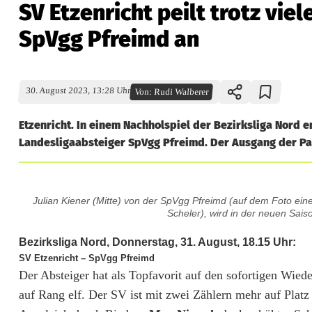
SV Etzenricht peilt trotz vie
SpVgg Pfreimd an
30. August 2023, 13:28 Uhr
Von:
Rudi Walberer
Etzenricht. In einem Nachholspiel der Bezirksliga Nord 
Landesligaabsteiger SpVgg Pfreimd. Der Ausgang der Part
S
Julian Kiener (Mitte) von der SpVgg Pfreimd (auf dem Foto ei
V
Scheler), wird in der neuen Sai
E
Bezirksliga Nord, Donnerstag, 31. August, 18.15 Uhr:
SV Etzenricht – SpVgg Pfreimd
t
Der Absteiger hat als Topfavorit auf den sofortigen Wied
z
auf Rang elf. Der SV ist mit zwei Zählern mehr auf Platz