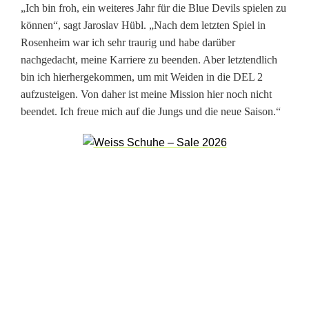
„Ich bin froh, ein weiteres Jahr für die Blue Devils spielen zu
w
können“, sagt Jaroslav Hübl. „Nach dem letzten Spiel in
e
Rosenheim war ich sehr traurig und habe darüber
nachgedacht, meine Karriere zu beenden. Aber letztendlich
i
bin ich hierhergekommen, um mit Weiden in die DEL 2
t
aufzusteigen. Von daher ist meine Mission hier noch nicht
beendet. Ich freue mich auf die Jungs und die neue Saison.“
e
r
h
i
n
i
n
B