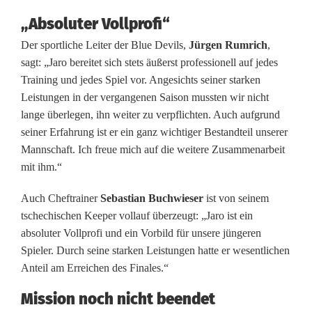
J
„Absoluter Vollprofi“
a
Der sportliche Leiter der Blue Devils,
Jürgen Rumrich
,
r
sagt: „Jaro bereitet sich stets äußerst professionell auf jedes
Training und jedes Spiel vor. Angesichts seiner starken
o
Leistungen in der vergangenen Saison mussten wir nicht
lange überlegen, ihn weiter zu verpflichten. Auch aufgrund
s
seiner Erfahrung ist er ein ganz wichtiger Bestandteil unserer
l
Mannschaft. Ich freue mich auf die weitere Zusammenarbeit
mit ihm.“
a
v
Auch Cheftrainer
Sebastian Buchwieser
ist von seinem
tschechischen Keeper vollauf überzeugt: „Jaro ist ein
H
absoluter Vollprofi und ein Vorbild für unsere jüngeren
ü
Spieler. Durch seine starken Leistungen hatte er wesentlichen
Anteil am Erreichen des Finales.“
b
Mission noch nicht beendet
l