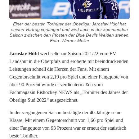
o
a
Einer der besten Torhüter der Oberliga: Jaroslav Hübl hat
l
seinen Vertrag verlängert und wird auch in der kommenden
Saison zwischen den Pfosten der Blue Devils Weiden stehen.
i
Foto: Werner Moller
e
Jaroslav Hübl
wechselte zur Saison 2021/22 vom EV
b
Landshut in die Oberpfalz und eroberte mit beeindruckenden
Leistungen schnell die Herzen der Fans. Mit einem
l
Gegentorschnitt von 2,19 pro Spiel und einer Fangquote von
e
über 90 Prozent wurde er verdientermaßen vom
Fachmagazin Eishockey NEWS als „Torhüter des Jahres der
i
Oberliga Süd 2022“ ausgezeichnet.
b
In der vergangenen Saison bestätigte der 40-Jährige seine
t
Klasse. Mit einem Gegentorschnitt von 1,66 pro Spiel und
einer Fangquote von 93 Prozent war er erneut der statistisch
:
beste Torhüter.