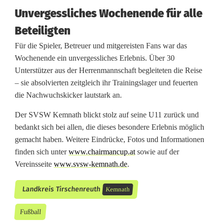
n
Unvergessliches Wochenende für alle
a
Beteiligten
l
Für die Spieler, Betreuer und mitgereisten Fans war das
Wochenende ein unvergessliches Erlebnis. Über 30
e
Unterstützer aus der Herrenmannschaft begleiteten die Reise
F
– sie absolvierten zeitgleich ihr Trainingslager und feuerten
die Nachwuchskicker lautstark an.
u
Der SVSW Kemnath blickt stolz auf seine U11 zurück und
ß
bedankt sich bei allen, die dieses besondere Erlebnis möglich
b
gemacht haben. Weitere Eindrücke, Fotos und Informationen
finden sich unter
www.chairmancup.at
sowie auf der
a
Vereinsseite
www.svsw-kemnath.de
.
l
Landkreis Tirschenreuth
Kemnath
l
Fußball
l