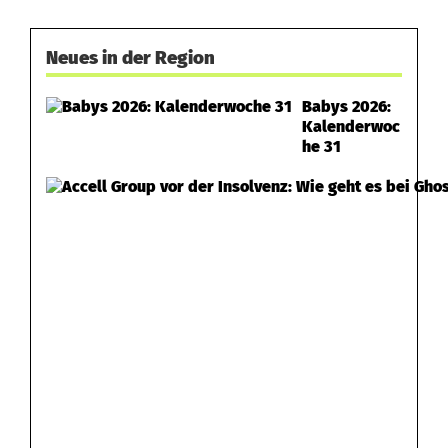
u
Neues in der Region
f
t
Babys 2026:
Kalenderwoc
he 31