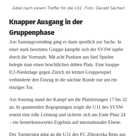
p
Jubel nach einem Treffer für die U11. Foto: Gerald Sächerl
p
Knapper Ausgang in der
t
Gruppenphase
i
Am Samstagvormittag ging es dann sportlich zur Sache. In
m
einer stark besetzten Gruppe kämpfte sich der SVSW tapfer
durch die Vorrunde. Mit acht Punkten aus fünf Spielen
S
belegte man einen beachtlichen dritten Platz. Eine knappe
t
0:2-Niederlage gegen Zürich im letzten Gruppenspiel
verhinderte den Einzug in die nächste Runde nur um ein
u
einziges Tor.
b
Am Sonntag stand der Kampf um die Platzierungen 17 bis 32
a
an. In spannenden Begegnungen zeigte die U11 des SVSW
erneut eine tolle Leistung und sicherte sich am Ende Platz 24
i
– ein bemerkenswertes Ergebnis auf internationaler Ebene.
t
Der Turniersieg ging an die U11 des FC Zbrojovka Brno aus