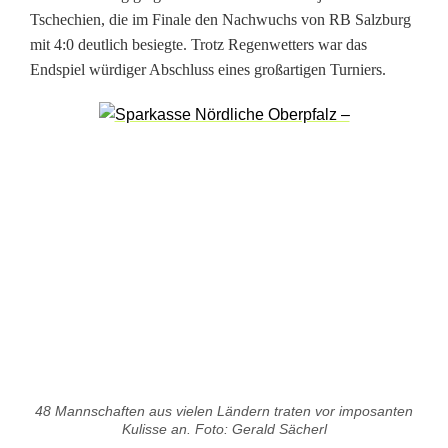
a
Tschechien, die im Finale den Nachwuchs von RB Salzburg
l
mit 4:0 deutlich besiegte. Trotz Regenwetters war das
Endspiel würdiger Abschluss eines großartigen Turniers.
i
n
t
e
r
n
a
t
i
48 Mannschaften aus vielen Ländern traten vor imposanten
o
Kulisse an. Foto: Gerald Sächerl