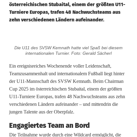
österreichischen Stubaital, einem der größten U11-
Turniere Europas, trafen 48 Nachwuchsteams aus
zehn verschiedenen Ländern aufeinander.
S
Die U11 des SVSW Kemnath hatte viel Spaß bei diesem
V
internationalen Turnier. Foto: Gerald Sächerl
S
Ein ereignisreiches Wochenende voller Leidenschaft,
Teamzusammenhalt und internationalem Fußball liegt hinter
W
der U11-Mannschaft des SVSW Kemnath. Beim Chairman
K
Cup 2025 im österreichischen Stubaital, einem der größten
U11-Turniere Europas, trafen 48 Nachwuchsteams aus zehn
e
verschiedenen Ländern aufeinander – und mittendrin die
m
jungen Talente aus der Oberpfalz.
n
Engagiertes Team an Bord
a
Die Teilnahme wurde durch eine Wildcard ermöglicht, die