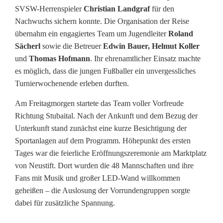
SVSW-Herrenspieler
Christian Landgraf
für den
t
Nachwuchs sichern konnte. Die Organisation der Reise
h
übernahm ein engagiertes Team um Jugendleiter
Roland
Sächerl
sowie die Betreuer
Edwin Bauer, Helmut Koller
:
und
Thomas Hofmann
. Ihr ehrenamtlicher Einsatz machte
U
es möglich, dass die jungen Fußballer ein unvergessliches
Turnierwochenende erleben durften.
1
Am Freitagmorgen startete das Team voller Vorfreude
1
Richtung Stubaital. Nach der Ankunft und dem Bezug der
s
Unterkunft stand zunächst eine kurze Besichtigung der
Sportanlagen auf dem Programm. Höhepunkt des ersten
c
Tages war die feierliche Eröffnungszeremonie am Marktplatz
h
von Neustift. Dort wurden die 48 Mannschaften und ihre
Fans mit Musik und großer LED-Wand willkommen
n
geheißen – die Auslosung der Vorrundengruppen sorgte
dabei für zusätzliche Spannung.
a