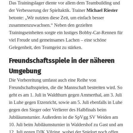
Das Trainingslager diente vor allem dem Teambuilding und
u
der Verbesserung der Spieltaktik. Trainer
Michael Riester
betonte: „Wir nutzten diese Zeit, um einfach besser
n
zusammenzuwachsen.“ Neben den gezielten
d
Trainingseinheiten sorgte ein lustiges Bobby-Car-Rennen für
viel Freude und gemeinsames Lachen – eine schöne
s
Gelegenheit, den Teamgeist zu stärken.
c
Freundschaftsspiele in der näheren
h
Umgebung
w
Die Vorbereitung umfasst auch eine Reihe von
e
Freundschaftsspielen, die die Mannschaft bestreiten wird. So
geht es am 1. Juli in Waldthurn gegen Ammerthal, am 3. Juli
r
in Luhe gegen Etzenricht, sowie am 5. Juli ebenfalls in Luhe
gegen den Sieger oder Verlierer des Halbfinals beim
e
Jubiläumsturnier. Außerdem ist die SpVgg SV Weiden am
T
10. Juli beim Jubiläumsturnier in Waldershof zu Gast und am
12. Juli gegen DJK Vilzing, wobei der Spielort noch offen