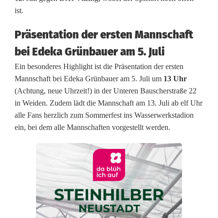
r
ist.
a
Präsentation der ersten Mannschaft
i
bei Edeka Grünbauer am 5. Juli
n
Ein besonderes Highlight ist die Präsentation der ersten
i
Mannschaft bei Edeka Grünbauer am 5. Juli um
13 Uhr
(Achtung, neue Uhrzeit!) in der Unteren Bauscherstraße 22
n
in Weiden. Zudem lädt die Mannschaft am 13. Juli ab elf Uhr
g
alle Fans herzlich zum Sommerfest ins Wasserwerkstadion
ein, bei dem alle Mannschaften vorgestellt werden.
s
e
i
n
h