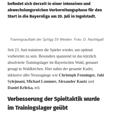
befindet sich derzeit in einer intensiven und
abwechslungsreichen Vorbereitungsphase für den
Start in die Bayernliga am 20. Juli in Ingolstadt.
T
Trainingsauftakt der SpVgg SV Weiden. Foto. D. Nachtigall
e
Seit 23. Juni trainieren die Spieler wieder, um optimal
a
vorbereitet zu sein. Besonders spannend ist das kürzlich
absolvierte Trainingslager im Bayerischen Wald, genauer
m
gesagt in Waldkirchen. Hier nahm der gesamte Kader,
g
inklusive aller Neuzugänge wie
Christoph Fenninger, Jahi
Sylejmani, Michael Lummer, Alexander Kautz
und
e
Daniel Krlicka,
teil.
i
Verbesserung der Spieltaktik wurde
s
im Trainingslager geübt
t