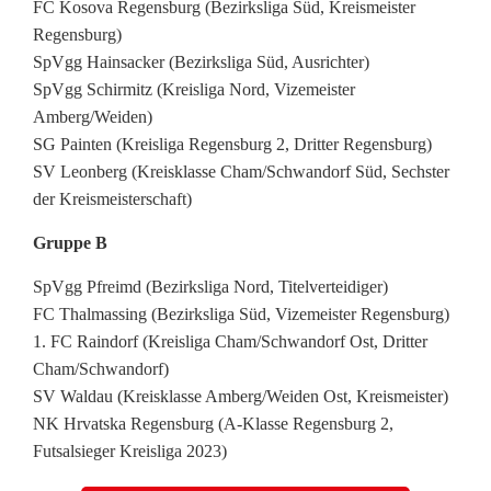
FC Kosova Regensburg (Bezirksliga Süd, Kreismeister
z
Regensburg)
SpVgg Hainsacker (Bezirksliga Süd, Ausrichter)
H
SpVgg Schirmitz (Kreisliga Nord, Vizemeister
e
Amberg/Weiden)
SG Painten (Kreisliga Regensburg 2, Dritter Regensburg)
c
SV Leonberg (Kreisklasse Cham/Schwandorf Süd, Sechster
h
der Kreismeisterschaft)
t
Gruppe B
i
SpVgg Pfreimd (Bezirksliga Nord, Titelverteidiger)
FC Thalmassing (Bezirksliga Süd, Vizemeister Regensburg)
m
1. FC Raindorf (Kreisliga Cham/Schwandorf Ost, Dritter
K
Cham/Schwandorf)
SV Waldau (Kreisklasse Amberg/Weiden Ost, Kreismeister)
a
NK Hrvatska Regensburg (A-Klasse Regensburg 2,
r
Futsalsieger Kreisliga 2023)
p