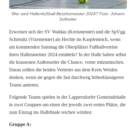
u
Wer wird Hallenfußball-Bezirksmeister 2024? Foto: Johann
u
Softreiter
n
Erweisen sich der SV Waldau (Kreismeister) und die SpVgg
d
Schirmitz (Vizemeister) als Hechte im Karpfenteich, wenn
am kommenden Samstag die Oberpfälzer Fußballvereine
S
ihren Hallenmeister 2024 ermitteln? In der Halle haben selbst
c
die krassesten Außenseiter die Chance, vorne mitzumischen.
Daran sollten die beiden Vertreter aus dem Kreis Weiden
h
denken, wenn sie gegen die fast durchweg höherklassigeren
i
Teams antreten.
r
Folgende Teams spielen in der Lappersdorfer Gemeindehalle
in zwei Gruppen um einen der jeweils zwei ersten Plätze, die
m
zum Einzug ins Halbfinale reichen würden:
i
Gruppe A:
t