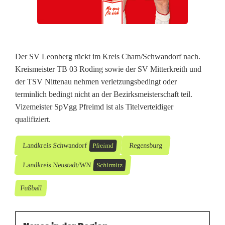
H
a
l
Der SV Leonberg rückt im Kreis Cham/Schwandorf nach.
l
Kreismeister TB 03 Roding sowie der SV Mitterkreith und
e
der TSV Nittenau nehmen verletzungsbedingt oder
terminlich bedingt nicht an der Bezirksmeisterschaft teil.
n
Vizemeister SpVgg Pfreimd ist als Titelverteidiger
-
qualifiziert.
B
Landkreis Schwandorf
Regensburg
Pfreimd
e
Landkreis Neustadt/WN
Schirmitz
z
Fußball
i
r