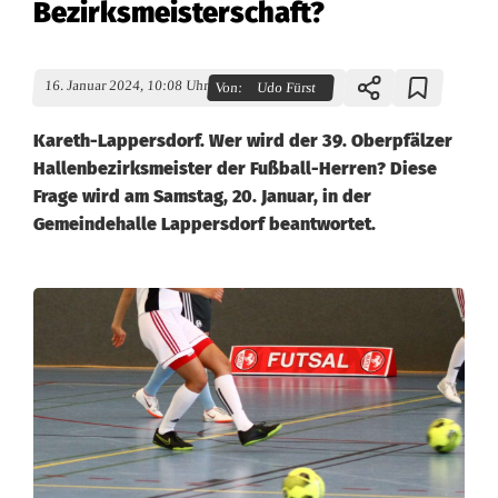
Bezirksmeisterschaft?
16. Januar 2024, 10:08 Uhr
Von:
Udo Fürst
Kareth-Lappersdorf. Wer wird der 39. Oberpfälzer
Hallenbezirksmeister der Fußball-Herren? Diese
Frage wird am Samstag, 20. Januar, in der
Gemeindehalle Lappersdorf beantwortet.
W
a
l
d
a