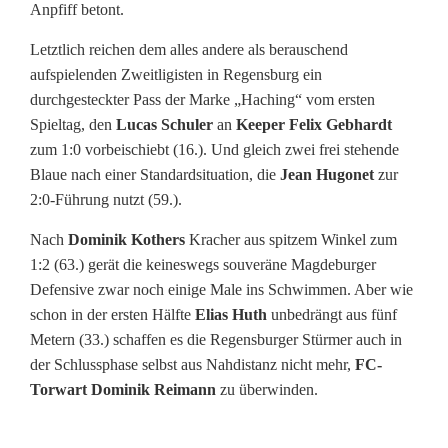
M
Anpfiff betont.
a
Letztlich reichen dem alles andere als berauschend
aufspielenden Zweitligisten in Regensburg ein
g
durchgesteckter Pass der Marke „Haching“ vom ersten
i
Spieltag, den
Lucas Schuler
an
Keeper Felix Gebhardt
zum 1:0 vorbeischiebt (16.). Und gleich zwei frei stehende
e
Blaue nach einer Standardsituation, die
Jean Hugonet
zur
:
2:0-Führung nutzt (59.).
K
Nach
Dominik Kothers
Kracher aus spitzem Winkel zum
1:2 (63.) gerät die keineswegs souveräne Magdeburger
e
Defensive zwar noch einige Male ins Schwimmen. Aber wie
i
schon in der ersten Hälfte
Elias Huth
unbedrängt aus fünf
Metern (33.) schaffen es die Regensburger Stürmer auch in
n
der Schlussphase selbst aus Nahdistanz nicht mehr,
FC-
J
Torwart Dominik Reimann
zu überwinden.
a