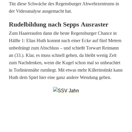
Titz diese Schwäche des Regensburger Abwehrzentrums in
n
der Videoanalyse ausgemacht hat.
b
Rudelbildung nach Sepps Ausraster
i
Zum Haareraufen dann die beste Regensburger Chance in
e
Hälfte 1: Elias Huth kommt nach einer Ecke auf fünf Metern
unbedrängt zum Abschluss – und schießt Torwart Reimann
d
an (33.). Klar, es muss schnell gehen, da bleibt wenig Zeit
e
zum Nachdenken, wenn die Kugel schon mal so unbeachtet
in Torliniennähe rumliegt. Mit etwas mehr Killerinstinkt kann
r
Huth dem Spiel hier eine ganz andere Wendung geben.
e
M
a
g
d