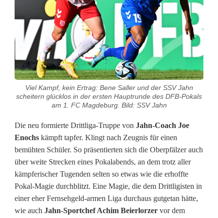
i
g
D
F
B
Viel Kampf, kein Ertrag: Bene Saller und der SSV Jahn
-
scheitern glücklos in der ersten Hauptrunde des DFB-Pokals
am 1. FC Magdeburg. Bild: SSV Jahn
P
Die neu formierte Drittliga-Truppe von
Jahn-Coach Joe
o
Enochs
kämpft tapfer. Klingt nach Zeugnis für einen
k
bemühten Schüler. So präsentierten sich die Oberpfälzer auch
über weite Strecken eines Pokalabends, an dem trotz aller
a
kämpferischer Tugenden selten so etwas wie die erhoffte
l
Pokal-Magie durchblitzt. Eine Magie, die dem Drittligisten in
einer eher Fernsehgeld-armen Liga durchaus gutgetan hätte,
-
wie auch
Jahn-Sportchef Achim Beierlorzer
vor dem