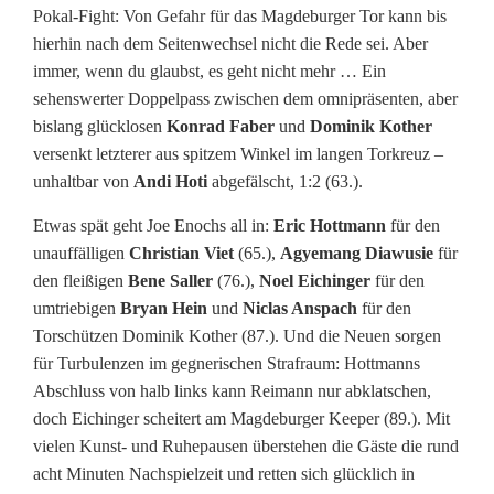
Pokal-Fight: Von Gefahr für das Magdeburger Tor kann bis
hierhin nach dem Seitenwechsel nicht die Rede sei. Aber
immer, wenn du glaubst, es geht nicht mehr … Ein
sehenswerter Doppelpass zwischen dem omnipräsenten, aber
bislang glücklosen
Konrad Faber
und
Dominik Kother
versenkt letzterer aus spitzem Winkel im langen Torkreuz –
unhaltbar von
Andi Hoti
abgefälscht, 1:2 (63.).
Etwas spät geht Joe Enochs all in:
Eric Hottmann
für den
unauffälligen
Christian Viet
(65.),
Agyemang Diawusie
für
den fleißigen
Bene Saller
(76.),
Noel Eichinger
für den
umtriebigen
Bryan Hein
und
Niclas Anspach
für den
Torschützen Dominik Kother (87.). Und die Neuen sorgen
für Turbulenzen im gegnerischen Strafraum: Hottmanns
Abschluss von halb links kann Reimann nur abklatschen,
doch Eichinger scheitert am Magdeburger Keeper (89.). Mit
vielen Kunst- und Ruhepausen überstehen die Gäste die rund
acht Minuten Nachspielzeit und retten sich glücklich in