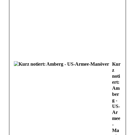
Kur
z
noti
ert:
Am
ber
g -
US-
Ar
mee
-
Ma