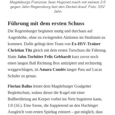
Magdeburgs Franzose Jean Hugonet mach mit seinem 2:0
h
gegen Jahn Regensburg fast den Deckel drauf. Foto: SSV
Jahn
n
Führung mit dem ersten Schuss
-
Die Regensburger beginnen mutig und durchaus auf
G
Augenhöhe, ohne zu zwingenden Aktionen im Strafraum zu
l
kommen. Dafür gelingt dem Team von
Ex-HSV-Trainer
Christian Titz
gleich mit dem ersten Torschuss die Führung.
ü
Hatte
Jahn-Torhüter Felix Gebhardt
kurz zuvor noch
c
einen langen Ball Richtung Box antizipiert und rechtzeitig
weggeschlagen, ist
Amara Condés
langer Pass auf Lucas
k
Schuler zu genau.
g
Florian Ballas
leistet dem Magdeburger Goalgetter
e
Begleitschutz, sodass dieser die Kugel mit einer
Ballberührung am Keeper vorbei ins Netz bugsieren kann,
g
1:0 (16.). Eine Szene, die frappierend an den Hachinger
e
Ausgleich vom ersten Spieltag erinnert – gut möglich, dass