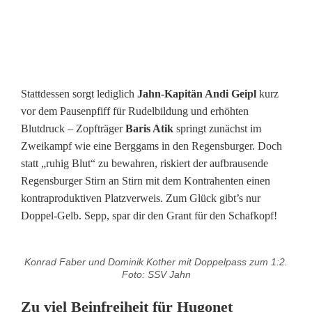
e
b
u
Stattdessen sorgt lediglich
Jahn-Kapitän Andi Geipl
kurz
r
vor dem Pausenpfiff für Rudelbildung und erhöhten
g
Blutdruck – Zopfträger
Baris Atik
springt zunächst im
Zweikampf wie eine Berggams in den Regensburger. Doch
e
statt „ruhig Blut“ zu bewahren, riskiert der aufbrausende
r
Regensburger Stirn an Stirn mit dem Kontrahenten einen
kontraproduktiven Platzverweis. Zum Glück gibt’s nur
Doppel-Gelb. Sepp, spar dir den Grant für den Schafkopf!
Konrad Faber und Dominik Kother mit Doppelpass zum 1:2.
Foto: SSV Jahn
Zu viel Beinfreiheit für Hugonet