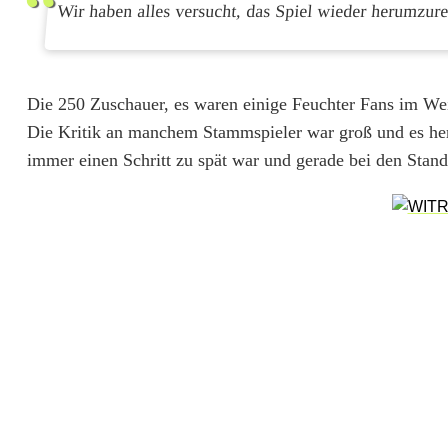
u
Wir haben alles versucht, das Spiel wieder herumzur
f
t
Die 250 Zuschauer, es waren einige Feuchter Fans im Wei
r
Die Kritik an manchem Stammspieler war groß und es herrs
i
immer einen Schritt zu spät war und gerade bei den Stand
t
t
d
e
r
S
p