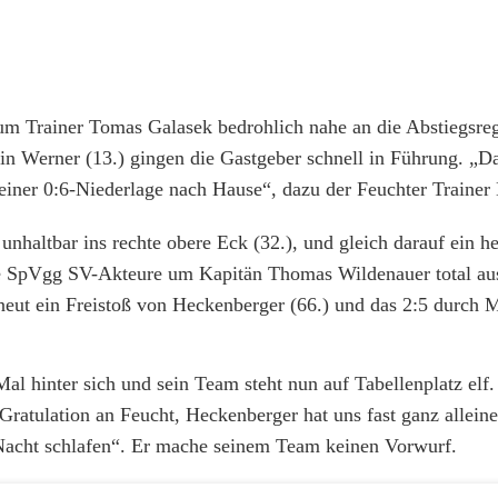
 um Trainer Tomas Galasek bedrohlich nahe an die Abstiegsre
n Werner (13.) gingen die Gastgeber schnell in Führung. „Da
 einer 0:6-Niederlage nach Hause“, dazu der Feuchter Trainer
haltbar ins rechte obere Eck (32.), und gleich darauf ein he
ie SpVgg SV-Akteure um Kapitän Thomas Wildenauer total a
neut ein Freistoß von Heckenberger (66.) und das 2:5 durch 
Mal hinter sich und sein Team steht nun auf Tabellenplatz elf
„Gratulation an Feucht, Heckenberger hat uns fast ganz allein
e Nacht schlafen“. Er mache seinem Team keinen Vorwurf.