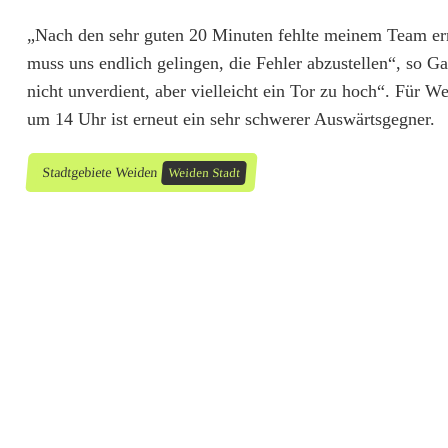
V
„Nach den sehr guten 20 Minuten fehlte meinem Team erne
g
muss uns endlich gelingen, die Fehler abzustellen“, so 
g
nicht unverdient, aber vielleicht ein Tor zu hoch“. Für
um 14 Uhr ist erneut ein sehr schwerer Auswärtsgegner.
S
V
Stadtgebiete Weiden
Weiden Stadt
W
e
i
d
e
n