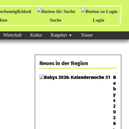
ben
Suche
Login
Wirtschaft
Kultur
Ratgeber
Trauer
Neues in der Region
B
a
b
y
s
2
0
2
6