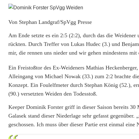
n
z
Von Stephan Landgraf/SpVgg Presse
m
a
Am Ende setzte es ein 2:5 (2:2), durch das die Weidener
rückten. Durch Treffer von Lukas Hudec (3.) und Benjami
u
mir, die rennen uns nieder und wir gehen mindestens mit
e
Ein Freistoßtor des Ex-Weideners Mathias Heckenberger, un
r
Alleingang von Michael Nowak (33.) zum 2:2 brachte d
H
Konzept. Ein Foulelfmeter durch Stephan König (52.), er
e
(90.) versetzten Weiden den Todesstoß.
i
Keeper Dominik Forster griff in dieser Saison bereits 30 
Galasek stand dieser Niederlage sehr gefasst gegenüber. 
m
geschossen. Ich muss über dieser Partie erst einmal ein
a