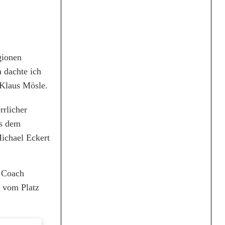
gionen
 dachte ich
 Klaus Mösle.
rrlicher
us dem
Michael Eckert
. Coach
e vom Platz