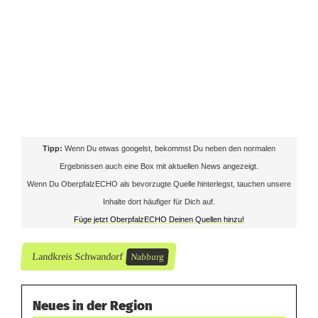
m
p
f
e
2
0
Tipp:
Wenn Du etwas googelst, bekommst Du neben den normalen
2
Ergebnissen auch eine Box mit aktuellen News angezeigt.
Wenn Du OberpfalzECHO als bevorzugte Quelle hinterlegst, tauchen unsere
5
Inhalte dort häufiger für Dich auf.
/
Füge jetzt OberpfalzECHO Deinen Quellen hinzu!
2
Landkreis Schwandorf
Nabburg
0
2
Neues in der Region