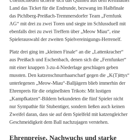
Unentschieden sicherte sich das Quintett aus dem Kemnather
Land das Ticket für die Endrunde, bezwang im Halbfinale
T
das Pichlberg-Preißach-Tremmersdorfer Team „Fernfunk
)
AG“ mit drei zu zwei Toren und siegte im Schlussduell mit
ebenfalls drei zu zwei Treffern über „Meow Miau“, eine
i
Spielerauswahl der zweiten Spielvereinigungs-Herrenelf.
t
Platz drei ging im „kleinen Finale“ an die „Lattenkracher“
t
aus Preißach und Eschenbach, denen sich die „Fernfunker“
mit einer knappen 3‑zu‑4‑Niederlage geschlagen geben
y
mussten. Den katzenschnurrhaarscharf gegen die „K(T)ittys“
s
unterlegenen „Meow-Miau“-Balljägern blieb immerhin der
Ehrenpreis für die originellsten Trikots: Mit lustigen
s
„Kampfkatzen“-Bildern bekundeten die fünf Spieler nicht
i
nur Sympathie für Stubentiger, sondern ließen auch keinen
Zweifel daran, dass sie auf dem Spielfeld mit katzengleicher
e
Geschmeidigkeit dem Ball nachzujagen verstehen.
g
Ehrenpreise, Nachwuchs und starke