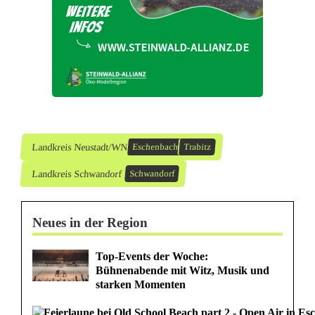
e
r
i
n
T
r
Landkreis Neustadt/WN
Eschenbach
Trabitz
a
Landkreis Schwandorf
Schwandorf
b
Neues in der Region
i
t
Top-Events der Woche:
Bühnenabende mit Witz, Musik und
z
starken Momenten