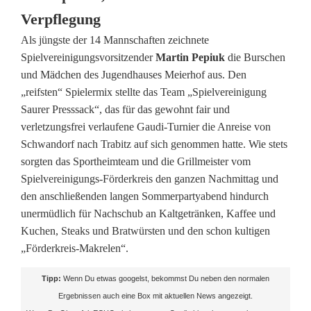
e
Verpflegung
n
Als jüngste der 14 Mannschaften zeichnete
b
Spielvereinigungsvorsitzender
Martin Pepiuk
die Burschen
und Mädchen des Jugendhauses Meierhof aus. Den
e
„reifsten“ Spielermix stellte das Team „Spielvereinigung
i
Saurer Presssack“, das für das gewohnt fair und
verletzungsfrei verlaufene Gaudi-Turnier die Anreise von
m
Schwandorf nach Trabitz auf sich genommen hatte. Wie stets
G
sorgten das Sportheimteam und die Grillmeister vom
Spielvereinigungs-Förderkreis den ganzen Nachmittag und
a
den anschließenden langen Sommerpartyabend hindurch
u
unermüdlich für Nachschub an Kaltgetränken, Kaffee und
Kuchen, Steaks und Bratwürsten und den schon kultigen
d
„Förderkreis-Makrelen“.
i
Tipp:
Wenn Du etwas googelst, bekommst Du neben den normalen
e
Ergebnissen auch eine Box mit aktuellen News angezeigt.