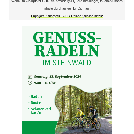
Wenn Du OberpfalzECHO als bevorzugte Quelle hinterlegst, tauchen unsere
l
Inhalte dort häufiger für Dich auf.
f
Füge jetzt OberpfalzECHO Deinen Quellen hinzu!
m
e
t
e
r
t
u
r
n
i