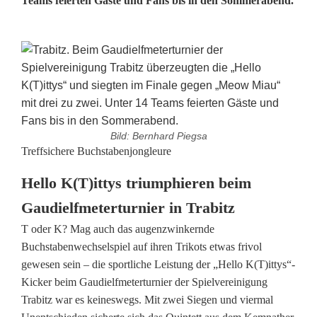
Teams feierten Gäste und Fans bis in den Sommerabend.
Bild: Bernhard Piegsa
H
Treffsichere Buchstabenjongleure
e
Hello K(T)ittys triumphieren beim
l
Gaudielfmeterturnier in Trabitz
T oder K? Mag auch das augenzwinkernde
l
Buchstabenwechselspiel auf ihren Trikots etwas frivol
o
gewesen sein – die sportliche Leistung der „Hello K(T)ittys“-
Kicker beim Gaudielfmeterturnier der Spielvereinigung
K
Trabitz war es keineswegs. Mit zwei Siegen und viermal
(