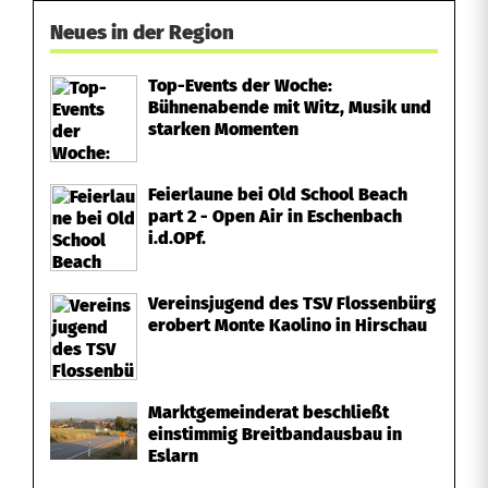
Neues in der Region
r
a
Top-Events der Woche:
Bühnenabende mit Witz, Musik und
u
starken Momenten
ß
Feierlaune bei Old School Beach
part 2 - Open Air in Eschenbach
i.d.OPf.
Vereinsjugend des TSV Flossenbürg
erobert Monte Kaolino in Hirschau
Marktgemeinderat beschließt
einstimmig Breitbandausbau in
Eslarn