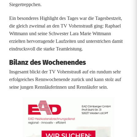
i
Siegertreppchen.
n
Ein besonderes Highlight des Tages war die Tagesbestzeit,
die gleich zweimal an den TV Vohenstrauß ging: Raphael
S
Wittmann und seine Schwester Lara Marie Wittmann
t
erzielten hervorragende Laufzeiten und unterstrichen damit
eindrucksvoll die starke Teamleistung.
.
Bilanz des Wochenendes
E
Insgesamt blickt der TV Vohenstrauß auf ein rundum sehr
n
erfolgreiches Rennwochenende zurück und kann stolz auf
g
seine jungen Rennläuferinnen und Rennläufer sein.
l
m
a
r