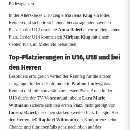
a
Podestplätzen.
i
In der Altersklasse U10 zeigte
Marlena Klug
ein tolles
Rennen und sicherte sich einen hervorragenden zweiten
s
Platz. In der U12 erreichte
Anna Baierl
einen soliden achten
o
Platz. In der U14 konnte sich
Mirijam Klug
mit einem
siebten Platz im Mittelfeld behaupten.
n
Top-Platzierungen in U16, U18 und bei
a
den Herren
u
Besonders erfolgreich verlief der Renntag für die älteren
f
Jahrgänge: In der U16 dominierte
Pauline Ludwig
das
t
Rennen und fuhr souverän zum ersten Platz. Auch in der
U18 durfte der TV Vohenstrauß jubeln:
Lara Marie
a
Wittmann
sicherte sich den ersten Platz, dicht gefolgt von
k
Lorenz Baierl
, der einen starken zweiten Platz belegte. Bei
den Herren ließ
Raphael Wittmann
der Konkurrenz keine
t
Chance und fuhr ebenfalls ganz nach oben auf das