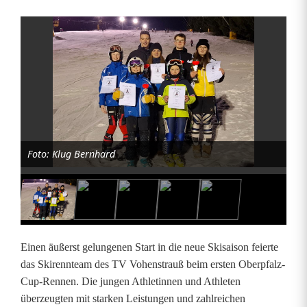
G
l
ä
n
z
Foto: Klug Bernhard
e
n
d
e
Einen äußerst gelungenen Start in die neue Skisaison feierte
r
das Skirennteam des TV Vohenstrauß beim ersten Oberpfalz-
Cup-Rennen. Die jungen Athletinnen und Athleten
S
überzeugten mit starken Leistungen und zahlreichen