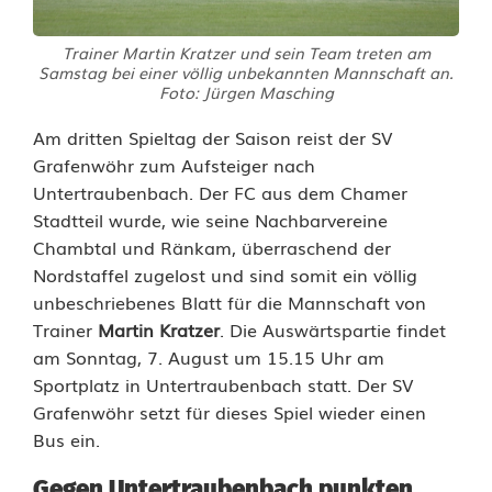
w
Trainer Martin Kratzer und sein Team treten am
ö
Samstag bei einer völlig unbekannten Mannschaft an.
Foto: Jürgen Masching
h
Am dritten Spieltag der Saison reist der SV
r
Grafenwöhr zum Aufsteiger nach
f
Untertraubenbach. Der FC aus dem Chamer
Stadtteil wurde, wie seine Nachbarvereine
ä
Chambtal und Ränkam, überraschend der
h
Nordstaffel zugelost und sind somit ein völlig
unbeschriebenes Blatt für die Mannschaft von
r
Trainer
Martin Kratzer
. Die Auswärtspartie findet
t
am Sonntag, 7. August um 15.15 Uhr am
Sportplatz in Untertraubenbach statt. Der SV
z
Grafenwöhr setzt für dieses Spiel wieder einen
u
Bus ein.
e
Gegen Untertraubenbach punkten