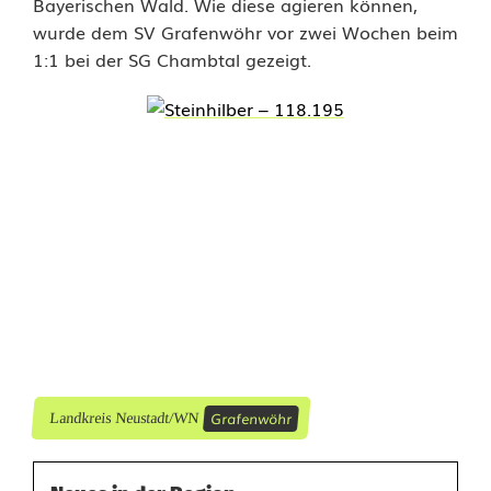
r
Bayerischen Wald. Wie diese agieren können,
wurde dem SV Grafenwöhr vor zwei Wochen beim
i
1:1 bei der SG Chambtal gezeigt.
e
b
e
n
e
n
B
l
a
Grafenwöhr
Landkreis Neustadt/WN
t