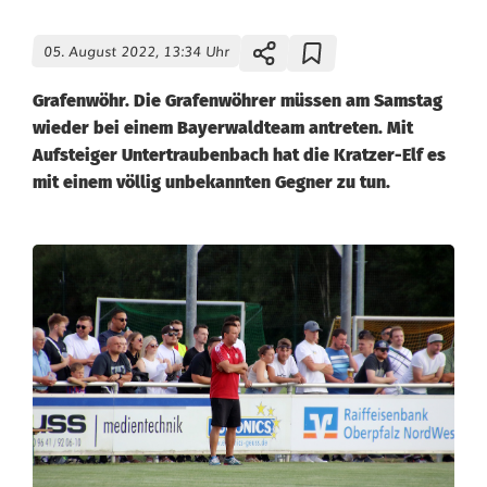
05. August 2022, 13:34 Uhr
Grafenwöhr. Die Grafenwöhrer müssen am Samstag
wieder bei einem Bayerwaldteam antreten. Mit
Aufsteiger Untertraubenbach hat die Kratzer-Elf es
mit einem völlig unbekannten Gegner zu tun.
G
r
a
f
e
n