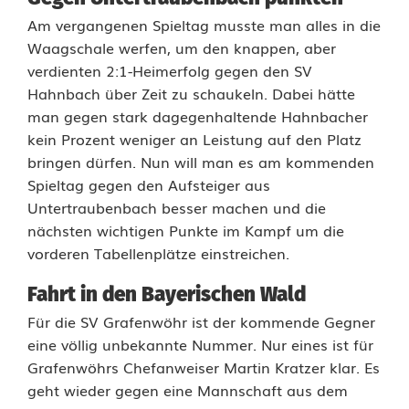
i
Am vergangenen Spieltag musste man alles in die
Waagschale werfen, um den knappen, aber
n
verdienten 2:1-Heimerfolg gegen den SV
e
Hahnbach über Zeit zu schaukeln. Dabei hätte
man gegen stark dagegenhaltende Hahnbacher
m
kein Prozent weniger an Leistung auf den Platz
bringen dürfen. Nun will man es am kommenden
u
Spieltag gegen den Aufsteiger aus
n
Untertraubenbach besser machen und die
nächsten wichtigen Punkte im Kampf um die
b
vorderen Tabellenplätze einstreichen.
e
Fahrt in den Bayerischen Wald
s
Für die SV Grafenwöhr ist der kommende Gegner
c
eine völlig unbekannte Nummer. Nur eines ist für
Grafenwöhrs Chefanweiser Martin Kratzer klar. Es
h
geht wieder gegen eine Mannschaft aus dem