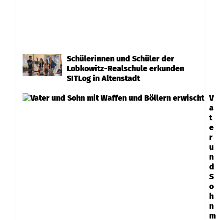
Schülerinnen und Schüler der
Lobkowitz-Realschule erkunden
SITLog in Altenstadt
V
a
t
e
r
u
n
d
S
o
h
n
m