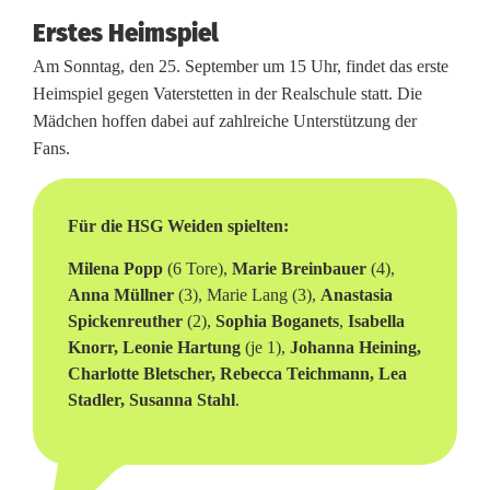
n
Erstes Heimspiel
e
Am Sonntag, den 25. September um 15 Uhr, findet das erste
Heimspiel gegen Vaterstetten in der Realschule statt. Die
r
Mädchen hoffen dabei auf zahlreiche Unterstützung der
H
Fans.
a
Für die HSG Weiden spielten:
n
Milena Popp
(6 Tore),
Marie Breinbauer
(4),
d
Anna Müllner
(3), Marie Lang (3),
Anastasia
b
Spickenreuther
(2),
Sophia Boganets
,
Isabella
Knorr, Leonie Hartung
(je 1),
Johanna Heining,
a
Charlotte Bletscher, Rebecca Teichmann, Lea
l
Stadler, Susanna Stahl
.
l
m