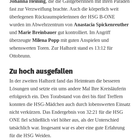
Johanna Heining
, die die Gastgeberinnen mit Ihren Paraden
s
fast zur Verzweiflung brachte. Auch die körperlich weit
a
überlegenen Rückraumspielerinnen der HSG B-ONE
wurden im Abwehrzentrum von
Anastacia Spickenreuther
t
und
Marie Breinbauer
gut kontrolliert. Im Angriff
z
überzeugte
Milena Popp
mit guten Anspielen und
sehenswerten Toren. Zur Halbzeit stand es 13:12 für
d
Ottobrunn.
e
Zu hoch ausgefallen
r
In der zweiten Halbzeit fand das Heimteam die besseren
W
Lösungen und setzte ein ums andere Mal Ihre Kreisläuferin
erfolgreich ein. Den Torabstand von drei bis fünf Treffern
e
konnten die HSG-Mädchen auch durch lobenswerten Einsatz
i
nicht verkürzen. Das Endergebnis von 32:21 für die HSG
ONE fiel schließlich viel höher aus, als der Unterschied
d
tatsächlich war. Insgesamt war es aber eine gute Erfahrung
e
für die HSG Weiden.