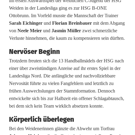
Im ersten Auswärtsspiel der weiblichen C-Jugend der HSG
m
Weiden in der Landesliga ging es zur HSG B-ONE
g
Ottobrunn. Im Vorfeld musste die Mannschaft der Trainer
Sarah Eichinger
und
Florian Breinbauer
mit dem Abgang
e
von
Neele Meier
und
Jasmin Müller
zwei schmerzliche
i
Verluste hinnehmen, die kaum zu kompensieren sein dürften.
s
Nervöser Beginn
t
Trotzdem freuten sich die 13 Handballmädels der HSG nach
einer über zweistündigen Anreise auf ihr erstes Spiel in der
u
Landesliga Nord. Die anfängliche und nachvollziehbare
n
Nervosität führte zu vielen Fangfehlern und letztlich zu
frühen Auswechslungen der Stammformation. Dennoch
d
entwickelte sich bis zur Halbzeit ein offener Schlagabtausch,
E
bei dem sich kein Team wirklich absetzen konnte.
i
Körperlich überlegen
n
Bei den Weidenerinnen glänzte die Abwehr um Torfrau