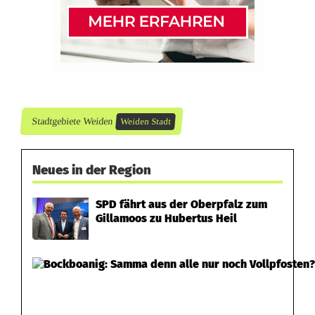
i
c
h
t
b
Stadtgebiete Weiden
Weiden Stadt
e
l
Neues in der Region
o
SPD fährt aus der Oberpfalz zum
h
Gillamoos zu Hubertus Heil
n
t