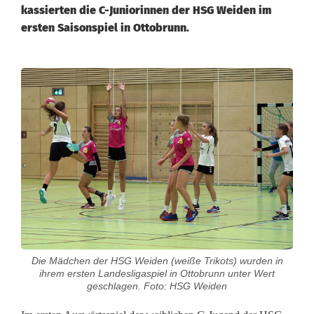
kassierten die C-Juniorinnen der HSG Weiden im
ersten Saisonspiel in Ottobrunn.
G
r
o
ß
e
r
T
Die Mädchen der HSG Weiden (weiße Trikots) wurden in
e
ihrem ersten Landesligaspiel in Ottobrunn unter Wert
geschlagen. Foto: HSG Weiden
a