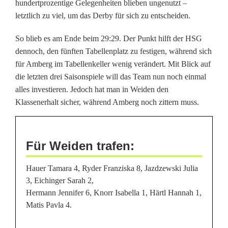
hundertprozentige Gelegenheiten blieben ungenutzt –
g
letztlich zu viel, um das Derby für sich zu entscheiden.
e
So blieb es am Ende beim 29:29. Der Punkt hilft der HSG
n
dennoch, den fünften Tabellenplatz zu festigen, während sich
d
für Amberg im Tabellenkeller wenig verändert. Mit Blick auf
die letzten drei Saisonspiele will das Team nun noch einmal
e
alles investieren. Jedoch hat man in Weiden den
t
Klassenerhalt sicher, während Amberg noch zittern muss.
f
ü
Für Weiden trafen:
r
Hauer Tamara 4, Ryder Franziska 8, Jazdzewski Julia
W
3, Eichinger Sarah 2,
Hermann Jennifer 6, Knorr Isabella 1, Härtl Hannah 1,
e
Matis Pavla 4.
i