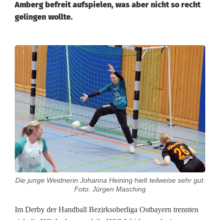
Amberg befreit aufspielen, was aber nicht so recht
gelingen wollte.
H
a
n
d
b
a
l
Die junge Weidnerin Johanna Heining hielt teilweise sehr gut.
l
Foto: Jürgen Masching
:
Im Derby der Handball Bezirksoberliga Ostbayern trennten