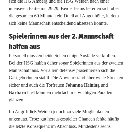
D
sich die HG Amberg und die HSG Weiden nach einer
intensiven Partie mit 29:29. Beide Teams lieferten sich über
e
die gesamten 60 Minuten ein Duell auf Augenhöhe, in dem
r
sich keine Mannschaft entscheidend absetzen konnte.
b
Spielerinnen aus der 2. Mannschaft
y
halfen aus
Personell mussten beide Seiten einige Ausfälle verkraften.
i
Bei der HSG halfen daher sogar Spielerinnen aus der zweiten
n
Mannschaft aus. Vor allem defensiv präsentierten sich die
Gastgeberinnen stabil. Die Abwehr stand über weite Strecken
A
sicher und auch die Torfrauen
Johanna Heining
und
m
Barbara List
konnten mehrfach mit wichtigen Paraden
glänzen.
b
Im Angriff ließ Weiden jedoch zu viele Möglichkeiten
e
ungenutzt. Trotz gut herausgespielter Chancen fehlte häufig
r
die letzte Konsequenz im Abschluss. Mindestens sechs