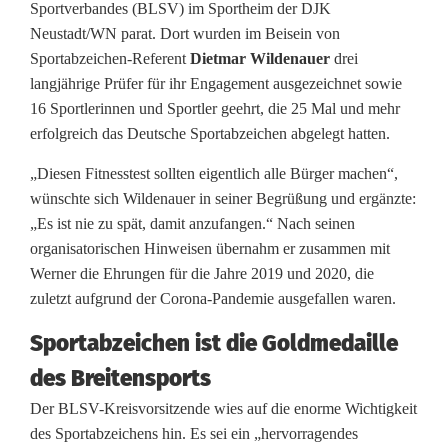
Sportverbandes (BLSV) im Sportheim der DJK
i
Neustadt/WN parat. Dort wurden im Beisein von
Sportabzeichen-Referent
Dietmar Wildenauer
drei
e
langjährige Prüfer für ihr Engagement ausgezeichnet sowie
r
16 Sportlerinnen und Sportler geehrt, die 25 Mal und mehr
erfolgreich das Deutsche Sportabzeichen abgelegt hatten.
i
„Diesen Fitnesstest sollten eigentlich alle Bürger machen“,
s
wünschte sich Wildenauer in seiner Begrüßung und ergänzte:
t
„Es ist nie zu spät, damit anzufangen.“ Nach seinen
organisatorischen Hinweisen übernahm er zusammen mit
n
Werner die Ehrungen für die Jahre 2019 und 2020, die
i
zuletzt aufgrund der Corona-Pandemie ausgefallen waren.
c
Sportabzeichen ist die Goldmedaille
h
des Breitensports
t
Der BLSV-Kreisvorsitzende wies auf die enorme Wichtigkeit
des Sportabzeichens hin. Es sei ein „hervorragendes
z