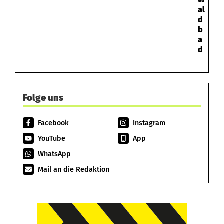
al
d
b
a
d
Folge uns
Facebook
Instagram
YouTube
App
WhatsApp
Mail an die Redaktion