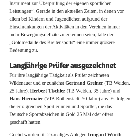
Instrument zur Überprüfung der eigenen sportlichen
u
Leistungen“. Gerade in den aktuellen Zeiten, in denen vor
allem bei Kindern und Jugendlichen aufgrund der
s
Einschränkungen der Aktivitäten in den Vereinen immer
c
mehr Bewegungsdefizite zu erkennen seien, falle der
„Goldmedaille des Breitensports“ eine immer größere
h
Bedeutung zu.
l
Langjährige Prüfer ausgezeichnet
a
Für ihre langjährige Tätigkeit als Prüfer zeichneten
g
Wildenauer und er zunächst
Gertraud Greiner
(TB Weiden,
25 Jahre),
Herbert Tischler
(TB Weiden, 35 Jahre) und
e
Hans Hiermaier
(VfB Rothenstadt, 50 Jahre) aus. Es folgten
n
die erfolgreichen Sportlerinnen und Sportler, die das
Deutsche Sportabzeichen in Gold 25 Mal oder öfters
geschafft hatten.
Geehrt wurden für 25-maliges Ablegen
Irmgard Würth