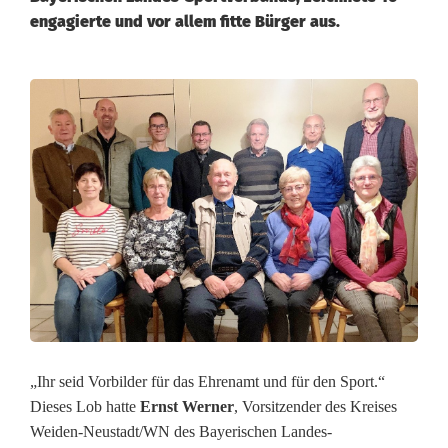
engagierte und vor allem fitte Bürger aus.
H
a
n
s
H
i
e
r
„Ihr seid Vorbilder für das Ehrenamt und für den Sport.“
m
Dieses Lob hatte
Ernst Werner
, Vorsitzender des Kreises
Weiden-Neustadt/WN des Bayerischen Landes-
a