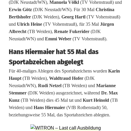
(DJK Neustadt/WN),
Manuela Völkl
(TV Vohenstrauß) und
Erwin Götz
(DJK Neustadt/WN). Für 30 Mal
Christina
Bertlshofer
(DJK Weiden),
Georg Hartl
(TV Vohenstrauß)
und
Ulrich Heine
(TV Vohenstrauß), für 35 Mal
Jürgen
Albrecht
(TB Weiden),
Renate Fukerider
(DJK
Neustadt/WN) und
Emmi Weber
(TV Vohenstrauß).
Hans Hiermaier hat 55 Mal das
Sportabzeichen abgelegt
Für 40-maliges Ablegen des Sportabzeichens wurden
Karin
Haupt
(TB Weiden),
Waldtraud Hofer
(DJK
Neustadt/WN),
Rudi Netzel
(TB Weiden) und
Marianne
Stemmer
(DJK Weiden) ausgezeichnet, während
Dr. Max
Kunz
(TB Weiden) dies 45 Mal tat und
Kurt Heinold
(TB
Weiden) und
Hans Hiermaier
(VfB Rothenstadt) 50,
beziehungsweise 55 Mal, das Sportabzeichen ablegten.