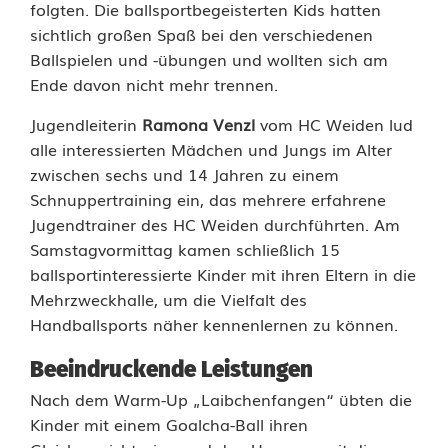
folgten. Die ballsportbegeisterten Kids hatten
r
sichtlich großen Spaß bei den verschiedenen
Ballspielen und -übungen und wollten sich am
e
Ende davon nicht mehr trennen.
n
Jugendleiterin
Ramona Venzl
vom HC Weiden lud
t
alle interessierten Mädchen und Jungs im Alter
zwischen sechs und 14 Jahren zu einem
d
Schnuppertraining ein, das mehrere erfahrene
e
Jugendtrainer des HC Weiden durchführten. Am
Samstagvormittag kamen schließlich 15
c
ballsportinteressierte Kinder mit ihren Eltern in die
k
Mehrzweckhalle, um die Vielfalt des
Handballsports näher kennenlernen zu können.
e
Beeindruckende Leistungen
n
Nach dem Warm-Up „Laibchenfangen“ übten die
n
Kinder mit einem Goalcha-Ball ihren