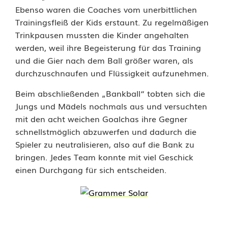
s
Ebenso waren die Coaches vom unerbittlichen
Trainingsfleiß der Kids erstaunt. Zu regelmäßigen
p
Trinkpausen mussten die Kinder angehalten
o
werden, weil ihre Begeisterung für das Training
und die Gier nach dem Ball größer waren, als
r
durchzuschnaufen und Flüssigkeit aufzunehmen.
t
Beim abschließenden „Bankball“ tobten sich die
a
Jungs und Mädels nochmals aus und versuchten
mit den acht weichen Goalchas ihre Gegner
r
schnellstmöglich abzuwerfen und dadurch die
t
Spieler zu neutralisieren, also auf die Bank zu
bringen. Jedes Team konnte mit viel Geschick
einen Durchgang für sich entscheiden.