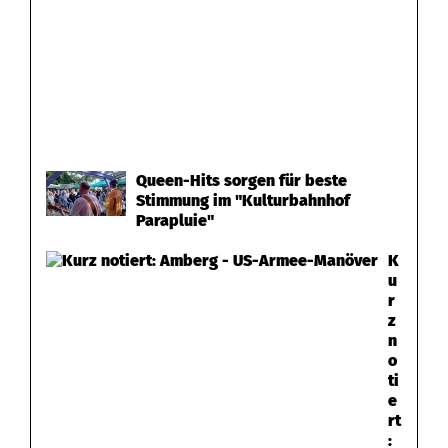
Queen-Hits sorgen für beste
Stimmung im "Kulturbahnhof
Parapluie"
K
u
r
z
n
o
ti
e
rt
: