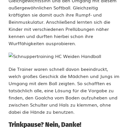
e
Gleichgewichtssinn und den Umgang mit diesem
außergewöhnlichen Softball. Gleichzeitig
u
kräftigten sie damit auch ihre Rumpf- und
e
Beinmuskulatur. Anschließend lernten sich die
Kinder mit verschiedenen Prellübungen näher
L
kennen und durften hierbei schon ihre
i
Wurffähigkeiten ausprobieren.
e
b
Die Trainer waren schnell davon beeindruckt,
l
welch großes Geschick die Mädchen und Jungs im
Umgang mit dem Ball zeigten. So schafften es
i
tatsächlich alle, eine Lösung für die Vorgabe zu
n
finden, den Goalcha vom Boden aufzuheben und
zwischen Schulter und Hals zu klemmen, ohne
g
dabei die Hände zu benutzen.
s
Trinkpause? Nein, Danke!