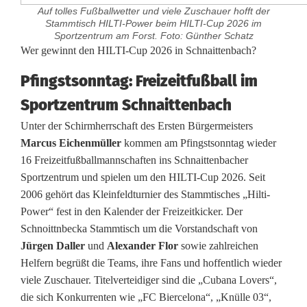
Auf tolles Fußballwetter und viele Zuschauer hofft der
Stammtisch HILTI-Power beim HILTI-Cup 2026 im
Sportzentrum am Forst. Foto: Günther Schatz
H
Wer gewinnt den HILTI-Cup 2026 in Schnaittenbach?
I
Pfingstsonntag: Freizeitfußball im
Sportzentrum Schnaittenbach
L
Unter der Schirmherrschaft des Ersten Bürgermeisters
T
Marcus Eichenmüller
kommen am Pfingstsonntag wieder
I
16 Freizeitfußballmannschaften ins Schnaittenbacher
Sportzentrum und spielen um den HILTI-Cup 2026. Seit
-
2006 gehört das Kleinfeldturnier des Stammtisches „Hilti-
C
Power“ fest in den Kalender der Freizeitkicker. Der
Schnoittnbecka Stammtisch um die Vorstandschaft von
u
Jürgen Daller
und
Alexander Flor
sowie zahlreichen
p
Helfern begrüßt die Teams, ihre Fans und hoffentlich wieder
viele Zuschauer. Titelverteidiger sind die „Cubana Lovers“,
2
die sich Konkurrenten wie „FC Biercelona“, „Knülle 03“,