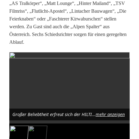
0
„AS Tralkörper“, „Matt Lounge“, „Hinter Mailand“, „TSV
Filmriss“, „Flutlicht-Apostel“, „Lintacher Bauwagen“, „Die
2
Feierknaben“ oder „Faschterer Kirwaburschen“ stellen
6
werden. Zu Gast sind auch die „Alpen Spalter“ aus
Österreich. Sechs Schiedsrichter sorgen für einen geregelten
l
Ablauf.
o
c
k
t
1
6
Großer Beliebtheit erfreut sich der HILTI-Cup in Schnaittenbach, wo sich 16 Freizeit-Fußballteams auf Kleinfeld messen. Foto: Günther Schatz
mehr anzeigen
T
e