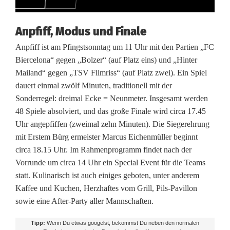
a
m
Anpfiff, Modus und Finale
s
Anpfiff ist am Pfingstsonntag um 11 Uhr mit den Partien „FC
Biercelona“ gegen „Bolzer“ (auf Platz eins) und „Hinter
n
Mailand“ gegen „TSV Filmriss“ (auf Platz zwei). Ein Spiel
a
dauert einmal zwölf Minuten, traditionell mit der
Sonderregel: dreimal Ecke = Neunmeter. Insgesamt werden
c
48 Spiele absolviert, und das große Finale wird circa 17.45
h
Uhr angepfiffen (zweimal zehn Minuten). Die Siegerehrung
mit Erstem Bürg ermeister Marcus Eichenmüller beginnt
S
circa 18.15 Uhr. Im Rahmenprogramm findet nach der
Vorrunde um circa 14 Uhr ein Special Event für die Teams
c
statt. Kulinarisch ist auch einiges geboten, unter anderem
h
Kaffee und Kuchen, Herzhaftes vom Grill, Pils-Pavillon
sowie eine After-Party aller Mannschaften.
n
a
Tipp:
Wenn Du etwas googelst, bekommst Du neben den normalen