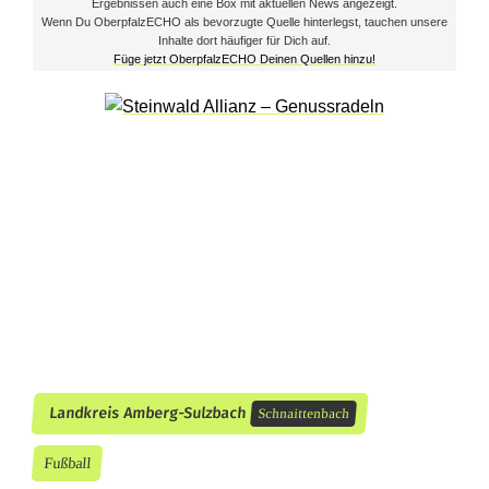
Ergebnissen auch eine Box mit aktuellen News angezeigt.
i
Wenn Du OberpfalzECHO als bevorzugte Quelle hinterlegst, tauchen unsere
Inhalte dort häufiger für Dich auf.
Füge jetzt OberpfalzECHO Deinen Quellen hinzu!
t
t
e
n
b
a
c
h
Landkreis Amberg-Sulzbach
Schnaittenbach
Fußball