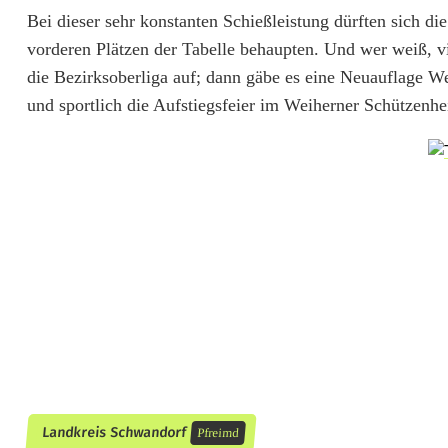
z
Bei dieser sehr konstanten Schießleistung dürften sich d
e
vorderen Plätzen der Tabelle behaupten. Und wer weiß, vie
die Bezirksoberliga auf; dann gäbe es eine Neuauflage W
n
und sportlich die Aufstiegsfeier im Weiherner Schützenh
G
u
t
e
n
e
c
k
s
Landkreis Schwandorf
Pfreimd