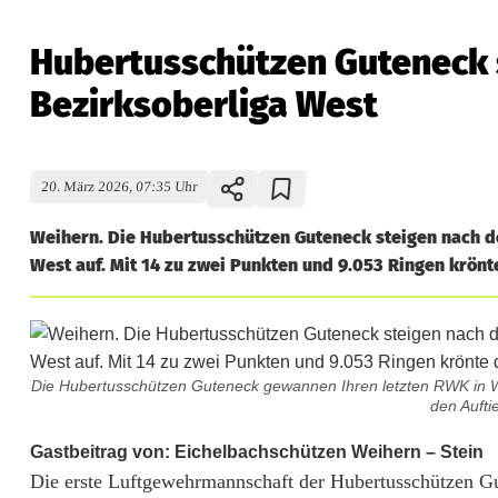
Hubertusschützen Guteneck s
Bezirksoberliga West
20. März 2026, 07:35 Uhr
Weihern. Die Hubertusschützen Guteneck steigen nach de
West auf. Mit 14 zu zwei Punkten und 9.053 Ringen krönt
Die Hubertusschützen Guteneck gewannen Ihren letzten RWK in Wei
den Aufti
H
Gastbeitrag von: Eichelbachschützen Weihern – Stein
Die erste Luftgewehrmannschaft der Hubertusschützen G