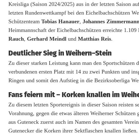
u
Kreisliga (Saison 2024/2025) aus in der letzten Saison a
b
letzten Rundenwettkampf bei den Eichelbachschützen We
Schützenteam
Tobias Hanauer
,
Johannes Zimmerman
e
Heimmannschaft der Eichelbachschützen erreichte 1.109
r
Rauch
,
Gerhard Meindl
und
Matthias Reis
.
t
Deutlicher Sieg in Weihern–Stein
u
Zu dieser starken Leistung kann man den Sportschützen d
s
verbundenen ersten Platz mit 14 zu zwei Punkten und ins
Ringen und somit den Aufstieg in die Bezirksoberliga We
s
c
Fans feiern mit – Korken knallen im Wei
Zu diesem letzten Sportereignis in dieser Saison reisten 
h
Vorahnung, gegen die etwas älteren Weiherner Schützen g
ü
aus Guteneck zuerst auch im Namen des gesamten Vereins. 
t
Gutenecker die Korken ihrer Sektflaschen knallen ließen.