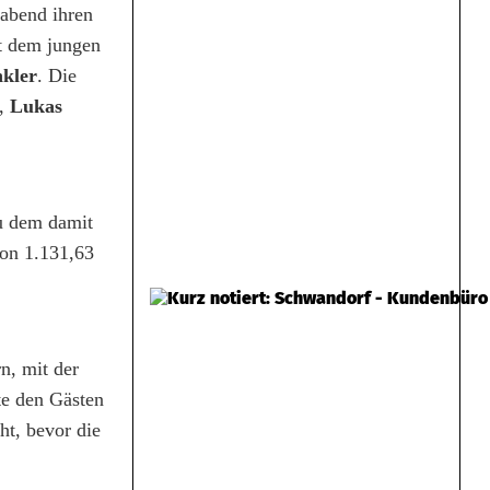
habend ihren
t dem jungen
kler
. Die
,
Lukas
zu dem damit
von 1.131,63
n, mit der
te den Gästen
ht, bevor die