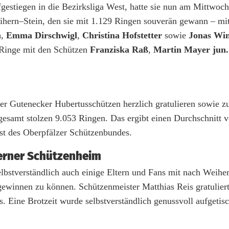
ufgestiegen in die Bezirksliga West, hatte sie nun am Mittwoc
ihern–Stein, den sie mit 1.129 Ringen souverän gewann – mi
n
,
Emma Dirschwigl
,
Christina Hofstetter
sowie
Jonas Win
 Ringe mit den Schützen
Franziska Raß
,
Martin Mayer jun.
er Gutenecker Hubertusschützen herzlich gratulieren sowie 
gesamt stolzen 9.053 Ringen. Das ergibt einen Durchschnitt 
st des Oberpfälzer Schützenbundes.
herner Schützenheim
selbstverständlich auch einige Eltern und Fans mit nach Weiher
ewinnen zu können. Schützenmeister Matthias Reis gratulier
Eine Brotzeit wurde selbstverständlich genussvoll aufgetisc