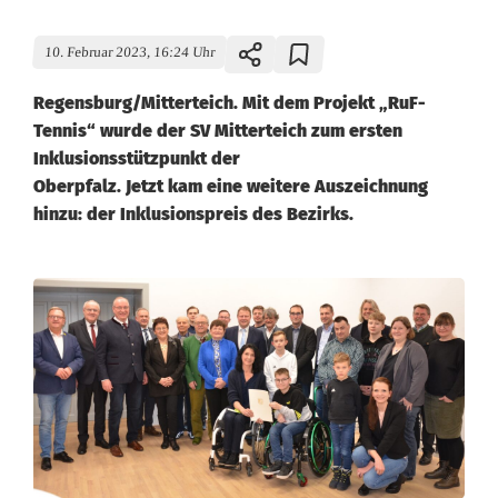
10. Februar 2023, 16:24 Uhr
Regensburg/Mitterteich. Mit dem Projekt „RuF-
Tennis“ wurde der SV Mitterteich zum ersten
Inklusionsstützpunkt der
Oberpfalz. Jetzt kam eine weitere Auszeichnung
hinzu: der Inklusionspreis des Bezirks.
I
n
k
l
u