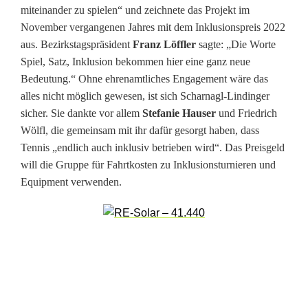
miteinander zu spielen“ und zeichnete das Projekt im
p
November vergangenen Jahres mit dem Inklusionspreis 2022
f
aus. Bezirkstagspräsident
Franz Löffler
sagte: „Die Worte
Spiel, Satz, Inklusion bekommen hier eine ganz neue
a
Bedeutung.“ Ohne ehrenamtliches Engagement wäre das
l
alles nicht möglich gewesen, ist sich Scharnagl-Lindinger
sicher. Sie dankte vor allem
Stefanie Hauser
und Friedrich
z
Wölfl, die gemeinsam mit ihr dafür gesorgt haben, dass
f
Tennis „endlich auch inklusiv betrieben wird“. Das Preisgeld
will die Gruppe für Fahrtkosten zu Inklusionsturnieren und
ü
Equipment verwenden.
r
d
e
n
S