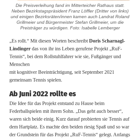
s
Die Preisverleihung fand im Mitterteicher Rathaus statt.
Neben Bezirkstagspräsident Franz Löffler (Dritter von links)
i
und einigen Bezirksräten/innen kamen auch Landrat Roland
Grillmeier und Bürgermeister Stefan Grillmeier, um die
o
Preisträger zu würdigen. Foto: Isabelle Lemberger
n
„Es rollt.“ Mit diesen Worten beschreibt
Doris Scharnagl-
Lindinger
das von ihr ins Leben gerufene Projekt „RuF-
s
Tennis“, bei dem Rollstuhlfahrer wie sie, Fußgänger und
p
Menschen
mit kognitiver Beeinträchtigung, seit September 2021
r
gemeinsam Tennis spielen.
e
Ab Juni 2022 rollte es
i
Die Idee für das Projekt entstand zu Hause beim
s
Federballspielen mit ihrem Sohn. „Das geht auch besser“,
waren sich beide einig. Kurz darauf probierten sie Tennis auf
d
dem Hartplatz. Es machte den beiden riesig Spaß und so war
e
der Grundstein für das Projekt „RuF-Tennis“ gelegt. Anfangs