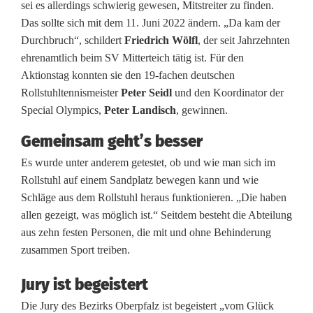
sei es allerdings schwierig gewesen, Mitstreiter zu finden.
s
Das sollte sich mit dem 11. Juni 2022 ändern. „Da kam der
B
Durchbruch“, schildert
Friedrich Wölfl
, der seit Jahrzehnten
ehrenamtlich beim SV Mitterteich tätig ist. Für den
e
Aktionstag konnten sie den 19-fachen deutschen
z
Rollstuhltennismeister
Peter Seidl
und den Koordinator der
Special Olympics,
Peter Landisch
, gewinnen.
i
Gemeinsam geht’s besser
r
Es wurde unter anderem getestet, ob und wie man sich im
k
Rollstuhl auf einem Sandplatz bewegen kann und wie
s
Schläge aus dem Rollstuhl heraus funktionieren. „Die haben
allen gezeigt, was möglich ist.“ Seitdem besteht die Abteilung
O
aus zehn festen Personen, die mit und ohne Behinderung
b
zusammen Sport treiben.
e
Jury ist begeistert
r
Die Jury des Bezirks Oberpfalz ist begeistert „vom Glück