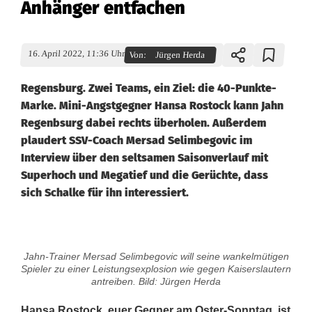
Anhänger entfachen
16. April 2022, 11:36 Uhr
Von:
Jürgen Herda
Regensburg. Zwei Teams, ein Ziel: die 40-Punkte-
Marke. Mini-Angstgegner Hansa Rostock kann Jahn
Regenbsurg dabei rechts überholen. Außerdem
plaudert SSV-Coach Mersad Selimbegovic im
Interview über den seltsamen Saisonverlauf mit
Superhoch und Megatief und die Gerüchte, dass
sich Schalke für ihn interessiert.
J
Jahn-Trainer Mersad Selimbegovic will seine wankelmütigen
a
Spieler zu einer Leistungsexplosion wie gegen Kaiserslautern
antreiben. Bild: Jürgen Herda
h
Hansa Rostock, euer Gegner am Oster-Sonntag, ist