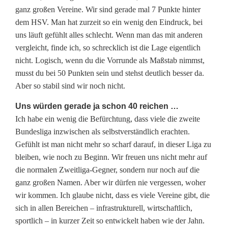
E
ganz großen Vereine. Wir sind gerade mal 7 Punkte hinter
n
dem HSV. Man hat zurzeit so ein wenig den Eindruck, bei
uns läuft gefühlt alles schlecht. Wenn man das mit anderen
e
vergleicht, finde ich, so schrecklich ist die Lage eigentlich
r
nicht. Logisch, wenn du die Vorrunde als Maßstab nimmst,
musst du bei 50 Punkten sein und stehst deutlich besser da.
g
Aber so stabil sind wir noch nicht.
i
Uns würden gerade ja schon 40 reichen …
e
Ich habe ein wenig die Befürchtung, dass viele die zweite
Bundesliga inzwischen als selbstverständlich erachten.
,
Gefühlt ist man nicht mehr so scharf darauf, in dieser Liga zu
d
bleiben, wie noch zu Beginn. Wir freuen uns nicht mehr auf
die normalen Zweitliga-Gegner, sondern nur noch auf die
i
ganz großen Namen. Aber wir dürfen nie vergessen, woher
e
wir kommen. Ich glaube nicht, dass es viele Vereine gibt, die
sich in allen Bereichen – infrastrukturell, wirtschaftlich,
u
sportlich – in kurzer Zeit so entwickelt haben wie der Jahn.