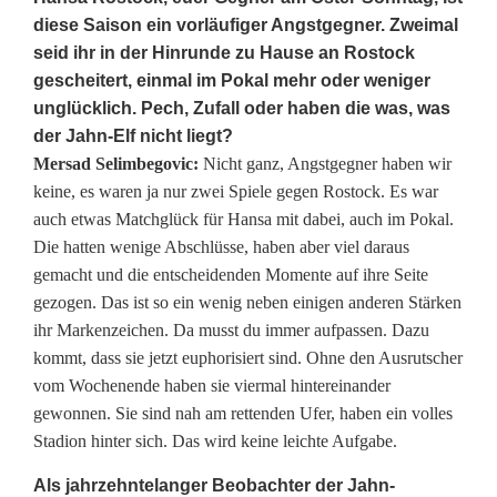
n
diese Saison ein vorläufiger Angstgegner. Zweimal
seid ihr in der Hinrunde zu Hause an Rostock
-
gescheitert, einmal im Pokal mehr oder weniger
T
unglücklich. Pech, Zufall oder haben die was, was
der Jahn-Elf nicht liegt?
r
Mersad Selimbegovic:
Nicht ganz, Angstgegner haben wir
a
keine, es waren ja nur zwei Spiele gegen Rostock. Es war
auch etwas Matchglück für Hansa mit dabei, auch im Pokal.
i
Die hatten wenige Abschlüsse, haben aber viel daraus
n
gemacht und die entscheidenden Momente auf ihre Seite
gezogen. Das ist so ein wenig neben einigen anderen Stärken
e
ihr Markenzeichen. Da musst du immer aufpassen. Dazu
r
kommt, dass sie jetzt euphorisiert sind. Ohne den Ausrutscher
vom Wochenende haben sie viermal hintereinander
i
gewonnen. Sie sind nah am rettenden Ufer, haben ein volles
m
Stadion hinter sich. Das wird keine leichte Aufgabe.
I
Als jahrzehntelanger Beobachter der Jahn-