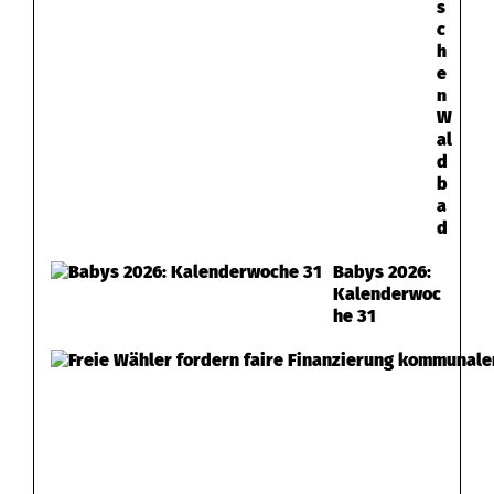
s
c
h
e
n
W
al
d
b
a
d
Babys 2026:
Kalenderwoc
he 31