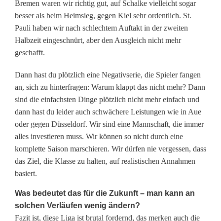
Bremen waren wir richtig gut, auf Schalke vielleicht sogar
b
besser als beim Heimsieg, gegen Kiel sehr ordentlich. St.
Pauli haben wir nach schlechtem Auftakt in der zweiten
r
Halbzeit eingeschnürt, aber den Ausgleich nicht mehr
a
geschafft.
u
Dann hast du plötzlich eine Negativserie, die Spieler fangen
an, sich zu hinterfragen: Warum klappt das nicht mehr? Dann
c
sind die einfachsten Dinge plötzlich nicht mehr einfach und
h
dann hast du leider auch schwächere Leistungen wie in Aue
oder gegen Düsseldorf. Wir sind eine Mannschaft, die immer
e
alles investieren muss. Wir können so nicht durch eine
n
komplette Saison marschieren. Wir dürfen nie vergessen, dass
das Ziel, die Klasse zu halten, auf realistischen Annahmen
d
basiert.
i
Was bedeutet das für die Zukunft – man kann an
e
solchen Verläufen wenig ändern?
Fazit ist, diese Liga ist brutal fordernd, das merken auch die