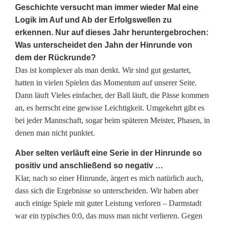
Geschichte versucht man immer wieder Mal eine
n
Logik im Auf und Ab der Erfolgswellen zu
t
erkennen. Nur auf dieses Jahr heruntergebrochen:
Was unterscheidet den Jahn der Hinrunde von
e
dem der Rückrunde?
r
Das ist komplexer als man denkt. Wir sind gut gestartet,
hatten in vielen Spielen das Momentum auf unserer Seite.
v
Dann läuft Vieles einfacher, der Ball läuft, die Pässe kommen
i
an, es herrscht eine gewisse Leichtigkeit. Umgekehrt gibt es
bei jeder Mannschaft, sogar beim späteren Meister, Phasen, in
e
denen man nicht punktet.
w
Aber selten verläuft eine Serie in der Hinrunde so
:
positiv und anschließend so negativ …
Klar, nach so einer Hinrunde, ärgert es mich natürlich auch,
W
dass sich die Ergebnisse so unterscheiden. Wir haben aber
i
auch einige Spiele mit guter Leistung verloren – Darmstadt
war ein typisches 0:0, das muss man nicht verlieren. Gegen
r