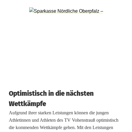
e
r
p
f
a
l
z
m
e
Optimistisch in die nächsten
Wettkämpfe
i
Aufgrund ihrer starken Leistungen können die jungen
s
Athletinnen und Athleten des TV Vohenstrauß optimistisch
t
die kommenden Wettkämpfe gehen. Mit den Leistungen