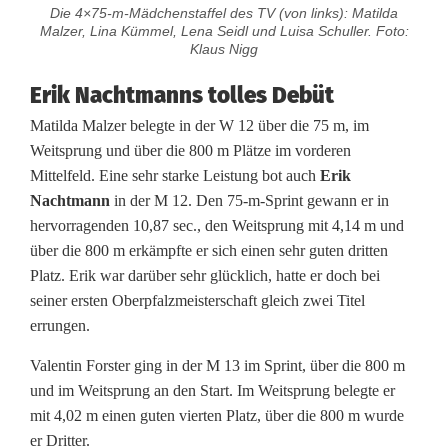
c
Die 4×75-m-Mädchenstaffel des TV (von links): Matilda
Malzer, Lina Kümmel, Lena Seidl und Luisa Schuller. Foto:
h
Klaus Nigg
e
Erik Nachtmanns tolles Debüt
n
Matilda Malzer belegte in der W 12 über die 75 m, im
Weitsprung und über die 800 m Plätze im vorderen
b
Mittelfeld. Eine sehr starke Leistung bot auch
Erik
e
Nachtmann
in der M 12. Den 75-m-Sprint gewann er in
hervorragenden 10,87 sec., den Weitsprung mit 4,14 m und
i
über die 800 m erkämpfte er sich einen sehr guten dritten
d
Platz. Erik war darüber sehr glücklich, hatte er doch bei
seiner ersten Oberpfalzmeisterschaft gleich zwei Titel
e
errungen.
n
Valentin Forster ging in der M 13 im Sprint, über die 800 m
O
und im Weitsprung an den Start. Im Weitsprung belegte er
mit 4,02 m einen guten vierten Platz, über die 800 m wurde
b
er Dritter.