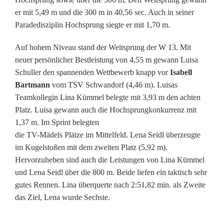
er mit 5,49 m und die 300 m in 40,56 sec. Auch in seiner
e
Paradedisziplin Hochsprung siegte er mit 1,70 m.
n
Auf hohem Niveau stand der Weitsprung der W 13. Mit
s
neuer persönlicher Bestleistung von 4,55 m gewann Luisa
t
Schuller den spannenden Wettbewerb knapp vor
Isabell
Bartmann
vom TSV Schwandorf (4,46 m). Luisas
r
Teamkollegin Lina Kümmel belegte mit 3,93 m den achten
a
Platz. Luisa gewann auch die Hochsprungkonkurrenz mit
1,37 m. Im Sprint belegten
u
die TV-Mädels Plätze im Mittelfeld. Lena Seidl überzeugte
im Kugelstoßen mit dem zweiten Platz (5,92 m).
ß
Hervorzuheben sind auch die Leistungen von Lina Kümmel
m
und Lena Seidl über die 800 m. Beide liefen ein taktisch sehr
gutes Rennen. Lina überquerte nach 2:51,82 min. als Zweite
i
das Ziel, Lena wurde Sechste.
s