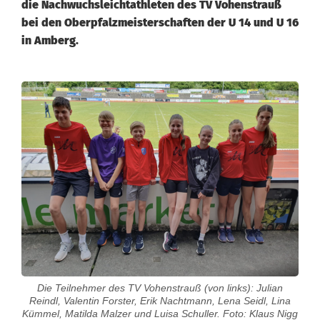
die Nachwuchsleichtathleten des TV Vohenstrauß
bei den Oberpfalzmeisterschaften der U 14 und U 16
in Amberg.
J
u
n
g
e
A
t
h
Die Teilnehmer des TV Vohenstrauß (von links): Julian
Reindl, Valentin Forster, Erik Nachtmann, Lena Seidl, Lina
l
Kümmel, Matilda Malzer und Luisa Schuller. Foto: Klaus Nigg