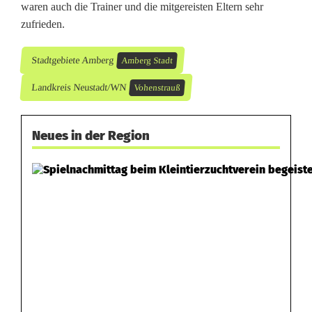
waren auch die Trainer und die mitgereisten Eltern sehr
e
zufrieden.
r
Stadtgebiete Amberg
Amberg Stadt
s
Landkreis Neustadt/WN
Vohenstrauß
c
h
Neues in der Region
a
f
t
e
n
v
o