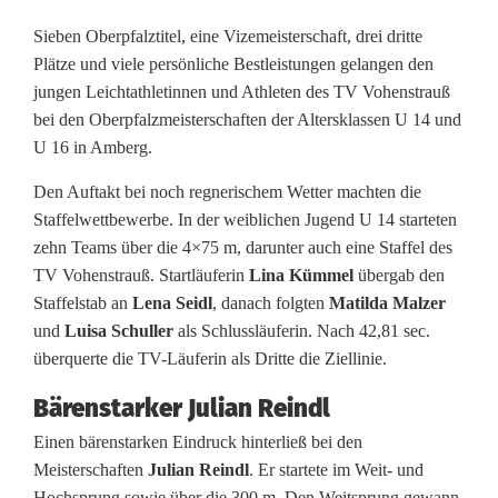
e
Sieben Oberpfalztitel, eine Vizemeisterschaft, drei dritte
Plätze und viele persönliche Bestleistungen gelangen den
t
jungen Leichtathletinnen und Athleten des TV Vohenstrauß
e
bei den Oberpfalzmeisterschaften der Altersklassen U 14 und
U 16 in Amberg.
n
Den Auftakt bei noch regnerischem Wetter machten die
d
Staffelwettbewerbe. In der weiblichen Jugend U 14 starteten
e
zehn Teams über die 4×75 m, darunter auch eine Staffel des
TV Vohenstrauß. Startläuferin
Lina Kümmel
übergab den
s
Staffelstab an
Lena Seidl
, danach folgten
Matilda Malzer
T
und
Luisa Schuller
als Schlussläuferin. Nach 42,81 sec.
überquerte die TV-Läuferin als Dritte die Ziellinie.
V
Bärenstarker Julian Reindl
V
Einen bärenstarken Eindruck hinterließ bei den
o
Meisterschaften
Julian Reindl
. Er startete im Weit- und
h
Hochsprung sowie über die 300 m. Den Weitsprung gewann