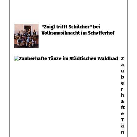
"Zoigl trifft Schilcher" bei
Volksmusiknacht im Schafferhof
Z
a
u
b
e
r
h
a
ft
e
T
ä
n