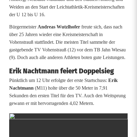
l
Weiden an den Start der Leichtathletik-Kreismeisterschaften
e
der U 12 bis U 16.
r
Bürgermeister
Andreas Wutzlhofer
freute sich, dass nach
über 25 Jahren wieder eine Kreismeisterschaft in
g
Vohenstrauß stattfindet. Die meisten Titel sammelte der
l
gastgebende TV Vohenstrauß (12) vor dem TB Jahn Wiesau
(9). Doch auch alle anderen Athleten boten gute Leistungen.
ä
Erik Nachtmann feiert Doppelsieg
n
Pünktlich um 12 Uhr erfolgte der erste Startschuss:
Erik
z
Nachtmann
(M11) holte über die 50 Meter in 7,91
e
Sekunden den ersten Titel für den TV. Auch den Weitsprung
gewann er mit hervorragenden 4,02 Metern.
n
b
e