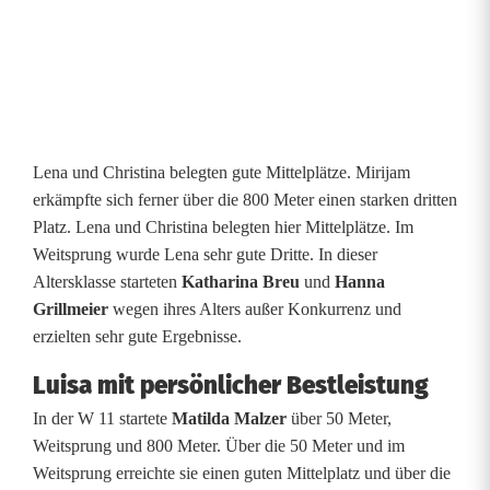
m
e
i
s
Lena und Christina belegten gute Mittelplätze. Mirijam
t
erkämpfte sich ferner über die 800 Meter einen starken dritten
Platz. Lena und Christina belegten hier Mittelplätze. Im
e
Weitsprung wurde Lena sehr gute Dritte. In dieser
r
Altersklasse starteten
Katharina Breu
und
Hanna
Grillmeier
wegen ihres Alters außer Konkurrenz und
s
erzielten sehr gute Ergebnisse.
c
Luisa mit persönlicher Bestleistung
h
In der W 11 startete
Matilda Malzer
über 50 Meter,
a
Weitsprung und 800 Meter. Über die 50 Meter und im
Weitsprung erreichte sie einen guten Mittelplatz und über die