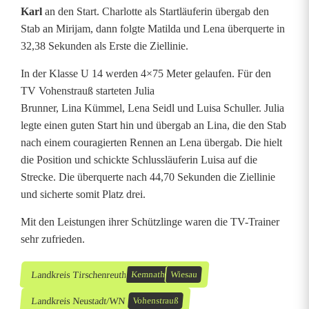
t
Karl
an den Start. Charlotte als Startläuferin übergab den
Stab an Mirijam, dann folgte Matilda und Lena überquerte in
r
32,38 Sekunden als Erste die Ziellinie.
a
In der Klasse U 14 werden 4×75 Meter gelaufen. Für den
u
TV Vohenstrauß starteten Julia
Brunner, Lina Kümmel, Lena Seidl und Luisa Schuller. Julia
ß
legte einen guten Start hin und übergab an Lina, die den Stab
nach einem couragierten Rennen an Lena übergab. Die hielt
die Position und schickte Schlussläuferin Luisa auf die
Strecke. Die überquerte nach 44,70 Sekunden die Ziellinie
und sicherte somit Platz drei.
Mit den Leistungen ihrer Schützlinge waren die TV-Trainer
sehr zufrieden.
Landkreis Tirschenreuth
Kemnath
Wiesau
Landkreis Neustadt/WN
Vohenstrauß