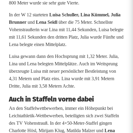
f
800 Meter wurde sie sehr gute Vierte.
t
In der W 12 starteten
Luisa Schuller, Lina Kümmel, Julia
e
Brunner
und
Lena Seidl
über die 75 Meter. Schnellste
Vohenstraußerin war Lina mit 11,44 Sekunden, Luisa belegte
n
mit 11,61 Sekunden den dritten Platz, Julia wurde Fünfte und
i
Lena belegte einen Mittelplatz.
n
Luisa gewann dann den Hochsprung mit 1,32 Meter. Julia,
Lina und Lena belegten Mittelplätze. Auch im Weitsprung
V
überzeugte Luisa mit neuer persönlicher Bestleistung von
o
4,31 Metern und Platz eins. Lina wurde mit 3,91 Metern
Dritte, Julia mit 3,58 Metern Achte.
h
Auch in Staffeln vorne dabei
e
An den Staffelwettbewerben, immer ein Höhepunkt bei
n
Leichtathletik-Wettbewerben, beteiligten sich zwei Staffeln
des TV Vohenstrauß. In der 4×50-Meter-Staffel gingen
s
Charlotte Hösl, Mirijam Klug, Matilda Malzer und
Lena