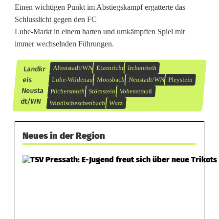
e
Einen wichtigen Punkt im Abstiegskampf ergatterte das
Schlusslicht gegen den FC
n
Luhe-Markt in einem harten und umkämpften Spiel mit
d
immer wechselnden Führungen.
r
Altenstadt/WN
Etzenricht
Irchenrieth
Landkr
a
eis
Luhe-Wildenau
Moosbach
Neustadt/WN
Pleystein
Neusta
Püchersreuth
Störnstein
Vohenstrauß
n
dt/WN
Windischeschenbach
Wurz
Neues in der Region