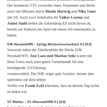
c
Der heimische TSV erwischte einen Traumstart und führte
nach vier Minuten durch
Moritz Hartwig
und
Niko Vater
h
mit 2:0. Auch zwei Zeitstrafen für
Volker Lorenz
und
Anton Stahl
hielten die Fahrenberg-Elf nicht davon ab,
e
bereits zur Halbzeit das Spiel mit einem 4:0 entschieden zu
n
haben.
r
DJK Neustadt/WN – SpVgg Windischeschenbach 0:3 (0:2)
Souverän nahm der Tabellendritte die Hürde DJK
i
Neustadt/WN.
Jose Lazo und Markus Seitz
waren mit
e
ihren Toren nach einer guten Viertelstunde für eine
beruhigende 2:0-Führung
t
verantwortlich. Die DJK zeigte gute Ansätze, musste aber
h
spätestens mit dem dritten
Treffer von
Frank Eckl
erkennen, dass an diesem Tag nichts
u
zu holen war.
n
SV Waldau – SV Altenstadt/WN 0:1 (0:0)
d