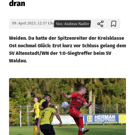
dran
09. April 2023, 12:57 Uhr
Von:
Andreas Nadler
Weiden. Da hatte der Spitzenreiter der Kreisklasse
Ost nochmal Glück: Erst kurz vor Schluss gelang dem
SV Altenstadt/WN der 1:0-Siegtreffer beim SV
Waldau.
K
r
e
i
s