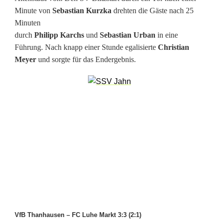
h
Minute von
Sebastian Kurzka
drehten die Gäste nach 25
e
Minuten
durch
Philipp Karchs
und
Sebastian Urban
in eine
n
Führung. Nach knapp einer Stunde egalisierte
Christian
b
Meyer
und sorgte für das Endergebnis.
a
c
h
b
l
e
i
b
VfB Thanhausen – FC Luhe Markt 3:3 (2:1)