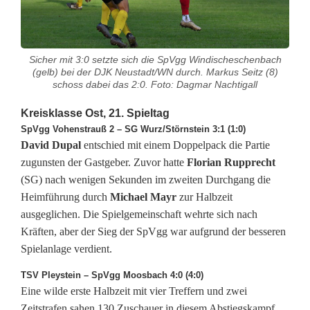
k
l
Sicher mit 3:0 setzte sich die SpVgg Windischeschenbach
a
(gelb) bei der DJK Neustadt/WN durch. Markus Seitz (8)
schoss dabei das 2:0. Foto: Dagmar Nachtigall
s
Kreisklasse Ost, 21. Spieltag
s
SpVgg Vohenstrauß 2 – SG Wurz/Störnstein 3:1 (1:0)
e
David Dupal
entschied mit einem Doppelpack die Partie
zugunsten der Gastgeber. Zuvor hatte
Florian Rupprecht
O
(SG) nach wenigen Sekunden im zweiten Durchgang die
s
Heimführung durch
Michael Mayr
zur Halbzeit
ausgeglichen. Die Spielgemeinschaft wehrte sich nach
t
Kräften, aber der Sieg der SpVgg war aufgrund der besseren
:
Spielanlage verdient.
I
TSV Pleystein – SpVgg Moosbach 4:0 (4:0)
Eine wilde erste Halbzeit mit vier Treffern und zwei
r
Zeitstrafen sahen 130 Zuschauer in diesem Abstiegskampf.