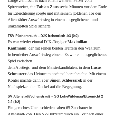
Lange Zeit roch es nach einem weiteren Patzer vom
Spitzenreiter, ehe
Fabian Zaus
sechs Minuten vor dem Ende
W
für Erleichterung sorgte und mit seinem goldenen Tor den
i
Altenstädter Auswärtssieg in einem ausgeglichenen und
umkämpften Spiel sicherte.
n
TSV Püchersreuth – DJK Irchenrieth 1:3 (0:2)
d
Es war wieder einmal DJK-Torjäger
Maximilian
i
Kaufmann
, der mit seinen beiden Treffern den Weg zum
Irchenriether Auswärtssieg ebnete. Es war ein ausgeglichenes
s
Spiel zwischen
c
dem Abstiegs- und dem Meisterkandidaten, in dem
Lucas
Schmutzer
das Heimteam nochmal heranbrachte. Mit einem
h
Konter machte dann aber
Simon Schlossarek
in der
e
Nachspielzeit den Deckel auf die Begegnung.
s
SV Altenstadt/Vohenstrauß – SG LuheWildenau/Etzenricht 2
2:2 (1:2)
c
Ein gerechtes Unentschieden sahen 65 Zuschauer in
Altenstadt/Voh. Den SV-Blitzstart durch ein Tor nach einer