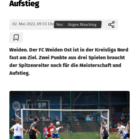
Aufstieg
02. Mai 2022, 09:55 Uhr
Von:
Jürgen Masching
Weiden. Der FC Weiden Ost ist in der Kreisliga Nord
fast am Ziel. Zwei Punkte aus drei Spielen braucht
der Spitzenreiter noch für die Meisterschaft und
Aufstieg.
K
r
e
i