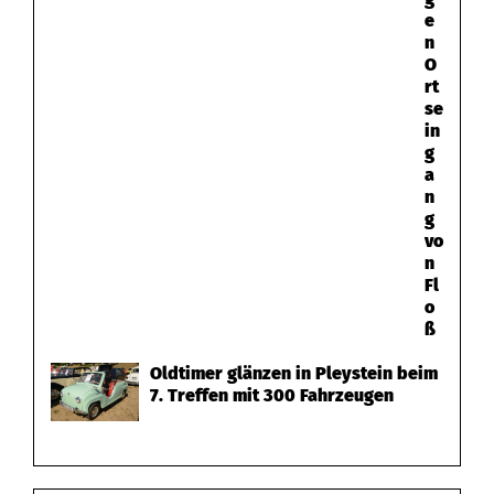
e
n
O
rt
se
in
g
a
n
g
vo
n
Fl
o
ß
Oldtimer glänzen in Pleystein beim
7. Treffen mit 300 Fahrzeugen