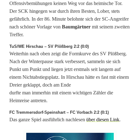
Offensivbemühungen keinen Weg vor das heimische Tor.
p
Der SCK hingegen war durch ihren Besten, Lober, stets
gefährlich. In der 86. Minute belohnte sich der SC-Angreifer
p
nach schöner Vorlage von
Baumgärtner
mit seinem zweiten
v
Treffer.
o
TuS/WE Hirschau – SV Plößberg 2:2 (0:0)
Weiterhin nach oben zeigt die Formkurve des SV Plößberg.
r
Nach der Winterpause stark verbessert, sammeln sie sich
M
Punkt um Punkt und liegen jetzt erstmals seit langem auf
einem Nichtabstiegsplatz. In Hirschau hätte es fast mit einem
e
Dreier geklappt, doch am Ende
i
durfte man immerhin mit einem wichtigen Zähler die
Heimreise antreten.
s
FC Tremmersdorf-Speinshart – FC Vorbach 2:2 (0:1)
t
Das ganze Spiel ausführlich nachlesen
über diesen Link
.
e