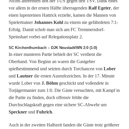
Nichts anbrennen ließ der TUS gegen den TSV. Dank eines
e
vor allem in der ersten Hälfte überragenden
Ralf Egeter
, der
einen lupenreinen Hattrick erzielte, kamen die Mannen von
n
Spielertrainer
Johannes Kohl
zu einem nie gefährdeten 7:1-
O
Erfolg. Damit schob man sich am FC Tremmersdorf-
Speinshart vorbei auf Relegationsplatz 2.
s
SC Kirchenthumbach – DJK Neustadt/WN 2:0 (1:0)
t
In einer munteren Partie behielt der SC verdient die
g
Oberhand. Von Beginn an waren die Gastgeber
spielbestimmend und setzten durch Torchancen von
Lober
a
und
Lautner
die ersten Ausrufezeichen. In der 17. Minute
n
wurde Lober von
J. Böhm
geschickt und vollendete in
Torjägermanier zum 1:0. Die Gäste versuchten, mit Kampf in
z
die Partie zu finden, doch offensiv fehlte die
k
Durchschlagskraft gegen eine sichere SC-Abwehr um
Speckner
und
Fuhrich
.
n
Auch in der zweiten Halbzeit fanden die Gäste trotz größerer
a