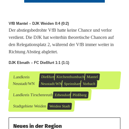
f
s
t
VfB Mantel – DJK Weiden 0:4 (0:2)
Der abstiegsbedrohte VfB hatte keine Chance und verlor
i
verdient. Die DJK hat weiterhin theoretische Chancen auf
den Relegationsplatz 2, während der VfB immer weiter in
e
Richtung Abstieg abgleitet.
g
DJK Ebnath – FC Dießfurt 1:1 (1:1)
Landkreis
Dießfurt
Kirchenthumbach
Mantel
Neustadt/WN
Neustadt/WN
Speinshart
Vorbach
Landkreis Tirschenreuth
Erbendorf
Plößberg
Stadtgebiete Weiden
Weiden Stadt
Neues in der Region