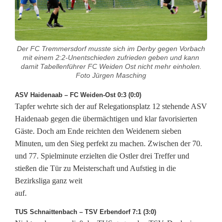
s
l
i
Der FC Tremmersdorf musste sich im Derby gegen Vorbach
mit einem 2:2-Unentschieden zufrieden geben und kann
g
damit Tabellenführer FC Weiden Ost nicht mehr einholen.
Foto Jürgen Masching
a
ASV Haidenaab – FC Weiden-Ost 0:3 (0:0)
:
Tapfer wehrte sich der auf Relegationsplatz 12 stehende ASV
F
Haidenaab gegen die übermächtigen und klar favorisierten
Gäste. Doch am Ende reichten den Weidenern sieben
C
Minuten, um den Sieg perfekt zu machen. Zwischen der 70.
W
und 77. Spielminute erzielten die Ostler drei Treffer und
stießen die Tür zu Meisterschaft und Aufstieg in die
e
Bezirksliga ganz weit
i
auf.
d
TUS Schnaittenbach – TSV Erbendorf 7:1 (3:0)