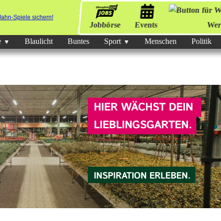
Jobbörse
Events
Wer
e
Blaulicht
Buntes
Sport
Menschen
Politik