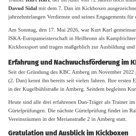
t
Davud Sidal
mit dem 7. Dan im Kickboxen ausgezeichnet
K
jahrzehntelangen Verdienste und seines Engagements für
a
Am Sonntag, den 17. Mai 2026, war Kurt Karl gemeins
r
ISKA-Europameisterschaft in Heilbronn als Kampfrichter 
Kickboxsport und tragen maßgeblich zur Ausbildung und E
l
v
Erfahrung und Nachwuchsförderung im 
o
Seit der Gründung des KBC Amberg im November 2022 ge
(2. Dan) kennt ihn bereits seit vielen Jahren. Ihre erst
m
in der Kugelbühlstraße in Amberg. Seitdem begleiten Kur
K
Heute sind alle drei erfahrenen Dan-Träger als Trainer
i
Gürtelprüfungen. Die nächste Gürtelprüfung findet im R
c
Vereinsräumen in der Merianstraße 2 in Amberg statt.
k
Gratulation und Ausblick im Kickboxen