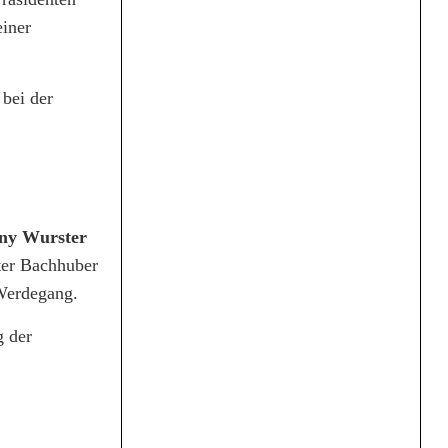
iner
 bei der
ny Wurster
eter Bachhuber
 Werdegang.
g der