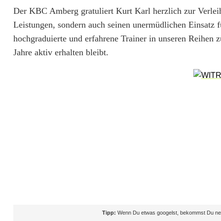
b
Der KBC Amberg gratuliert Kurt Karl herzlich zur Verlei
Leistungen, sondern auch seinen unermüdlichen Einsatz f
o
hochgraduierte und erfahrene Trainer in unseren Reihen 
x
Jahre aktiv erhalten bleibt.
c
l
u
b
A
m
b
e
r
Tipp:
Wenn Du etwas googelst, bekommst Du neb