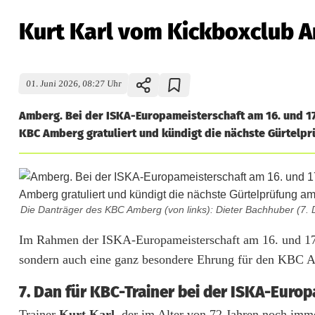
Kurt Karl vom Kickboxclub A
01. Juni 2026, 08:27 Uhr
Amberg. Bei der ISKA-Europameisterschaft am 16. und 17. 
KBC Amberg gratuliert und kündigt die nächste Gürtelprü
Die Danträger des KBC Amberg (von links): Dieter Bachhuber (7. Da
K
Im Rahmen der ISKA-Europameisterschaft am 16. und 17. M
sondern auch eine ganz besondere Ehrung für den KBC 
u
7. Dan für KBC-Trainer bei der ISKA-Euro
r
Trainer
Kurt Karl
, der im Alter von 72 Jahren noch im