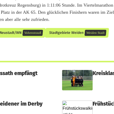
rotkreuz Regensburg) in 1:11:06 Stunde. Im Viertelmarathon 
latz in der AK 65. Den glücklichen Finishern waren im Ziel
n aber alle sehr zufrieden.
 Neustadt/WN
Stadtgebiete Weiden
Vohenstrauß
Weiden Stadt
essath empfängt
Kreiskla
eidener im Derby
Frühstüc