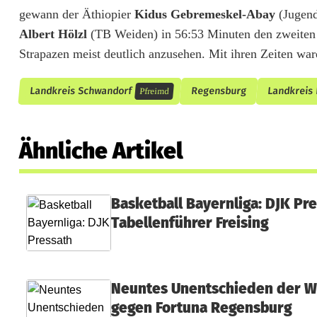
g
gewann der Äthiopier
Kidus Gebremeskel-Abay
(Jugend
e
Albert Hölzl
(TB Weiden) in 56:53 Minuten den zweiten P
Strapazen meist deutlich anzusehen. Mit ihren Zeiten ware
n
s
Landkreis Schwandorf
Regensburg
Landkreis
Pfreimd
b
u
Ähnliche Artikel
r
g
Basketball Bayernliga: DJK Pr
-
Tabellenführer Freising
M
a
Neuntes Unentschieden der W
r
gegen Fortuna Regensburg