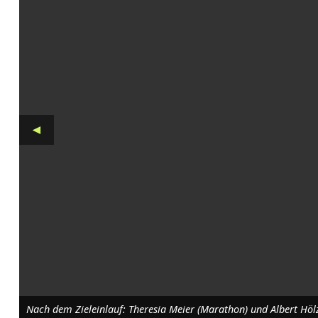
r
i
n
n
e
◄
n
u
n
d
L
ä
u
Nach dem Zieleinlauf: Theresia Meier (Marathon) und Albert Hölz