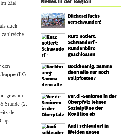
Neues in der Region
 im Ziel
Büchereifuchs
verschwunden!
als auch
 zahlreiche
Kurz notiert:
Schwandorf -
Kundenbüro
geschlossen
r den
Bockboanig: Samma
denn alle nur noch
schoppe
(LG
Vollpfosten?
und gewann
Ver.di-Senioren in der
Oberpfalz lehnen
6 Stunde (2.
Sozialpläne der
eits der
Koalition ab
-Cup
Audi schleudert in
Weiden gegen