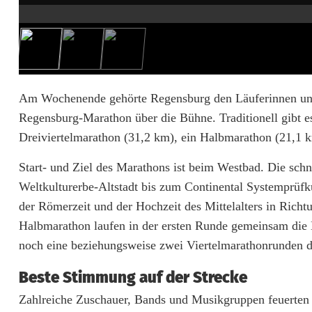
f
e
r
a
Am Wochenende gehörte Regensburg den Läuferinnen und
Regensburg-Marathon über die Bühne. Traditionell gibt e
u
Dreiviertelmarathon (31,2 km), ein Halbmarathon (21,1 k
s
Start- und Ziel des Marathons ist beim Westbad. Die sch
d
Weltkulturerbe-Altstadt bis zum Continental Systemprüfk
e
der Römerzeit und der Hochzeit des Mittelalters in Richt
Halbmarathon laufen in der ersten Runde gemeinsam die 
r
noch eine beziehungsweise zwei Viertelmarathonrunden du
N
Beste Stimmung auf der Strecke
o
Zahlreiche Zuschauer, Bands und Musikgruppen feuerten d
r