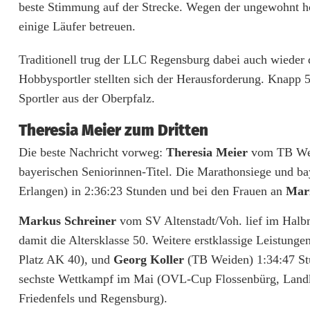
beste Stimmung auf der Strecke. Wegen der ungewohnt ho
d
einige Läufer betreuen.
o
Traditionell trug der LLC Regensburg dabei auch wieder 
b
Hobbysportler stellten sich der Herausforderung. Knapp 
Sportler aus der Oberpfalz.
e
r
Theresia Meier zum Dritten
p
Die beste Nachricht vorweg:
Theresia Meier
vom TB Weid
bayerischen Seniorinnen-Titel. Die Marathonsiege und ba
f
Erlangen) in 2:36:23 Stunden und bei den Frauen an
Mar
a
Markus Schreiner
vom SV Altenstadt/Voh. lief im Halbm
l
damit die Altersklasse 50. Weitere erstklassige Leistun
z
Platz AK 40), und
Georg Koller
(TB Weiden) 1:34:47 Stu
sechste Wettkampf im Mai (OVL-Cup Flossenbürg, Landk
g
Friedenfels und Regensburg).