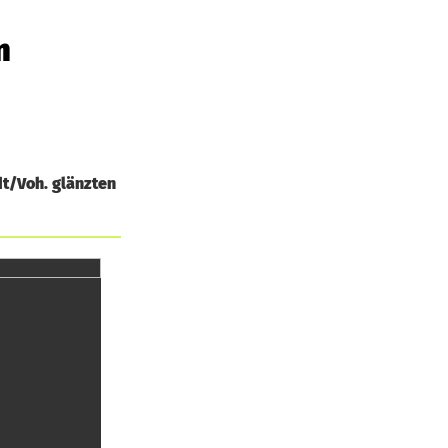
m
t/Voh. glänzten