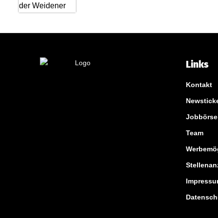
a
t
h
o
Links
n
Kontakt
Newstick
Jobbörse
Team
Werbemög
Stellenan
Impress
Datensch