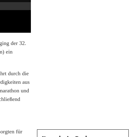
ing der 32.
m) ein
hrt durch die
digkeiten aus
lmarathon und
chließend
orgten für