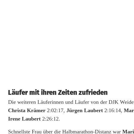
l
ä
n
z
e
n
b
e
i
Läufer mit ihren Zeiten zufrieden
Die weiteren Läuferinnen und Läufer von der DJK Weide
m
Christa Krämer
2:02:17,
Jürgen Laubert
2:16:14,
Mar
R
Irene Laubert
2:26:12.
e
Schnellste Frau über die Halbmarathon-Distanz war
Mari