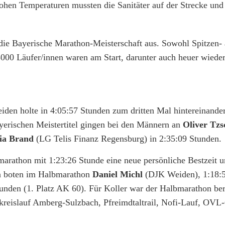
hen Temperaturen mussten die Sanitäter auf der Strecke und
die Bayerische Marathon-Meisterschaft aus. Sowohl Spitzen- 
5000 Läufer/innen waren am Start, darunter auch heuer wieder
en holte in 4:05:57 Stunden zum dritten Mal hintereinande
yerischen Meistertitel gingen bei den Männern an
Oliver Tz
ia Brand
(LG Telis Finanz Regensburg) in 2:35:09 Stunden.
arathon mit 1:23:26 Stunde eine neue persönliche Bestzeit 
gen boten im Halbmarathon
Daniel Michl
(DJK Weiden), 1:18:5
nden (1. Platz AK 60). Für Koller war der Halbmarathon ber
reislauf Amberg-Sulzbach, Pfreimdtaltrail, Nofi-Lauf, OVL